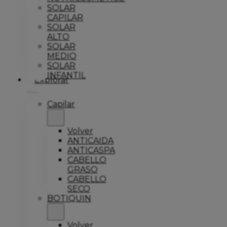
SOLAR
CAPILAR
SOLAR
ALTO
SOLAR
MEDIO
SOLAR
INFANTIL
Explorar
Capilar
Volver
ANTICAIDA
ANTICASPA
CABELLO
GRASO
CABELLO
SECO
BOTIQUIN
Volver