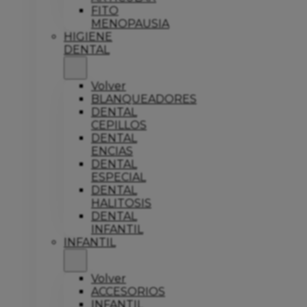
FITO
MENOPAUSIA
HIGIENE
DENTAL
Volver
BLANQUEADORES
DENTAL
CEPILLOS
DENTAL
ENCIAS
DENTAL
ESPECIAL
DENTAL
HALITOSIS
DENTAL
INFANTIL
INFANTIL
Volver
ACCESORIOS
INFANTIL