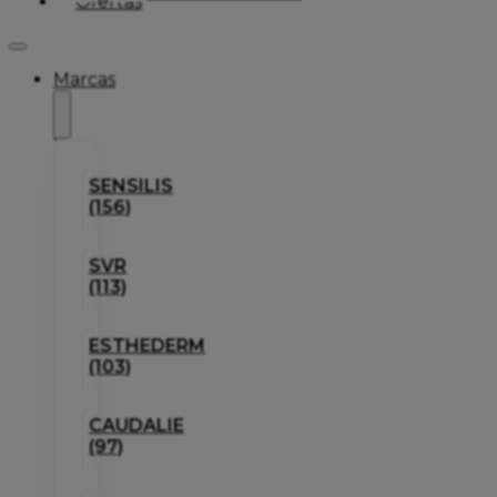
Ofertas
Marcas
SENSILIS
(156)
SVR
(113)
ESTHEDERM
(103)
CAUDALIE
(97)