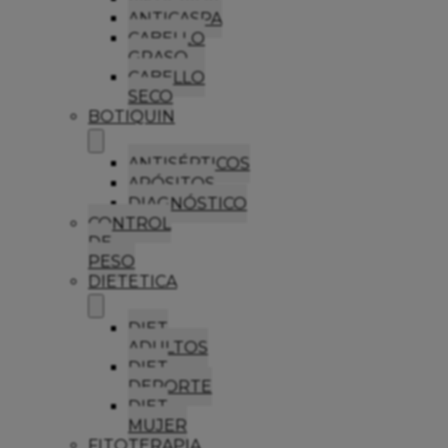
ANTICASPA
CABELLO
GRASO
CABELLO
SECO
BOTIQUIN
ANTISÉPTICOS
APÓSITOS
DIAGNÓSTICO
CONTROL
DE
PESO
DIETETICA
DIET
ADULTOS
DIET
DEPORTE
DIET
MUJER
FITOTERAPIA