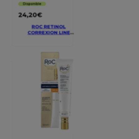
Disponible
24,20
€
ROC RETINOL
CORREXION LINE
SMOOTHING EYE
CREAM