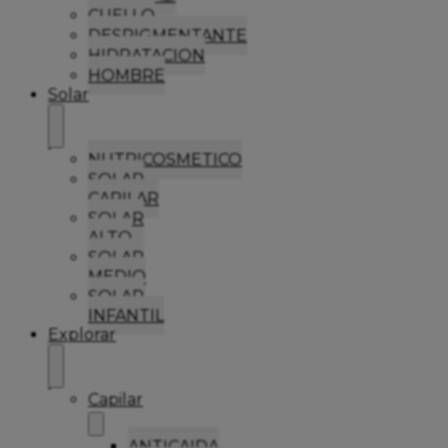
CUELLO
DESPIGMENTANTE
HIDRATACION
HOMBRE
Solar
NUTRICOSMETICO
SOLAR
CAPILAR
SOLAR
ALTO
SOLAR
MEDIO
SOLAR
INFANTIL
Explorar
Capilar
ANTICAIDA