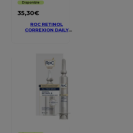
Disponible
35,30
€
ROC RETINOL
CORREXION DAILY
MOISTURISER SPF 30