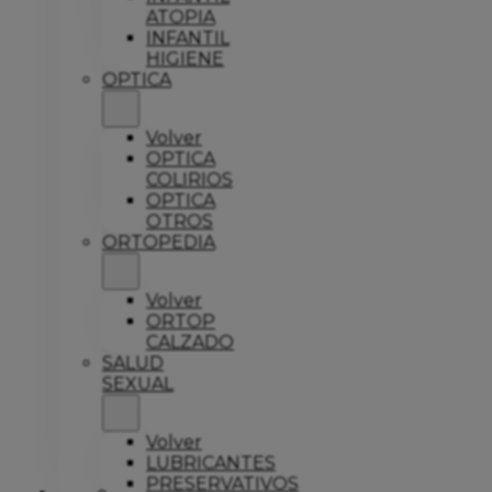
ATOPIA
INFANTIL
HIGIENE
OPTICA
Volver
OPTICA
COLIRIOS
OPTICA
OTROS
ORTOPEDIA
Volver
ORTOP
CALZADO
SALUD
SEXUAL
Volver
LUBRICANTES
PRESERVATIVOS