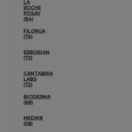
LA
ROCHE
POSAY
(84)
FILORGA
(76)
ERBORIAN
(73)
CANTABRIA
LABS
(72)
BIODERMA
(68)
MEDIK8
(58)