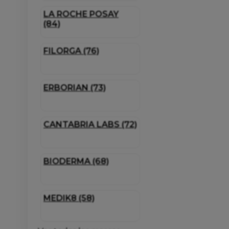
LA ROCHE POSAY
(84)
FILORGA (76)
ERBORIAN (73)
CANTABRIA LABS (72)
BIODERMA (68)
MEDIK8 (58)