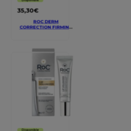
Disponible
35,30
€
ROC DERM
CORRECTION FIRMING
SERUM STICK
Disponible