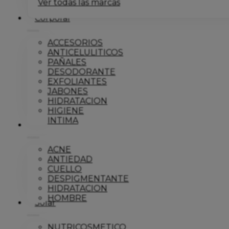
Ver todas las marcas
Corporal
ACCESORIOS
ANTICELULITICOS
PAÑALES
DESODORANTE
EXFOLIANTES
JABONES
HIDRATACION
HIGIENE
INTIMA
Dermo
ACNE
ANTIEDAD
CUELLO
DESPIGMENTANTE
HIDRATACION
HOMBRE
Solar
NUTRICOSMETICO