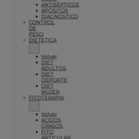
ANTISÉPTICOS
APÓSITOS
DIAGNÓSTICO
CONTROL
DE
PESO
DIETETICA
Volver
DIET
ADULTOS
DIET
DEPORTE
DIET
MUJER
FITOTERAPIA
Volver
ACIDOS
GRASOS
FITO
ARTICULAR