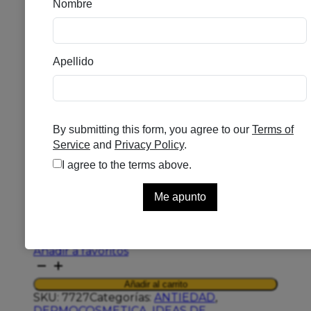
ESTHEDERM PACK
INTENSIVO SPIRULINE
Se el primero en puntuar
Solo quedan 1 disponibles
124,20
€
Novedoso Pack
Con Los Productos
Emblemáticos Intensive Spiruline Para
Un Tratamiento Intensivo De Vitalidad Y
Luminosidad. Indicado Para Pieles
Apagadas Y Con Signos De Fatiga.
Añadir a favoritos
ESTHEDERM
PACK
Añadir al carrito
INTENSIVO
SKU:
7727
Categorías:
ANTIEDAD
,
SPIRULINE
DERMOCOSMETICA
,
IDEAS DE