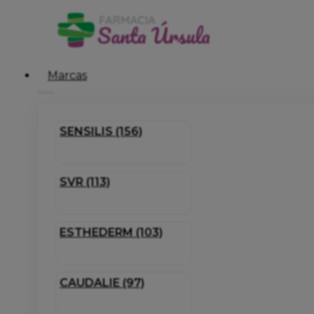
Marcas
SENSILIS (156)
SVR (113)
ESTHEDERM (103)
CAUDALIE (97)