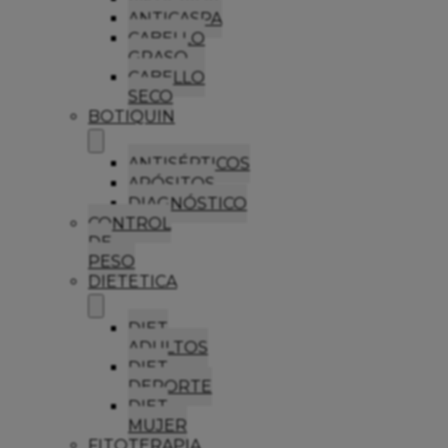
ANTICASPA
CABELLO
GRASO
CABELLO
SECO
BOTIQUIN
ANTISÉPTICOS
APÓSITOS
DIAGNÓSTICO
CONTROL
DE
PESO
DIETETICA
DIET
ADULTOS
DIET
DEPORTE
DIET
MUJER
FITOTERAPIA