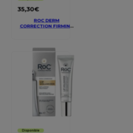
35,30
€
ROC DERM
CORRECTION FIRMING
SERUM STICK
Disponible