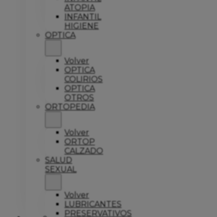
ATOPIA
INFANTIL
HIGIENE
OPTICA
Volver
OPTICA
COLIRIOS
OPTICA
OTROS
ORTOPEDIA
Volver
ORTOP
CALZADO
SALUD
SEXUAL
Volver
LUBRICANTES
PRESERVATIVOS