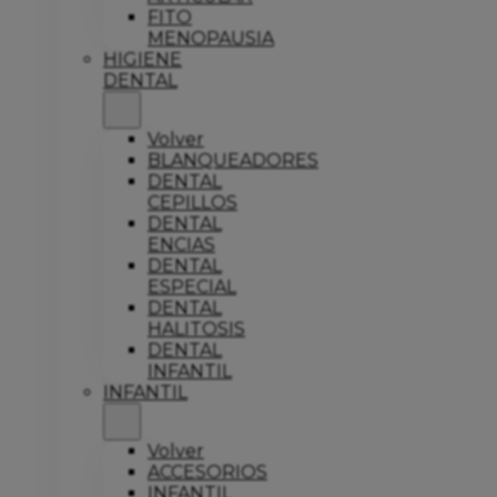
FITO
MENOPAUSIA
HIGIENE
DENTAL
Volver
BLANQUEADORES
DENTAL
CEPILLOS
DENTAL
ENCIAS
DENTAL
ESPECIAL
DENTAL
HALITOSIS
DENTAL
INFANTIL
INFANTIL
Volver
ACCESORIOS
INFANTIL