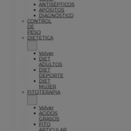
ANTISÉPTICOS
APÓSITOS
DIAGNÓSTICO
CONTROL
DE
PESO
DIETETICA
Volver
DIET
ADULTOS
DIET
DEPORTE
DIET
MUJER
FITOTERAPIA
Volver
ACIDOS
GRASOS
FITO
ARTICULAR