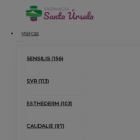
Marcas
SENSILIS (156)
SVR (113)
ESTHEDERM (103)
CAUDALIE (97)