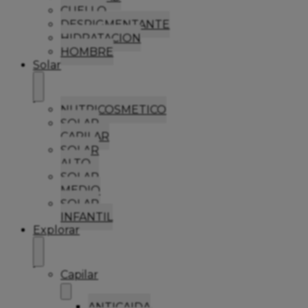
CUELLO
DESPIGMENTANTE
HIDRATACION
HOMBRE
Solar
NUTRICOSMETICO
SOLAR
CAPILAR
SOLAR
ALTO
SOLAR
MEDIO
SOLAR
INFANTIL
Explorar
Capilar
ANTICAIDA