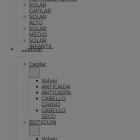
SOLAR
CAPILAR
SOLAR
ALTO
SOLAR
MEDIO
SOLAR
INFANTIL
Explorar
Capilar
Volver
ANTICAIDA
ANTICASPA
CABELLO
GRASO
CABELLO
SECO
BOTIQUIN
Volver