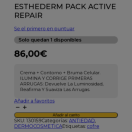
ESTHEDERM PACK ACTIVE
REPAIR
Se el primero en puntuar
Solo quedan 1 disponibles
86,00
€
Crema + Contorno + Bruma Celular.
ILUMINA Y CORRIGE PRIMERAS
ARRUGAS: Devuelve La Luminosidad,
Reafirma Y Suaviza Las Arrugas.
Añadir a favoritos
ESTHEDERM
PACK
Añadir al carrito
ACTIVE
SKU:
130159
Categorías:
ANTIEDAD
,
REPAIR
DERMOCOSMETICA
Etiquetas:
cofre
cantidad