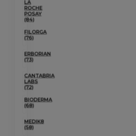
LA
ROCHE
POSAY
(84)
FILORGA
(76)
ERBORIAN
(73)
CANTABRIA
LABS
(72)
BIODERMA
(68)
MEDIK8
(58)