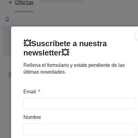
Ofertas
0
Inicio
/
DERMOCOSMETICA
/
ANTIEDAD
/
ESTHEDER
PACK ACTIVE REPAIR
🔍