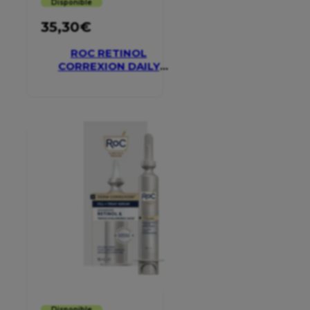
Disponible
35,30
€
ROC RETINOL
CORREXION DAILY
MOISTURISER SPF 30
Disponible