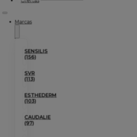
Ofertas
Marcas
SENSILIS
(156)
SVR
(113)
ESTHEDERM
(103)
CAUDALIE
(97)