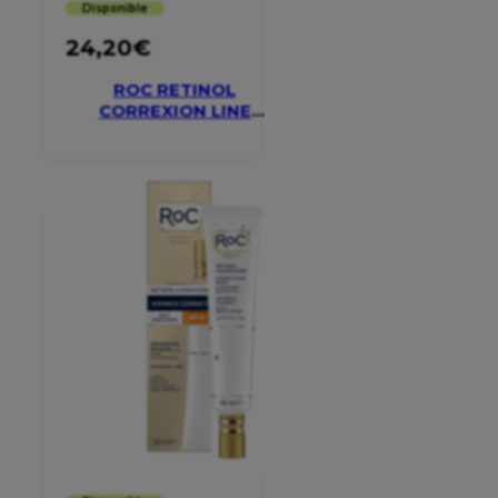
Disponible
24,20
€
ROC RETINOL
CORREXION LINE
SMOOTHING EYE
CREAM