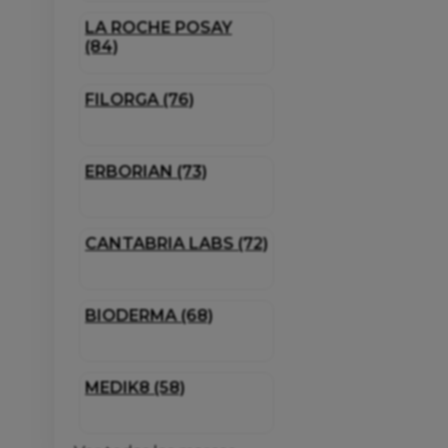
LA ROCHE POSAY
(84)
FILORGA (76)
ERBORIAN (73)
CANTABRIA LABS (72)
BIODERMA (68)
MEDIK8 (58)