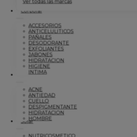
Ver todas las marcas
Corporal
ACCESORIOS
ANTICELULITICOS
PAÑALES
DESODORANTE
EXFOLIANTES
JABONES
HIDRATACION
HIGIENE
INTIMA
Dermo
ACNE
ANTIEDAD
CUELLO
DESPIGMENTANTE
HIDRATACION
HOMBRE
Solar
NUTRICOSMETICO