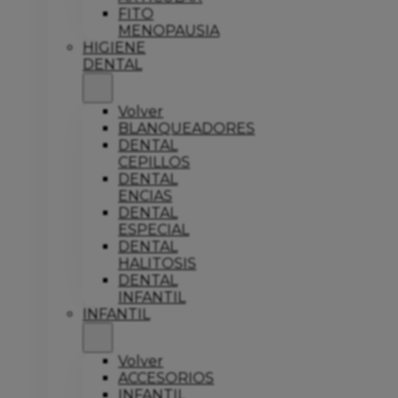
FITO
MENOPAUSIA
HIGIENE
DENTAL
Volver
BLANQUEADORES
DENTAL
CEPILLOS
DENTAL
ENCIAS
DENTAL
ESPECIAL
DENTAL
HALITOSIS
DENTAL
INFANTIL
INFANTIL
Volver
ACCESORIOS
INFANTIL