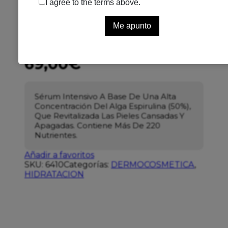
Se el primero en puntuar
Sin existencias
69,00
€
Sérum Intensivo A Base De Una Alta
Concentración Del Alga Espirulina (50%),
Que Revitalizada Las Pieles Cansadas Y
Apagadas. Contiene Más De 220
Nutrientes.
Añadir a favoritos
SKU:
6410
Categorías:
DERMOCOSMETICA
,
HIDRATACION