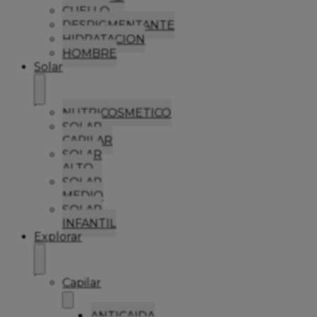
CUELLO
DESPIGMENTANTE
HIDRATACION
HOMBRE
Solar
NUTRICOSMETICO
SOLAR
CAPILAR
SOLAR
ALTO
SOLAR
MEDIO
SOLAR
INFANTIL
Explorar
Capilar
ANTICAIDA