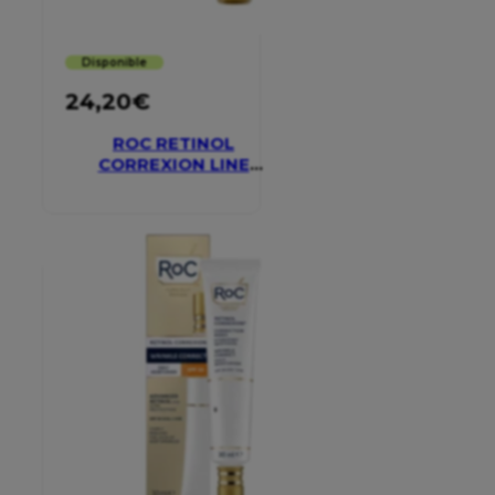
Disponible
24,20
€
ROC RETINOL
CORREXION LINE
SMOOTHING EYE
CREAM