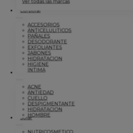
Ver todas las marcas
Corporal
ACCESORIOS
ANTICELULITICOS
PAÑALES
DESODORANTE
EXFOLIANTES
JABONES
HIDRATACION
HIGIENE
INTIMA
Dermo
ACNE
ANTIEDAD
CUELLO
DESPIGMENTANTE
HIDRATACION
HOMBRE
Solar
NUTRICOSMETICO