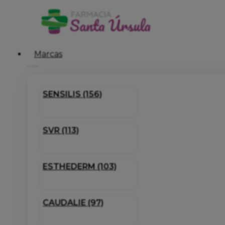
Marcas
SENSILIS (156)
SVR (113)
ESTHEDERM (103)
CAUDALIE (97)