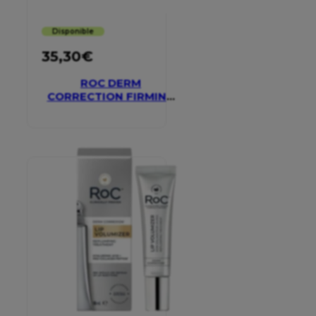
Disponible
35,30
€
ROC DERM
CORRECTION FIRMING
SERUM STICK