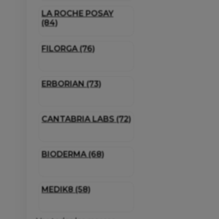
LA ROCHE POSAY
(84)
FILORGA (76)
ERBORIAN (73)
CANTABRIA LABS (72)
BIODERMA (68)
MEDIK8 (58)