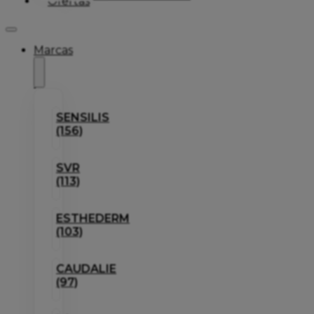
Ofertas
Marcas
SENSILIS
(156)
SVR
(113)
ESTHEDERM
(103)
CAUDALIE
(97)