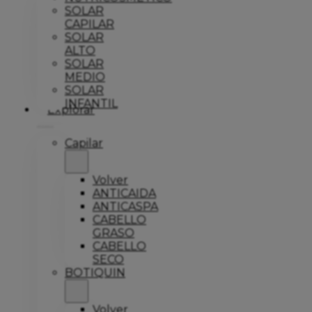
SOLAR
CAPILAR
SOLAR
ALTO
SOLAR
MEDIO
SOLAR
INFANTIL
Explorar
Capilar
Volver
ANTICAIDA
ANTICASPA
CABELLO
GRASO
CABELLO
SECO
BOTIQUIN
Volver