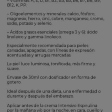
– Vitaminas: A, E, D, B1, B2, B3, B5, B6, B7, B8, B9,
B12, K, PP.
– Oligoelementos y minerales: calcio, fósforo,
magnesio, hierro, cinc, cobre, manganeso, cromo,
sodio, potasio y selenio.
– Ácidos grasos esenciales (omega 3 y 6): ácido
linoleico y gamma-linoleico.
Especialmente recomendada para pieles
cansadas, apagadas, con líneas de expresión
acentuadas y arrugas marcadas.
La piel luce luminosa, tonificada, más firme y
suave.
Envase de 30ml con dosificador en forma de
gotero.
Ideal después de una dieta, una enfermedad o
durante y después del embarazo.
Aplicar antes de la crema Intensivo Espirulina
por la mañana y/o por la noche, en cara, cuello y