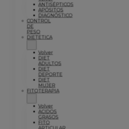
ANTISÉPTICOS
APÓSITOS
DIAGNÓSTICO
CONTROL
DE
PESO
DIETETICA
Volver
DIET
ADULTOS
DIET
DEPORTE
DIET
MUJER
FITOTERAPIA
Volver
ACIDOS
GRASOS
FITO
ARTICULAR