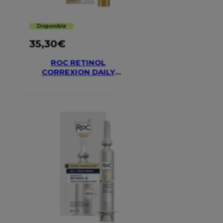
Disponible
35,30
€
ROC RETINOL
CORREXION DAILY
MOISTURISER SPF 30