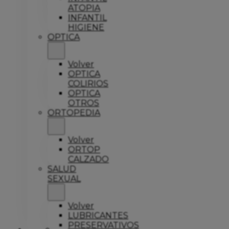
ATOPIA
INFANTIL
HIGIENE
OPTICA
Volver
OPTICA
COLIRIOS
OPTICA
OTROS
ORTOPEDIA
Volver
ORTOP
CALZADO
SALUD
SEXUAL
Volver
LUBRICANTES
PRESERVATIVOS