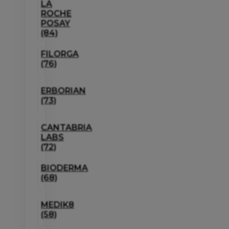
LA
ROCHE
POSAY
(84)
FILORGA
(76)
ERBORIAN
(73)
CANTABRIA
LABS
(72)
BIODERMA
(68)
MEDIK8
(58)