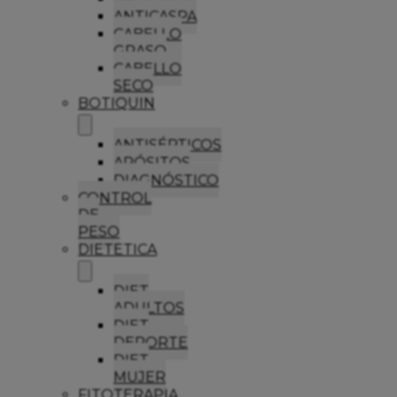
ANTICASPA
CABELLO
GRASO
CABELLO
SECO
BOTIQUIN
ANTISÉPTICOS
APÓSITOS
DIAGNÓSTICO
CONTROL
DE
PESO
DIETETICA
DIET
ADULTOS
DIET
DEPORTE
DIET
MUJER
FITOTERAPIA