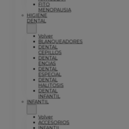
FITO
MENOPAUSIA
HIGIENE
DENTAL
Volver
BLANQUEADORES
DENTAL
CEPILLOS
DENTAL
ENCIAS
DENTAL
ESPECIAL
DENTAL
HALITOSIS
DENTAL
INFANTIL
INFANTIL
Volver
ACCESORIOS
INFANTIL