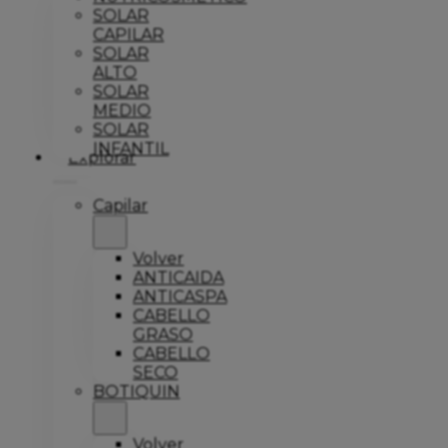
SOLAR
CAPILAR
SOLAR
ALTO
SOLAR
MEDIO
SOLAR
INFANTIL
Explorar
Capilar
Volver
ANTICAIDA
ANTICASPA
CABELLO
GRASO
CABELLO
SECO
BOTIQUIN
Volver