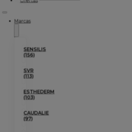
Ofertas
Marcas
SENSILIS
(156)
SVR
(113)
ESTHEDERM
(103)
CAUDALIE
(97)