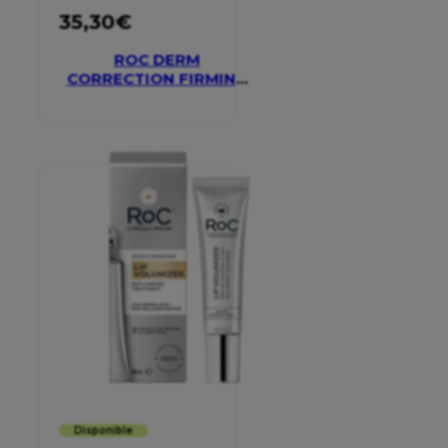
35,30
€
ROC DERM
CORRECTION FIRMING
SERUM STICK
Disponible