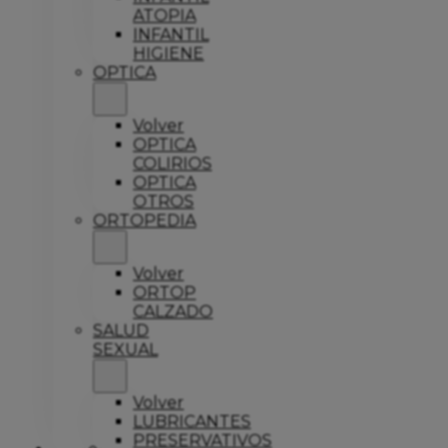
ATOPIA
INFANTIL
HIGIENE
OPTICA
Volver
OPTICA
COLIRIOS
OPTICA
OTROS
ORTOPEDIA
Volver
ORTOP
CALZADO
SALUD
SEXUAL
Volver
LUBRICANTES
PRESERVATIVOS