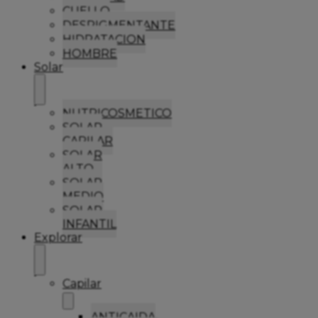
CUELLO
DESPIGMENTANTE
HIDRATACION
HOMBRE
Solar
NUTRICOSMETICO
SOLAR
CAPILAR
SOLAR
ALTO
SOLAR
MEDIO
SOLAR
INFANTIL
Explorar
Capilar
ANTICAIDA