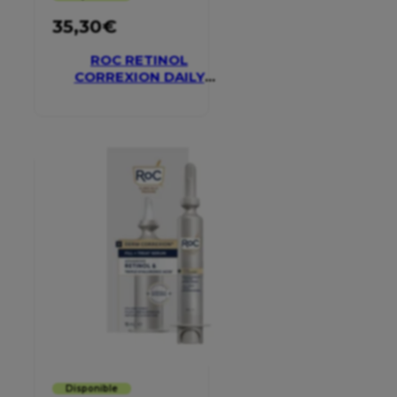
35,30
€
ROC RETINOL
CORREXION DAILY
MOISTURISER SPF 30
Disponible