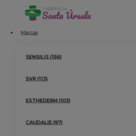
Marcas
SENSILIS (156)
SVR (113)
ESTHEDERM (103)
CAUDALIE (97)