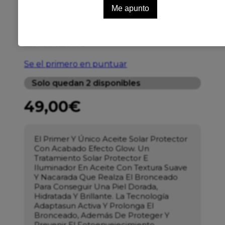
ESTHEDERM ACEITE
GOLDEN GLOW SOL
EXTREMO
Se el primero en puntuar
Solo quedan 2 disponibles
49,00
€
El Primer Y Único Aceite Solar Protector
Con Acabado Efecto Glow. Un
Tratamiento Solar Protector E
Iluminador En Aceite Con Textura Suave
Y Nacarada Que Realza El Bronceado
Para Conseguir Una Piel Dorada,
Hidratada Y Brillante. La Tecnología
Adaptasun Activa Y Prolonga El
Bronceado, Además De Proteger Y
Prevenir El Fotoenvejecimiento,