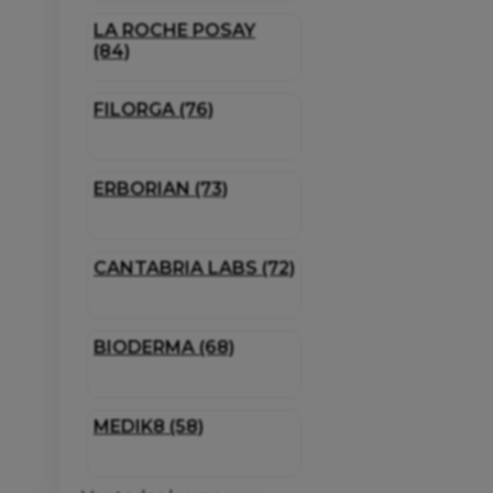
LA ROCHE POSAY
(84)
FILORGA (76)
ERBORIAN (73)
CANTABRIA LABS (72)
BIODERMA (68)
MEDIK8 (58)