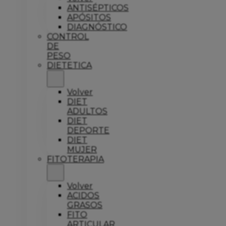
ANTISÉPTICOS
APÓSITOS
DIAGNÓSTICO
CONTROL
DE
PESO
DIETETICA
Volver
DIET
ADULTOS
DIET
DEPORTE
DIET
MUJER
FITOTERAPIA
Volver
ACIDOS
GRASOS
FITO
ARTICULAR