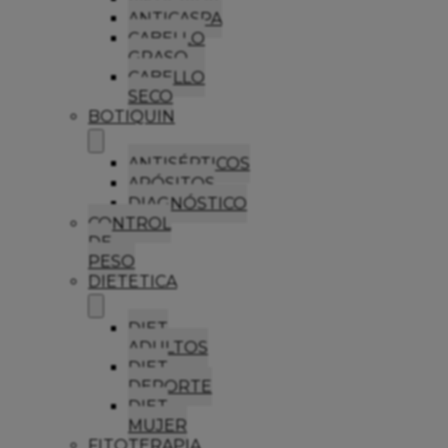
ANTICASPA
CABELLO
GRASO
CABELLO
SECO
BOTIQUIN
ANTISÉPTICOS
APÓSITOS
DIAGNÓSTICO
CONTROL
DE
PESO
DIETETICA
DIET
ADULTOS
DIET
DEPORTE
DIET
MUJER
FITOTERAPIA