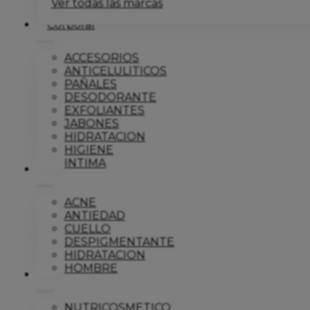
Ver todas las marcas
Corporal
ACCESORIOS
ANTICELULITICOS
PAÑALES
DESODORANTE
EXFOLIANTES
JABONES
HIDRATACION
HIGIENE
INTIMA
Dermo
ACNE
ANTIEDAD
CUELLO
DESPIGMENTANTE
HIDRATACION
HOMBRE
Solar
NUTRICOSMETICO