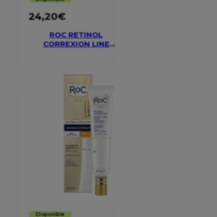
24,20
€
ROC RETINOL
CORREXION LINE
SMOOTHING EYE
CREAM
Disponible