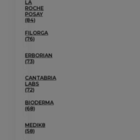
LA
ROCHE
POSAY
(84)
FILORGA
(76)
ERBORIAN
(73)
CANTABRIA
LABS
(72)
BIODERMA
(68)
MEDIK8
(58)