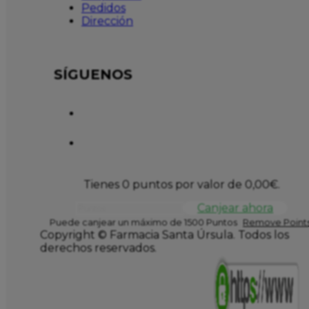
Pedidos
Dirección
SÍGUENOS
Tienes 0 puntos por valor de
0,00
€
.
Canjear ahora
Puede canjear un máximo de 1500 Puntos
Remove Points
Copyright © Farmacia Santa Úrsula. Todos los
derechos reservados.