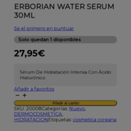
ERBORIAN WATER SERUM
30ML
Se el primero en puntuar
Solo quedan 1 disponibles
27,95
€
Sérum De Hidratación Intensa Con Ácido
Hialurónico
Añadir a favoritos
ERBORIAN
WATER
Añadir al carrito
SERUM
SKU:
20008
Categorías:
Nuevo
,
30ML
DERMOCOSMETICA
,
cantidad
HIDRATACION
Etiquetas:
cosmetica coreana