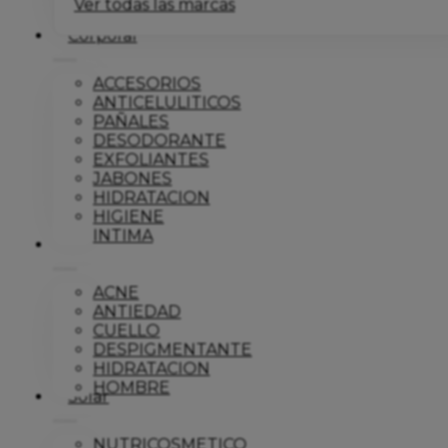
Ver todas las marcas
Corporal
ACCESORIOS
ANTICELULITICOS
PAÑALES
DESODORANTE
EXFOLIANTES
JABONES
HIDRATACION
HIGIENE
INTIMA
Dermo
ACNE
ANTIEDAD
CUELLO
DESPIGMENTANTE
HIDRATACION
HOMBRE
Solar
NUTRICOSMETICO