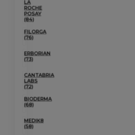
LA
ROCHE
POSAY
(84)
FILORGA
(76)
ERBORIAN
(73)
CANTABRIA
LABS
(72)
BIODERMA
(68)
MEDIK8
(58)