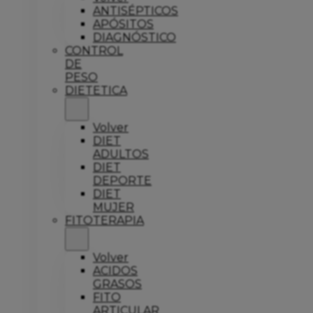
ANTISÉPTICOS
APÓSITOS
DIAGNÓSTICO
CONTROL
DE
PESO
DIETETICA
Volver
DIET
ADULTOS
DIET
DEPORTE
DIET
MUJER
FITOTERAPIA
Volver
ACIDOS
GRASOS
FITO
ARTICULAR