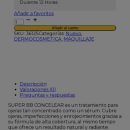
Durante 12 Horas.
Añadir a favoritos
ERBORIAN
SUPER
Añadir al carrito
BB
SKU:
36125
Categorías:
Nuevo
,
CONCEALER
DERMOCOSMETICA
,
MAQUILLAJE
CLAIR
10ML
cantidad
Descripción
Valoraciones (0)
Preguntas y respuestas
SUPER BB CONCELEAR es un tratamiento para
ojeras tan concentrado como un sérum. Cubre
ojeras, imperfecciones y enrojecimientos gracias a
su fórmula de alta cobertura, al mismo tiempo
que ofrece un resultado natural y radiante.