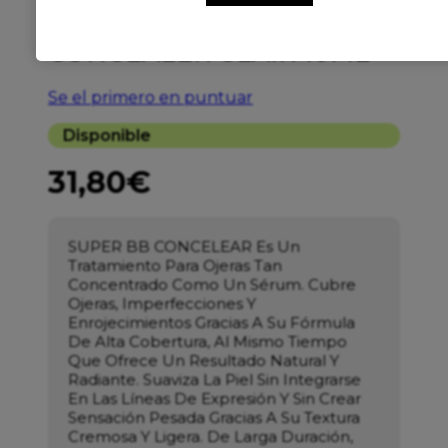
ERBORIAN SUPER BB
CONCEALER CLAIR 10ML
Se el primero en puntuar
Disponible
31,80
€
SUPER BB CONCELEAR Es Un
Tratamiento Para Ojeras Tan
Concentrado Como Un Sérum. Cubre
Ojeras, Imperfecciones Y
Enrojecimientos Gracias A Su Fórmula
De Alta Cobertura, Al Mismo Tiempo
Que Ofrece Un Resultado Natural Y
Radiante. Suaviza La Piel Sin Integrarse
En Las Líneas De Expresión Y Sin Crear
Sensación Pesada Gracias A Su Textura
Cremosa Y Ligera. De Larga Duración,