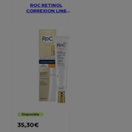
ROC RETINOL
CORREXION LINE
SMOOTHING EYE
CREAM
Disponible
35,30
€