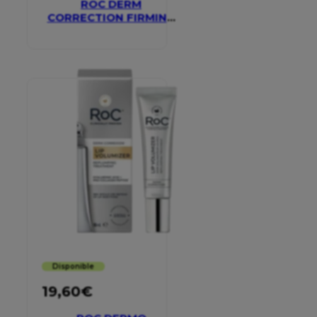
ROC DERM
CORRECTION FIRMING
SERUM STICK
Disponible
19,60
€