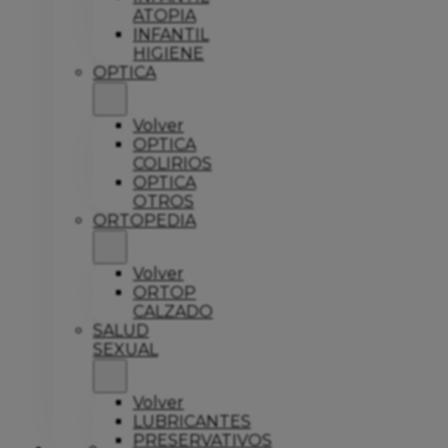
ATOPIA
INFANTIL
HIGIENE
OPTICA
Volver
OPTICA
COLIRIOS
OPTICA
OTROS
ORTOPEDIA
Volver
ORTOP
CALZADO
SALUD
SEXUAL
Volver
LUBRICANTES
PRESERVATIVOS