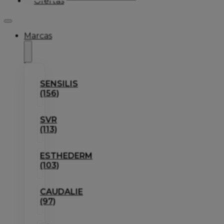
Ofertas
Marcas
SENSILIS
(156)
SVR
(113)
ESTHEDERM
(103)
CAUDALIE
(97)