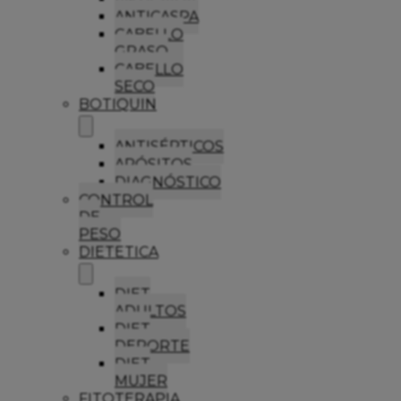
ANTICASPA
CABELLO
GRASO
CABELLO
SECO
BOTIQUIN
ANTISÉPTICOS
APÓSITOS
DIAGNÓSTICO
CONTROL
DE
PESO
DIETETICA
DIET
ADULTOS
DIET
DEPORTE
DIET
MUJER
FITOTERAPIA