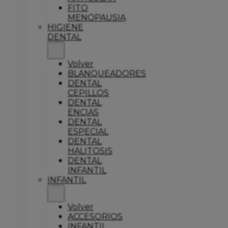
FITO
MENOPAUSIA
HIGIENE
DENTAL
Volver
BLANQUEADORES
DENTAL
CEPILLOS
DENTAL
ENCIAS
DENTAL
ESPECIAL
DENTAL
HALITOSIS
DENTAL
INFANTIL
INFANTIL
Volver
ACCESORIOS
INFANTIL