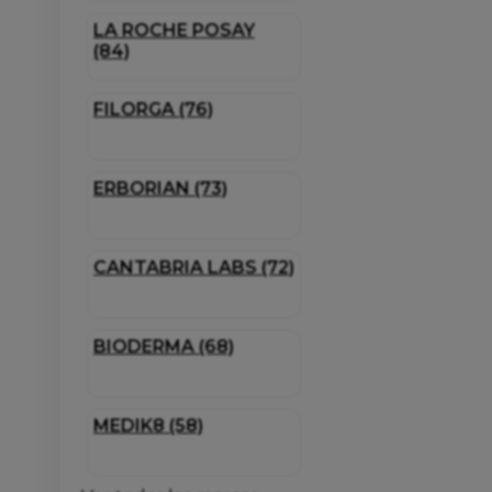
LA ROCHE POSAY
(84)
FILORGA (76)
ERBORIAN (73)
CANTABRIA LABS (72)
BIODERMA (68)
MEDIK8 (58)