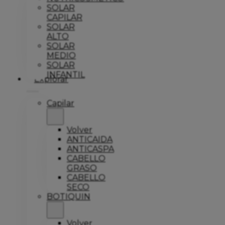
SOLAR
CAPILAR
SOLAR
ALTO
SOLAR
MEDIO
SOLAR
INFANTIL
Explorar
Capilar
Volver
ANTICAIDA
ANTICASPA
CABELLO
GRASO
CABELLO
SECO
BOTIQUIN
Volver