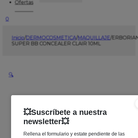
Ofertas
0
Inicio
/
DERMOCOSMETICA
/
MAQUILLAJE
/
ERBORIA
SUPER BB CONCEALER CLAIR 10ML
🔍