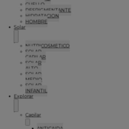
CUELLO
DESPIGMENTANTE
HIDRATACION
HOMBRE
Solar
NUTRICOSMETICO
SOLAR
CAPILAR
SOLAR
ALTO
SOLAR
MEDIO
SOLAR
INFANTIL
Explorar
Capilar
ANTICAIDA