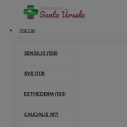
Marcas
SENSILIS (156)
SVR (113)
ESTHEDERM (103)
CAUDALIE (97)