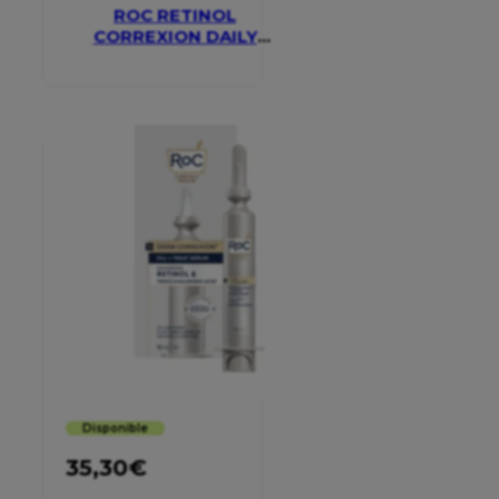
ROC RETINOL
CORREXION DAILY
MOISTURISER SPF 30
Disponible
35,30
€