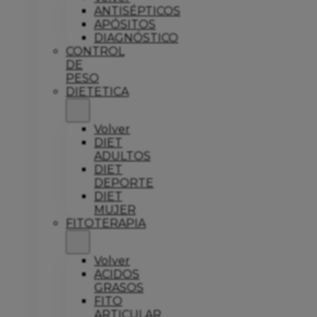
ANTISÉPTICOS
APÓSITOS
DIAGNÓSTICO
CONTROL
DE
PESO
DIETETICA
Volver
DIET
ADULTOS
DIET
DEPORTE
DIET
MUJER
FITOTERAPIA
Volver
ACIDOS
GRASOS
FITO
ARTICULAR