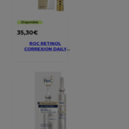
Disponible
35,30
€
ROC RETINOL
CORREXION DAILY
MOISTURISER SPF 30