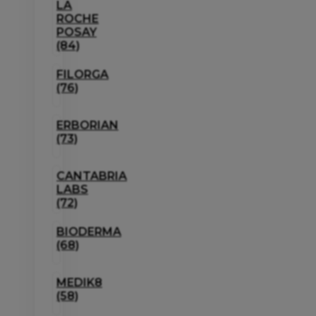
LA
ROCHE
POSAY
(84)
FILORGA
(76)
ERBORIAN
(73)
CANTABRIA
LABS
(72)
BIODERMA
(68)
MEDIK8
(58)