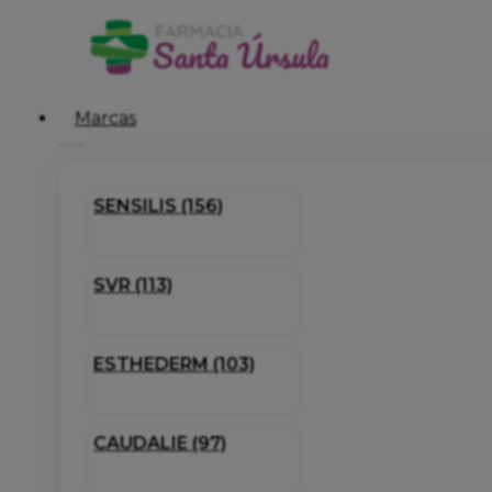
Marcas
SENSILIS (156)
SVR (113)
ESTHEDERM (103)
CAUDALIE (97)