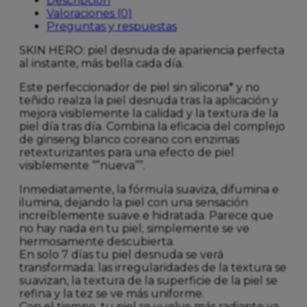
Descripción
Valoraciones (0)
Preguntas y respuestas
SKIN HERO: piel desnuda de apariencia perfecta
al instante, más bella cada día.
Este perfeccionador de piel sin silicona* y no
teñido realza la piel desnuda tras la aplicación y
mejora visiblemente la calidad y la textura de la
piel día tras día. Combina la eficacia del complejo
de ginseng blanco coreano con enzimas
retexturizantes para una efecto de piel
visiblemente “”nueva””.
Inmediatamente, la fórmula suaviza, difumina e
ilumina, dejando la piel con una sensación
increíblemente suave e hidratada. Parece que
no hay nada en tu piel; simplemente se ve
hermosamente descubierta.
En solo 7 días tu piel desnuda se verá
transformada: las irregularidades de la textura se
suavizan, la textura de la superficie de la piel se
refina y la tez se ve más uniforme.
Con el tiempo, tu piel se vuelve más radiante ya