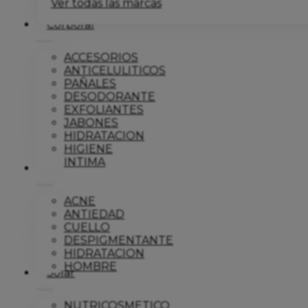
Ver todas las marcas
Corporal
ACCESORIOS
ANTICELULITICOS
PAÑALES
DESODORANTE
EXFOLIANTES
JABONES
HIDRATACION
HIGIENE
INTIMA
Dermo
ACNE
ANTIEDAD
CUELLO
DESPIGMENTANTE
HIDRATACION
HOMBRE
Solar
NUTRICOSMETICO