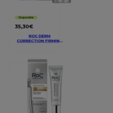
Disponible
35,30
€
ROC DERM
CORRECTION FIRMING
SERUM STICK