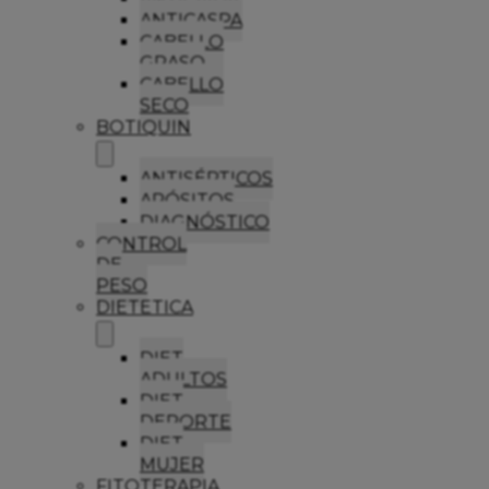
ANTICASPA
CABELLO
GRASO
CABELLO
SECO
BOTIQUIN
ANTISÉPTICOS
APÓSITOS
DIAGNÓSTICO
CONTROL
DE
PESO
DIETETICA
DIET
ADULTOS
DIET
DEPORTE
DIET
MUJER
FITOTERAPIA