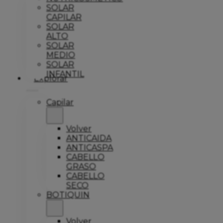
SOLAR
CAPILAR
SOLAR
ALTO
SOLAR
MEDIO
SOLAR
INFANTIL
Explorar
Capilar
Volver
ANTICAIDA
ANTICASPA
CABELLO
GRASO
CABELLO
SECO
BOTIQUIN
Volver