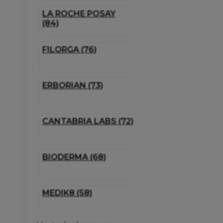
LA ROCHE POSAY
(84)
FILORGA (76)
ERBORIAN (73)
CANTABRIA LABS (72)
BIODERMA (68)
MEDIK8 (58)