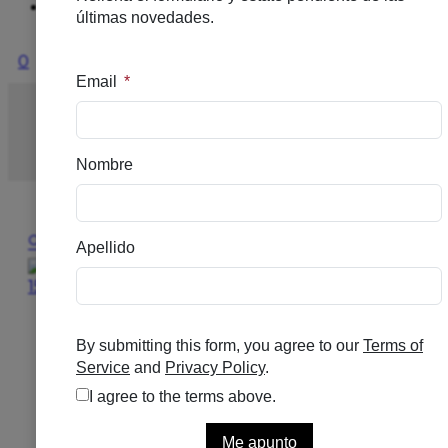
Ofertas
0
Inicio
/
DERMOCOSMETICA
/
MAQUILLAJE
/
ERBORIA
SKIN HERO PERFECCIONADOR 15ML
🔍
ERBORIAN SKIN HERO
PERFECCIONADOR 15ML
Se el primero en puntuar