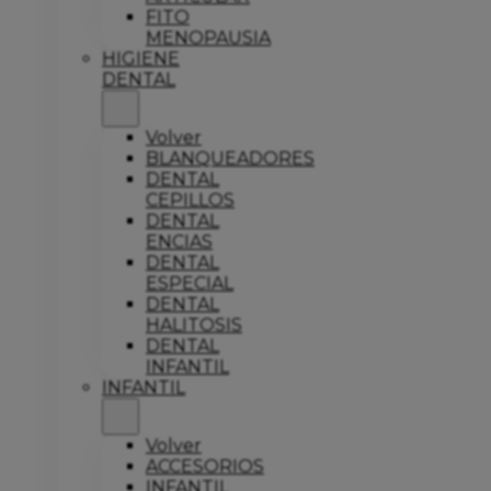
FITO
MENOPAUSIA
HIGIENE
DENTAL
Volver
BLANQUEADORES
DENTAL
CEPILLOS
DENTAL
ENCIAS
DENTAL
ESPECIAL
DENTAL
HALITOSIS
DENTAL
INFANTIL
INFANTIL
Volver
ACCESORIOS
INFANTIL