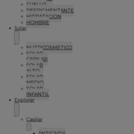
CUELLO
DESPIGMENTANTE
HIDRATACION
HOMBRE
Solar
NUTRICOSMETICO
SOLAR
CAPILAR
SOLAR
ALTO
SOLAR
MEDIO
SOLAR
INFANTIL
Explorar
Capilar
ANTICAIDA