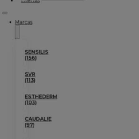
Ofertas
Marcas
SENSILIS
(156)
SVR
(113)
ESTHEDERM
(103)
CAUDALIE
(97)