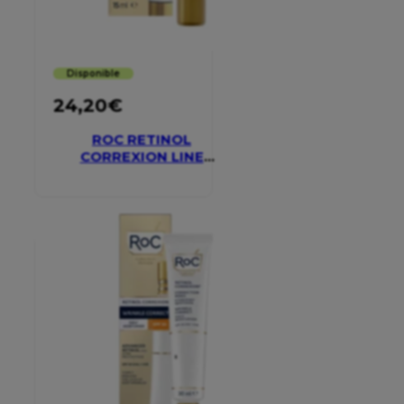
Disponible
24,20
€
ROC RETINOL
CORREXION LINE
SMOOTHING EYE
CREAM