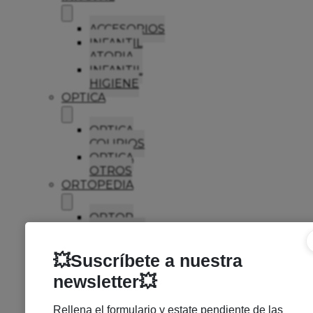
ACCESORIOS
INFANTIL
ATOPIA
INFANTIL
HIGIENE
OPTICA
OPTICA
COLIRIOS
OPTICA
OTROS
ORTOPEDIA
ORTOP
CALZADO
SALUD
SEXUAL
LUBRICANTES
PRESERVATIVOS