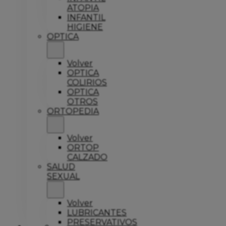
ATOPIA
INFANTIL
HIGIENE
OPTICA
Volver
OPTICA
COLIRIOS
OPTICA
OTROS
ORTOPEDIA
Volver
ORTOP
CALZADO
SALUD
SEXUAL
Volver
LUBRICANTES
PRESERVATIVOS