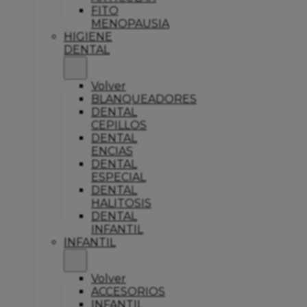
FITO
MENOPAUSIA
HIGIENE
DENTAL
Volver
BLANQUEADORES
DENTAL
CEPILLOS
DENTAL
ENCIAS
DENTAL
ESPECIAL
DENTAL
HALITOSIS
DENTAL
INFANTIL
INFANTIL
Volver
ACCESORIOS
INFANTIL