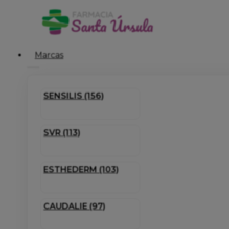
Marcas
SENSILIS (156)
SVR (113)
ESTHEDERM (103)
CAUDALIE (97)