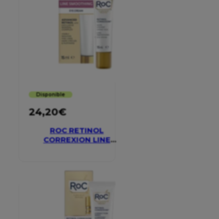
Disponible
24,20
€
ROC RETINOL
CORREXION LINE
SMOOTHING EYE
CREAM