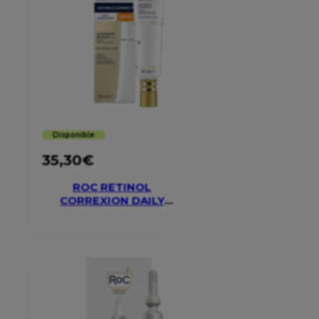
Disponible
35,30
€
ROC RETINOL
CORREXION DAILY
MOISTURISER SPF 30