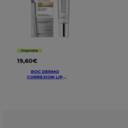
Disponible
19,60
€
ROC DERMO
CORREXION LIP
VOLUMIZER