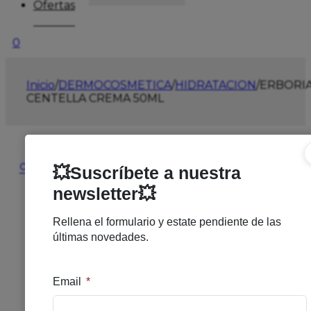
Ofertas
0
Inicio
/
DERMOCOSMETICA
/
HIDRATACION
/
ERBORI
CENTELLA CREMA 50ML
🔍