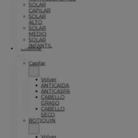
SOLAR
CAPILAR
SOLAR
ALTO
SOLAR
MEDIO
SOLAR
INFANTIL
Explorar
Capilar
Volver
ANTICAIDA
ANTICASPA
CABELLO
GRASO
CABELLO
SECO
BOTIQUIN
Volver