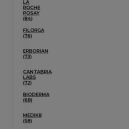
LA
ROCHE
POSAY
(84)
FILORGA
(76)
ERBORIAN
(73)
CANTABRIA
LABS
(72)
BIODERMA
(68)
MEDIK8
(58)