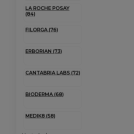
LA ROCHE POSAY
(84)
FILORGA (76)
ERBORIAN (73)
CANTABRIA LABS (72)
BIODERMA (68)
MEDIK8 (58)