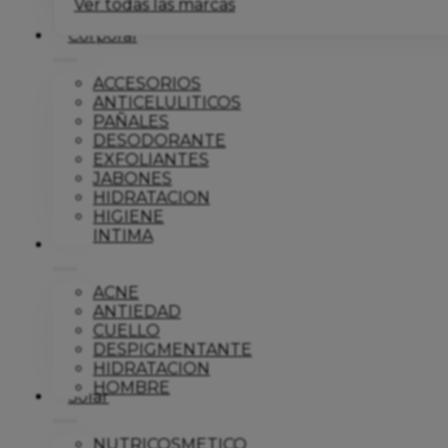
Ver todas las marcas
Corporal
ACCESORIOS
ANTICELULITICOS
PAÑALES
DESODORANTE
EXFOLIANTES
JABONES
HIDRATACION
HIGIENE
INTIMA
Dermo
ACNE
ANTIEDAD
CUELLO
DESPIGMENTANTE
HIDRATACION
HOMBRE
Solar
NUTRICOSMETICO