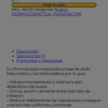
CENTELLA
Añadir al carrito
CREMA
SKU:
36132
Categorías:
Nuevo
,
50ML
DERMOCOSMETICA
,
HIDRATACION
cantidad
Descripción
Valoraciones (1)
Preguntas y respuestas
Su fórmula está compuesta a base de ácido
hialurónico y Centélla Asiática por lo que:
– Hidrata intensamente y rellena la piel,
dejándola más suave.
– Con su acción calmante evita todo tipo de
irritación.
– Reduce visiblemente las rojeces para conseguir
una tez más uniforme y luminosa.