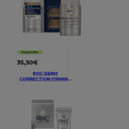
Disponible
35,30
€
ROC DERM
CORRECTION FIRMING
SERUM STICK