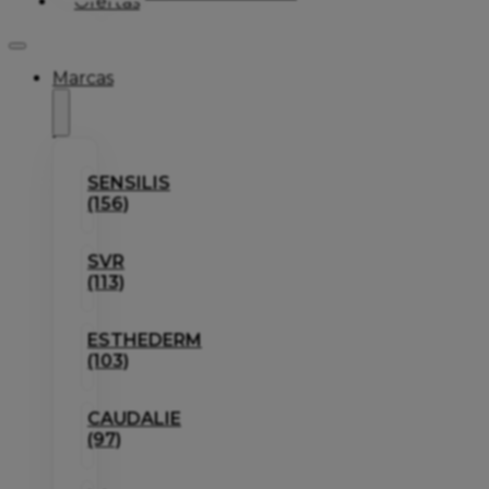
Ofertas
Marcas
SENSILIS
(156)
SVR
(113)
ESTHEDERM
(103)
CAUDALIE
(97)