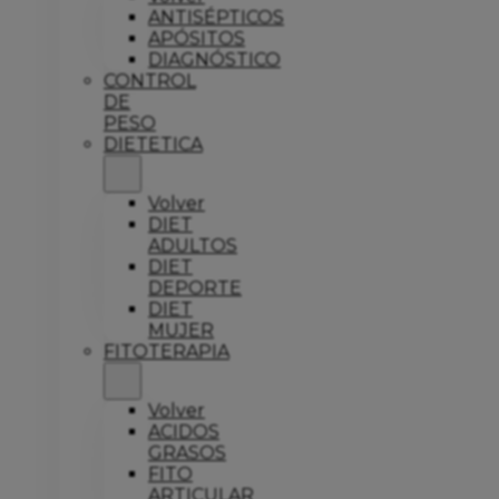
ANTISÉPTICOS
APÓSITOS
DIAGNÓSTICO
CONTROL
DE
PESO
DIETETICA
Volver
DIET
ADULTOS
DIET
DEPORTE
DIET
MUJER
FITOTERAPIA
Volver
ACIDOS
GRASOS
FITO
ARTICULAR