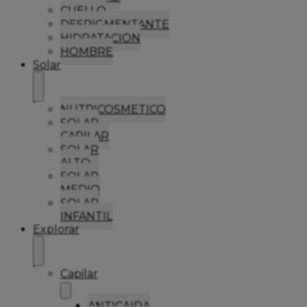
CUELLO
DESPIGMENTANTE
HIDRATACION
HOMBRE
Solar
NUTRICOSMETICO
SOLAR
CAPILAR
SOLAR
ALTO
SOLAR
MEDIO
SOLAR
INFANTIL
Explorar
Capilar
ANTICAIDA