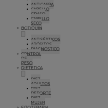
ANTICASPA
CABELLO
GRASO
CABELLO
SECO
BOTIQUIN
ANTISÉPTICOS
APÓSITOS
DIAGNÓSTICO
CONTROL
DE
PESO
DIETETICA
DIET
ADULTOS
DIET
DEPORTE
DIET
MUJER
FITOTERAPIA