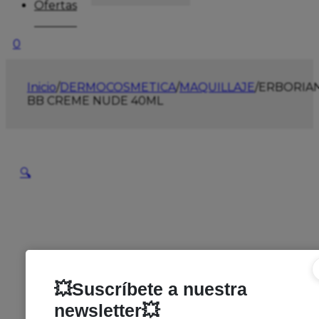
Ofertas
0
Inicio
/
DERMOCOSMETICA
/
MAQUILLAJE
/
ERBORIA
BB CREME NUDE 40ML
🔍