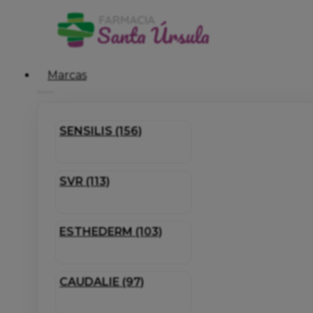
Marcas
SENSILIS (156)
SVR (113)
ESTHEDERM (103)
CAUDALIE (97)