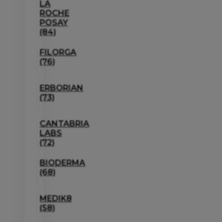
LA
ROCHE
POSAY
(84)
FILORGA
(76)
ERBORIAN
(73)
CANTABRIA
LABS
(72)
BIODERMA
(68)
MEDIK8
(58)