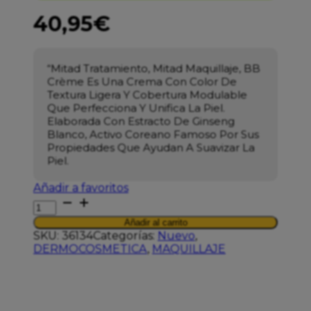
40,95
€
“Mitad Tratamiento, Mitad Maquillaje, BB
Crème Es Una Crema Con Color De
Textura Ligera Y Cobertura Modulable
Que Perfecciona Y Unifica La Piel.
Elaborada Con Estracto De Ginseng
Blanco, Activo Coreano Famoso Por Sus
Propiedades Que Ayudan A Suavizar La
Piel.
Añadir a favoritos
ERBORIAN
BB
Añadir al carrito
CREME
SKU:
36134
Categorías:
Nuevo
,
NUDE
DERMOCOSMETICA
,
MAQUILLAJE
40ML
cantidad