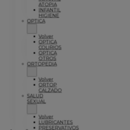
ATOPIA
INFANTIL
HIGIENE
OPTICA
Volver
OPTICA
COLIRIOS
OPTICA
OTROS
ORTOPEDIA
Volver
ORTOP
CALZADO
SALUD
SEXUAL
Volver
LUBRICANTES
PRESERVATIVOS