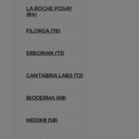
LA ROCHE POSAY
(84)
FILORGA (76)
ERBORIAN (73)
CANTABRIA LABS (72)
BIODERMA (68)
MEDIK8 (58)