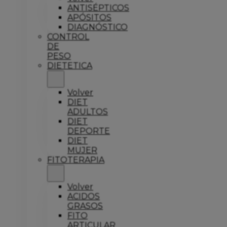
ANTISÉPTICOS
APÓSITOS
DIAGNÓSTICO
CONTROL
DE
PESO
DIETETICA
Volver
DIET
ADULTOS
DIET
DEPORTE
DIET
MUJER
FITOTERAPIA
Volver
ACIDOS
GRASOS
FITO
ARTICULAR