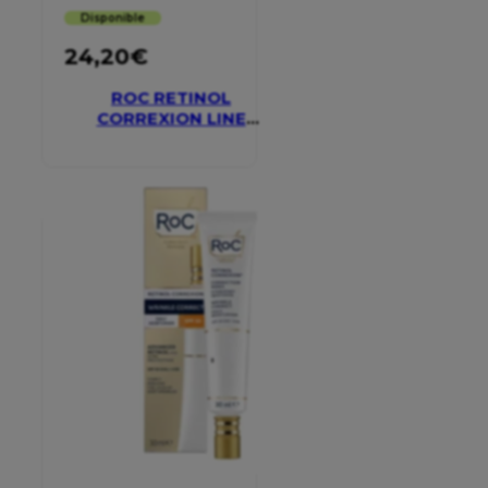
Disponible
24,20
€
ROC RETINOL
CORREXION LINE
SMOOTHING EYE
CREAM