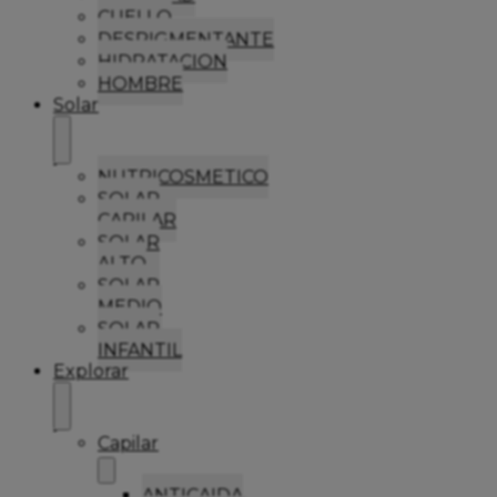
CUELLO
DESPIGMENTANTE
HIDRATACION
HOMBRE
Solar
NUTRICOSMETICO
SOLAR
CAPILAR
SOLAR
ALTO
SOLAR
MEDIO
SOLAR
INFANTIL
Explorar
Capilar
ANTICAIDA