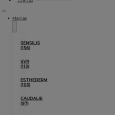
Ofertas
Marcas
SENSILIS
(156)
SVR
(113)
ESTHEDERM
(103)
CAUDALIE
(97)