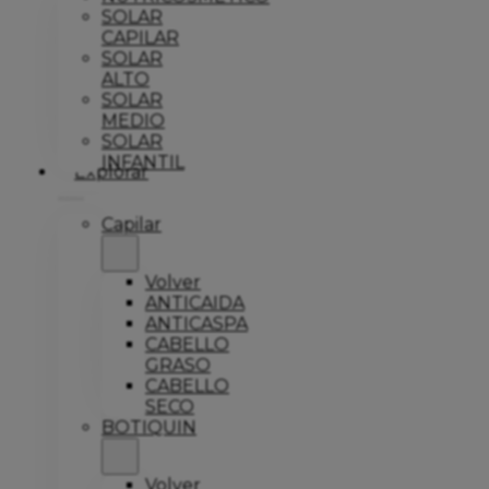
SOLAR
CAPILAR
SOLAR
ALTO
SOLAR
MEDIO
SOLAR
INFANTIL
Explorar
Capilar
Volver
ANTICAIDA
ANTICASPA
CABELLO
GRASO
CABELLO
SECO
BOTIQUIN
Volver