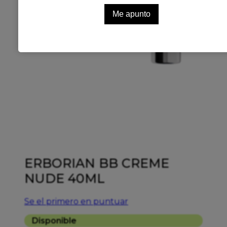
ERBORIAN BB CREME
NUDE 40ML
Se el primero en puntuar
Disponible