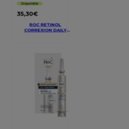
Disponible
35,30
€
ROC RETINOL
CORREXION DAILY
MOISTURISER SPF 30