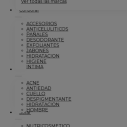
Ver todas las marcas
Corporal
ACCESORIOS
ANTICELULITICOS
PAÑALES
DESODORANTE
EXFOLIANTES
JABONES
HIDRATACION
HIGIENE
INTIMA
Dermo
ACNE
ANTIEDAD
CUELLO
DESPIGMENTANTE
HIDRATACION
HOMBRE
Solar
NUTRICOSMETICO