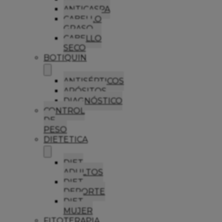
ANTICASPA
CABELLO
GRASO
CABELLO
SECO
BOTIQUIN
ANTISÉPTICOS
APÓSITOS
DIAGNÓSTICO
CONTROL
DE
PESO
DIETETICA
DIET
ADULTOS
DIET
DEPORTE
DIET
MUJER
FITOTERAPIA