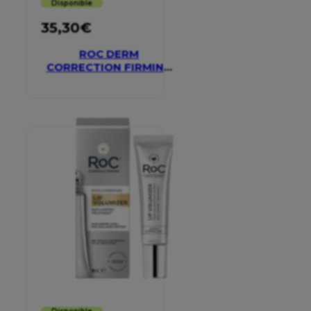
Disponible
35,30
€
ROC DERM
CORRECTION FIRMING
SERUM STICK