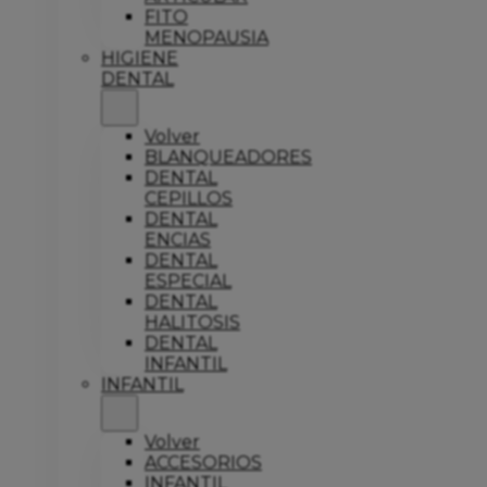
FITO
MENOPAUSIA
HIGIENE
DENTAL
Volver
BLANQUEADORES
DENTAL
CEPILLOS
DENTAL
ENCIAS
DENTAL
ESPECIAL
DENTAL
HALITOSIS
DENTAL
INFANTIL
INFANTIL
Volver
ACCESORIOS
INFANTIL