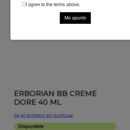
ERBORIAN BB CREME
DORE 40 ML
Se el primero en puntuar
Disponible