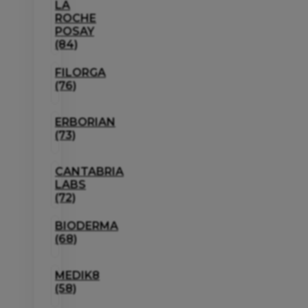
LA
ROCHE
POSAY
(84)
FILORGA
(76)
ERBORIAN
(73)
CANTABRIA
LABS
(72)
BIODERMA
(68)
MEDIK8
(58)