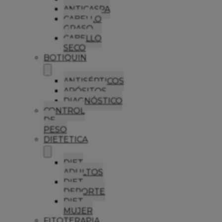
ANTICASPA
CABELLO
GRASO
CABELLO
SECO
BOTIQUIN
ANTISÉPTICOS
APÓSITOS
DIAGNÓSTICO
CONTROL
DE
PESO
DIETETICA
DIET
ADULTOS
DIET
DEPORTE
DIET
MUJER
FITOTERAPIA