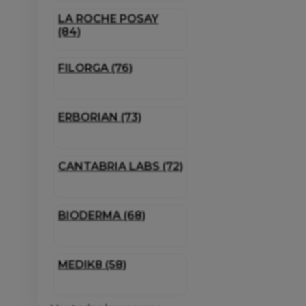
LA ROCHE POSAY
(84)
FILORGA (76)
ERBORIAN (73)
CANTABRIA LABS (72)
BIODERMA (68)
MEDIK8 (58)