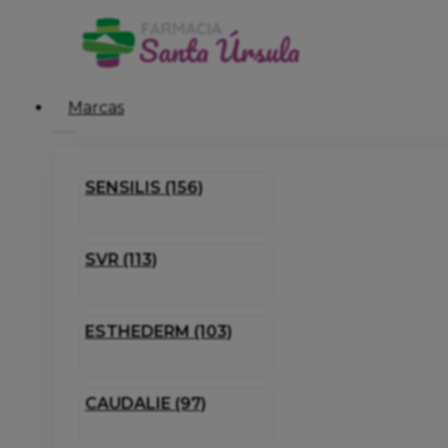
Marcas
SENSILIS (156)
SVR (113)
ESTHEDERM (103)
CAUDALIE (97)