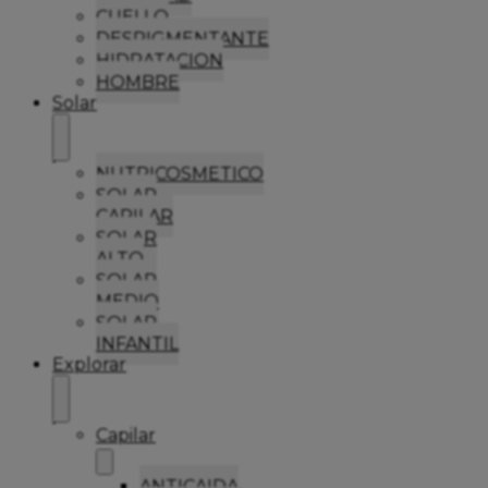
CUELLO
DESPIGMENTANTE
HIDRATACION
HOMBRE
Solar
NUTRICOSMETICO
SOLAR
CAPILAR
SOLAR
ALTO
SOLAR
MEDIO
SOLAR
INFANTIL
Explorar
Capilar
ANTICAIDA