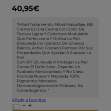
40,95
€
“Mitad Tratamiento, Mitad Maquillaje, BB
Crème Es Una Crema Con Color De
Textura Ligera Y Cobertura Modulable
Que Perfecciona Y Unifica La Piel.
Elaborada Con Estracto De Ginseng
Blanco, Activo Coreano Famoso Por Sus
Propiedades Que Ayudan A Suavizar La
Piel.
Con SPF 20, Ayuda A Proteger La Piel
Contra El Daño Solar, Dejando Un
Acabado Aterciopelado Y No Graso.
Fórmula Nueva Y Mejorada. 100%
Pigmentos Minerales.
Dermatológicamente Probado. No
Comedogénico. “
Añadir a favoritos
ERBORIAN
BB