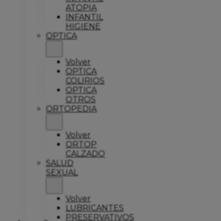
ATOPIA
INFANTIL
HIGIENE
OPTICA
Volver
OPTICA
COLIRIOS
OPTICA
OTROS
ORTOPEDIA
Volver
ORTOP
CALZADO
SALUD
SEXUAL
Volver
LUBRICANTES
PRESERVATIVOS