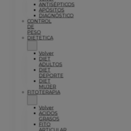
ANTISÉPTICOS
APÓSITOS
DIAGNÓSTICO
CONTROL
DE
PESO
DIETETICA
Volver
DIET
ADULTOS
DIET
DEPORTE
DIET
MUJER
FITOTERAPIA
Volver
ACIDOS
GRASOS
FITO
ARTICULAR