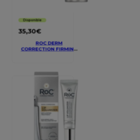
Disponible
35,30
€
ROC DERM
CORRECTION FIRMING
SERUM STICK