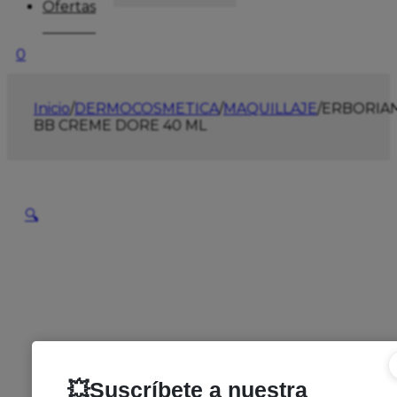
Ofertas
0
Inicio
/
DERMOCOSMETICA
/
MAQUILLAJE
/
ERBORIA
BB CREME DORE 40 ML
🔍