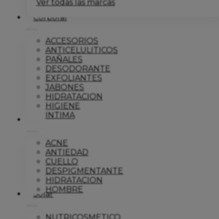
Ver todas las marcas
Corporal
ACCESORIOS
ANTICELULITICOS
PAÑALES
DESODORANTE
EXFOLIANTES
JABONES
HIDRATACION
HIGIENE
INTIMA
Dermo
ACNE
ANTIEDAD
CUELLO
DESPIGMENTANTE
HIDRATACION
HOMBRE
Solar
NUTRICOSMETICO