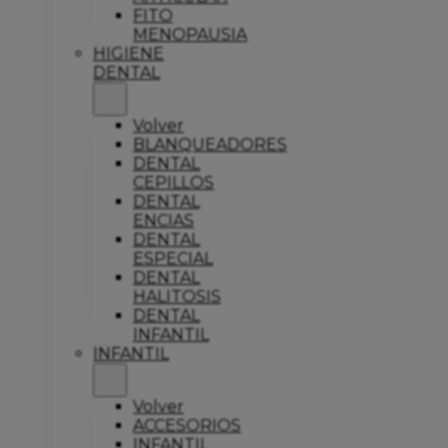
FITO
MENOPAUSIA
HIGIENE
DENTAL
Volver
BLANQUEADORES
DENTAL
CEPILLOS
DENTAL
ENCIAS
DENTAL
ESPECIAL
DENTAL
HALITOSIS
DENTAL
INFANTIL
INFANTIL
Volver
ACCESORIOS
INFANTIL