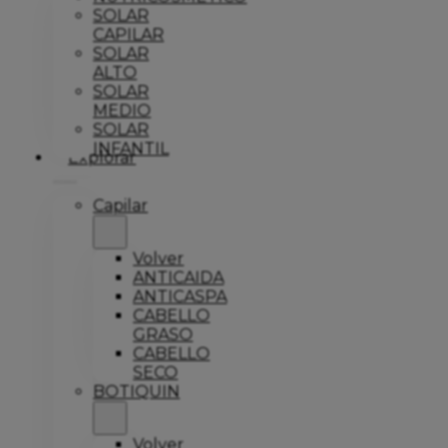
SOLAR
CAPILAR
SOLAR
ALTO
SOLAR
MEDIO
SOLAR
INFANTIL
Explorar
Capilar
Volver
ANTICAIDA
ANTICASPA
CABELLO
GRASO
CABELLO
SECO
BOTIQUIN
Volver