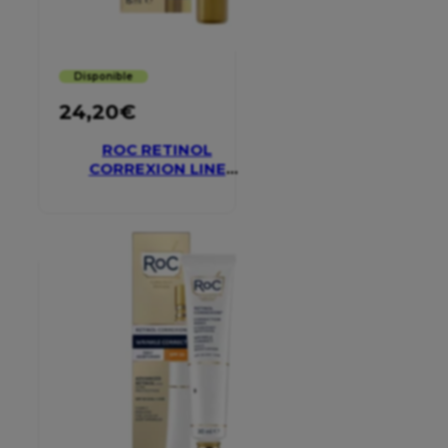
Disponible
24,20
€
ROC RETINOL
CORREXION LINE
SMOOTHING EYE
CREAM