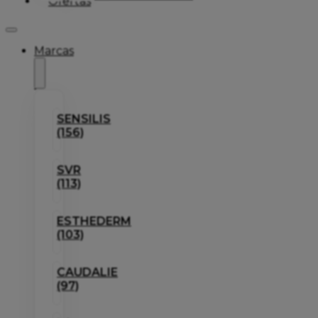
Ofertas
Marcas
SENSILIS
(156)
SVR
(113)
ESTHEDERM
(103)
CAUDALIE
(97)