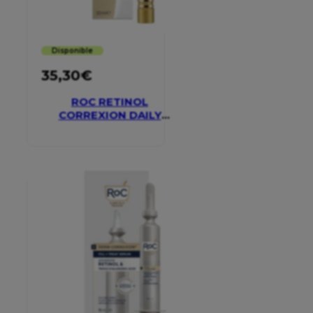
Disponible
35,30
€
ROC RETINOL
CORREXION DAILY
MOISTURISER SPF 30