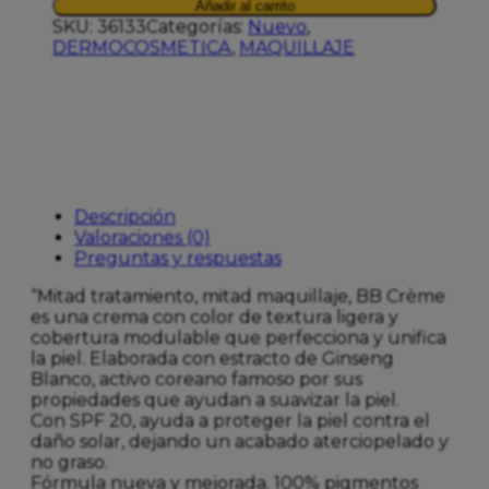
Añadir al carrito
CREME
SKU:
36133
Categorías:
Nuevo
,
DORE
DERMOCOSMETICA
,
MAQUILLAJE
40
ML
cantidad
Descripción
Valoraciones (0)
Preguntas y respuestas
“Mitad tratamiento, mitad maquillaje, BB Crème
es una crema con color de textura ligera y
cobertura modulable que perfecciona y unifica
la piel. Elaborada con estracto de Ginseng
Blanco, activo coreano famoso por sus
propiedades que ayudan a suavizar la piel.
Con SPF 20, ayuda a proteger la piel contra el
daño solar, dejando un acabado aterciopelado y
no graso.
Fórmula nueva y mejorada. 100% pigmentos