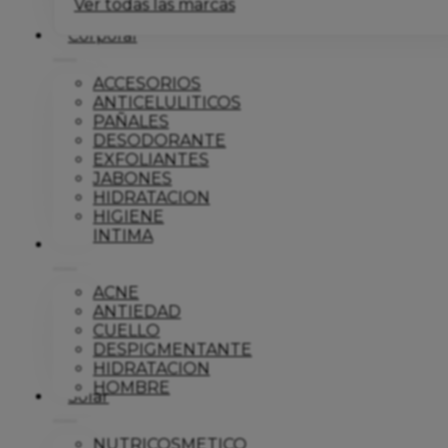
Ver todas las marcas
Corporal
ACCESORIOS
ANTICELULITICOS
PAÑALES
DESODORANTE
EXFOLIANTES
JABONES
HIDRATACION
HIGIENE
INTIMA
Dermo
ACNE
ANTIEDAD
CUELLO
DESPIGMENTANTE
HIDRATACION
HOMBRE
Solar
NUTRICOSMETICO