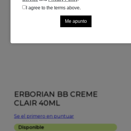
ERBORIAN BB CREME
CLAIR 40ML
Se el primero en puntuar
Disponible