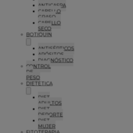
ANTICASPA
CABELLO
GRASO
CABELLO
SECO
BOTIQUIN
ANTISÉPTICOS
APÓSITOS
DIAGNÓSTICO
CONTROL
DE
PESO
DIETETICA
DIET
ADULTOS
DIET
DEPORTE
DIET
MUJER
FITOTERAPIA