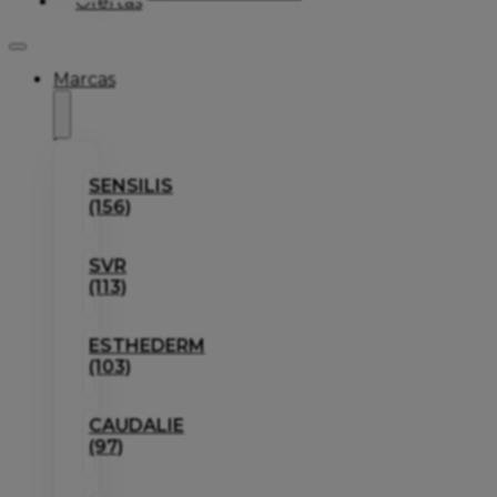
Ofertas
Marcas
SENSILIS
(156)
SVR
(113)
ESTHEDERM
(103)
CAUDALIE
(97)