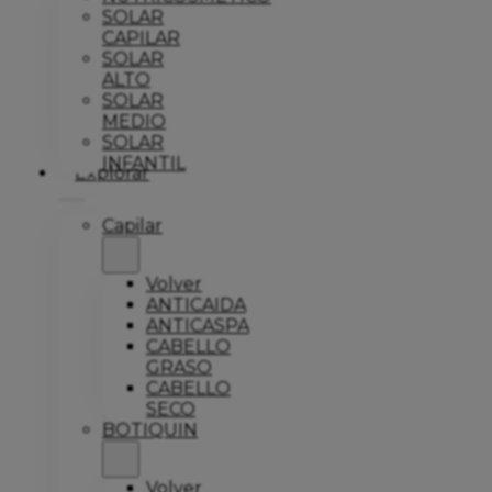
SOLAR
CAPILAR
SOLAR
ALTO
SOLAR
MEDIO
SOLAR
INFANTIL
Explorar
Capilar
Volver
ANTICAIDA
ANTICASPA
CABELLO
GRASO
CABELLO
SECO
BOTIQUIN
Volver