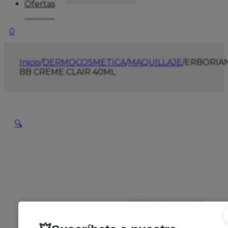
Ofertas
0
Inicio
/
DERMOCOSMETICA
/
MAQUILLAJE
/
ERBORIA
BB CREME CLAIR 40ML
🔍