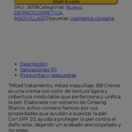
Añadir al carrito
CREME
SKU:
36118
Categorías:
Nuevo
,
CLAIR
DERMOCOSMETICA
,
40ML
MAQUILLAJE
Etiquetas:
cosmetica coreana
cantidad
Descripción
Valoraciones (0)
Preguntas y respuestas
“Mitad tratamiento, mitad maquillaje, BB Crème
es una crema con color de textura ligera y
cobertura modulable que perfecciona y unifica
la piel. Elaborada con estracto de Ginseng
Blanco, activo coreano famoso por sus
propiedades que ayudan a suavizar la piel.
Con SPF 20, ayuda a proteger la piel contra el
daño solar, dejando un acabado aterciopelado y
no graso.