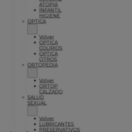
ATOPIA
INFANTIL
HIGIENE
OPTICA
Volver
OPTICA
COLIRIOS
OPTICA
OTROS
ORTOPEDIA
Volver
ORTOP
CALZADO
SALUD
SEXUAL
Volver
LUBRICANTES
PRESERVATIVOS