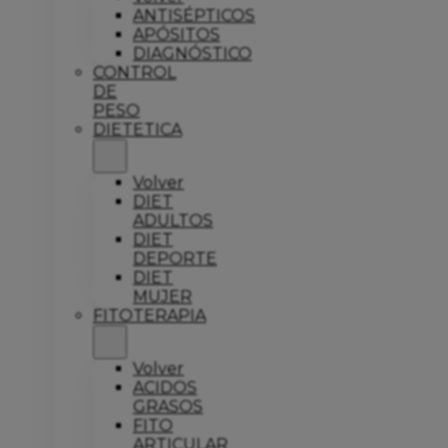
ANTISÉPTICOS
APÓSITOS
DIAGNÓSTICO
CONTROL
DE
PESO
DIETETICA
Volver
DIET
ADULTOS
DIET
DEPORTE
DIET
MUJER
FITOTERAPIA
Volver
ACIDOS
GRASOS
FITO
ARTICULAR