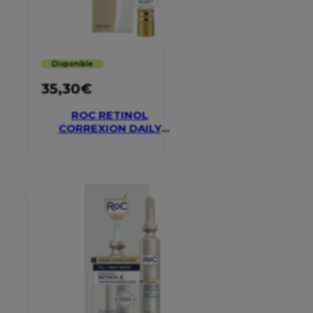
Disponible
35,30
€
ROC RETINOL
CORREXION DAILY
MOISTURISER SPF 30