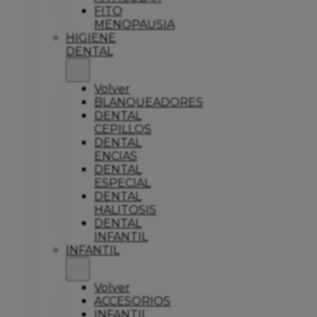
FITO
MENOPAUSIA
HIGIENE
DENTAL
Volver
BLANQUEADORES
DENTAL
CEPILLOS
DENTAL
ENCIAS
DENTAL
ESPECIAL
DENTAL
HALITOSIS
DENTAL
INFANTIL
INFANTIL
Volver
ACCESORIOS
INFANTIL