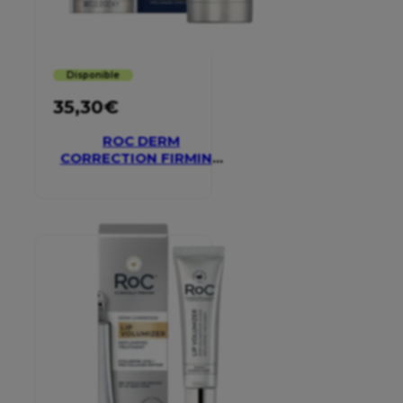
Disponible
35,30
€
ROC DERM
CORRECTION FIRMING
SERUM STICK