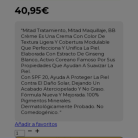
40,95
€
“Mitad Tratamiento, Mitad Maquillaje, BB
Crème Es Una Crema Con Color De
Textura Ligera Y Cobertura Modulable
Que Perfecciona Y Unifica La Piel.
Elaborada Con Estracto De Ginseng
Blanco, Activo Coreano Famoso Por Sus
Propiedades Que Ayudan A Suavizar La
Piel.
Con SPF 20, Ayuda A Proteger La Piel
Contra El Daño Solar, Dejando Un
Acabado Aterciopelado Y No Graso.
Fórmula Nueva Y Mejorada. 100%
Pigmentos Minerales.
Dermatológicamente Probado. No
Comedogénico. “
Añadir a favoritos
ERBORIAN
BB