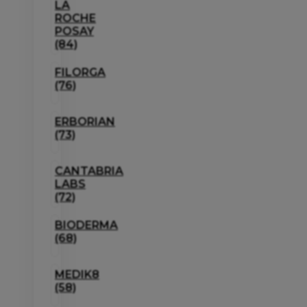
LA
ROCHE
POSAY
(84)
FILORGA
(76)
ERBORIAN
(73)
CANTABRIA
LABS
(72)
BIODERMA
(68)
MEDIK8
(58)