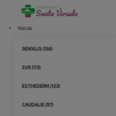
Marcas
SENSILIS (156)
SVR (113)
ESTHEDERM (103)
CAUDALIE (97)