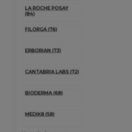
LA ROCHE POSAY
(84)
FILORGA (76)
ERBORIAN (73)
CANTABRIA LABS (72)
BIODERMA (68)
MEDIK8 (58)