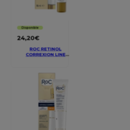
Disponible
24,20
€
ROC RETINOL
CORREXION LINE
SMOOTHING EYE
CREAM