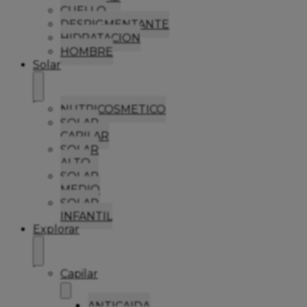
CUELLO
DESPIGMENTANTE
HIDRATACION
HOMBRE
Solar
NUTRICOSMETICO
SOLAR
CAPILAR
SOLAR
ALTO
SOLAR
MEDIO
SOLAR
INFANTIL
Explorar
Capilar
ANTICAIDA