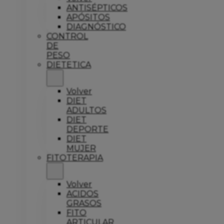
ANTISÉPTICOS
APÓSITOS
DIAGNÓSTICO
CONTROL
DE
PESO
DIETETICA
Volver
DIET
ADULTOS
DIET
DEPORTE
DIET
MUJER
FITOTERAPIA
Volver
ACIDOS
GRASOS
FITO
ARTICULAR