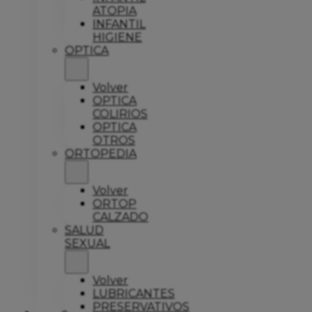
ATOPIA
INFANTIL
HIGIENE
OPTICA
Volver
OPTICA
COLIRIOS
OPTICA
OTROS
ORTOPEDIA
Volver
ORTOP
CALZADO
SALUD
SEXUAL
Volver
LUBRICANTES
PRESERVATIVOS