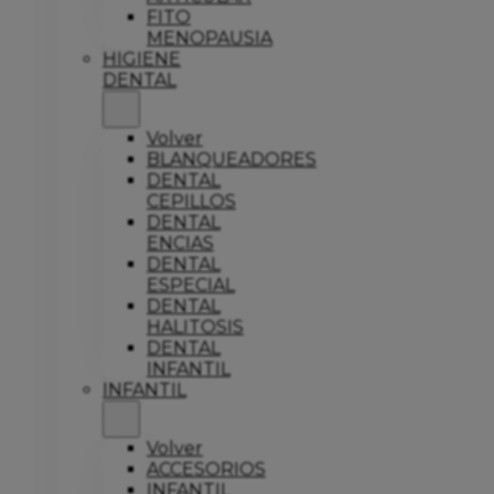
FITO
MENOPAUSIA
HIGIENE
DENTAL
Volver
BLANQUEADORES
DENTAL
CEPILLOS
DENTAL
ENCIAS
DENTAL
ESPECIAL
DENTAL
HALITOSIS
DENTAL
INFANTIL
INFANTIL
Volver
ACCESORIOS
INFANTIL