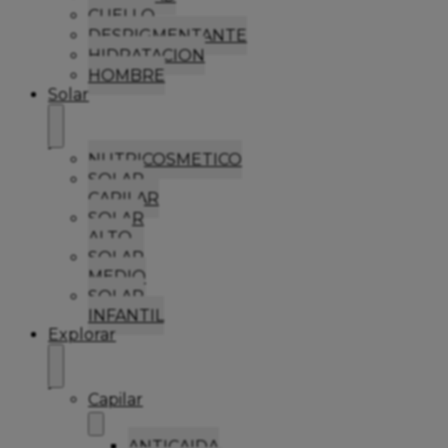
CUELLO
DESPIGMENTANTE
HIDRATACION
HOMBRE
Solar
NUTRICOSMETICO
SOLAR
CAPILAR
SOLAR
ALTO
SOLAR
MEDIO
SOLAR
INFANTIL
Explorar
Capilar
ANTICAIDA