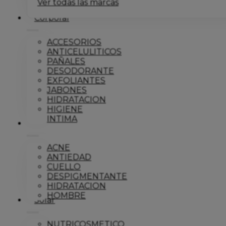
Ver todas las marcas
Corporal
ACCESORIOS
ANTICELULITICOS
PAÑALES
DESODORANTE
EXFOLIANTES
JABONES
HIDRATACION
HIGIENE
INTIMA
Dermo
ACNE
ANTIEDAD
CUELLO
DESPIGMENTANTE
HIDRATACION
HOMBRE
Solar
NUTRICOSMETICO