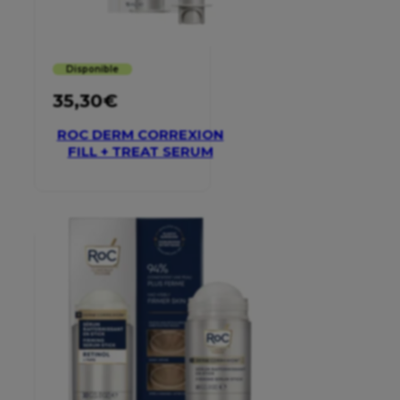
Disponible
35,30
€
ROC DERM CORREXION
FILL + TREAT SERUM