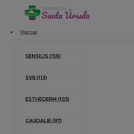
Marcas
SENSILIS (156)
SVR (113)
ESTHEDERM (103)
CAUDALIE (97)