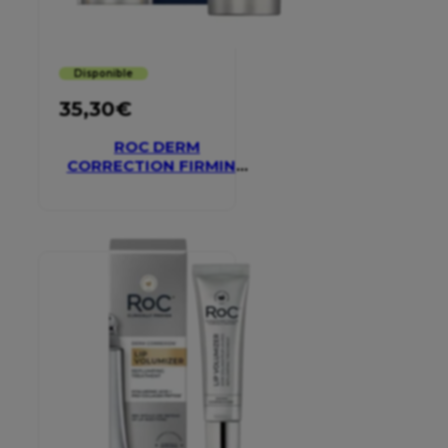
Disponible
35,30
€
ROC DERM
CORRECTION FIRMING
SERUM STICK