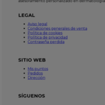
asesoramiento personalizado en dermatología
LEGAL
Aviso legal
Condiciones generales de venta
Política de cookies
Política de privacidad
Contraseña perdida
SITIO WEB
Mis puntos
Pedidos
Dirección
SÍGUENOS