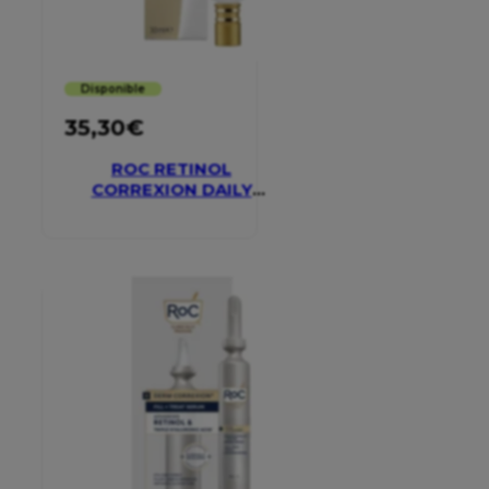
Disponible
35,30
€
ROC RETINOL
CORREXION DAILY
MOISTURISER SPF 30