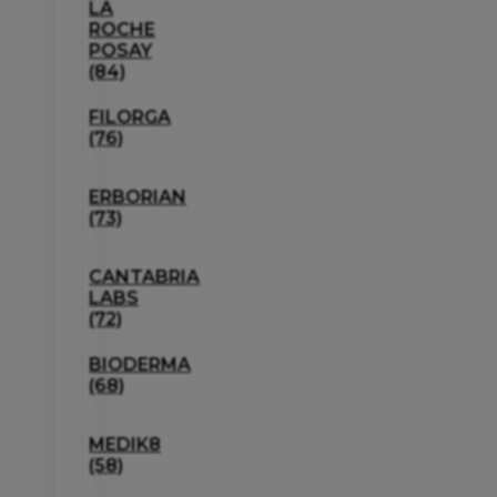
LA
ROCHE
POSAY
(84)
FILORGA
(76)
ERBORIAN
(73)
CANTABRIA
LABS
(72)
BIODERMA
(68)
MEDIK8
(58)