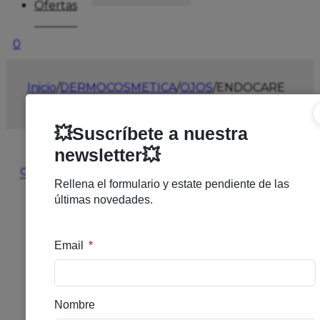
Ofertas
0
Inicio
/
DERMOCOSMETICA
/
OJOS
/
ENDOCARE
CELLAGE C/OJOS ANTIARRUGAS
🔍