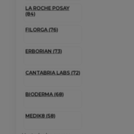
LA ROCHE POSAY
(84)
FILORGA (76)
ERBORIAN (73)
CANTABRIA LABS (72)
BIODERMA (68)
MEDIK8 (58)