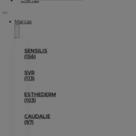
Ofertas
Marcas
SENSILIS
(156)
SVR
(113)
ESTHEDERM
(103)
CAUDALIE
(97)