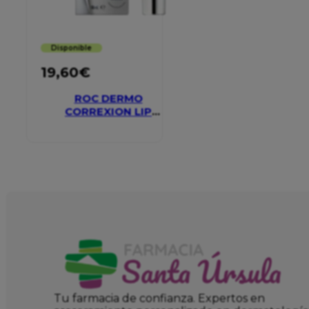
Disponible
19,60
€
ROC DERMO
CORREXION LIP
VOLUMIZER
Tu farmacia de confianza. Expertos en