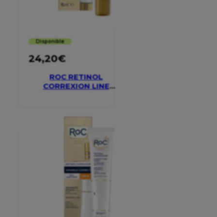
Disponible
24,20
€
ROC RETINOL
CORREXION LINE
SMOOTHING EYE
CREAM