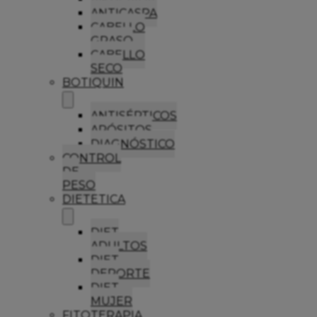
ANTICASPA
CABELLO
GRASO
CABELLO
SECO
BOTIQUIN
ANTISÉPTICOS
APÓSITOS
DIAGNÓSTICO
CONTROL
DE
PESO
DIETETICA
DIET
ADULTOS
DIET
DEPORTE
DIET
MUJER
FITOTERAPIA