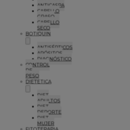
ANTICASPA
CABELLO
GRASO
CABELLO
SECO
BOTIQUIN
ANTISÉPTICOS
APÓSITOS
DIAGNÓSTICO
CONTROL
DE
PESO
DIETETICA
DIET
ADULTOS
DIET
DEPORTE
DIET
MUJER
FITOTERAPIA