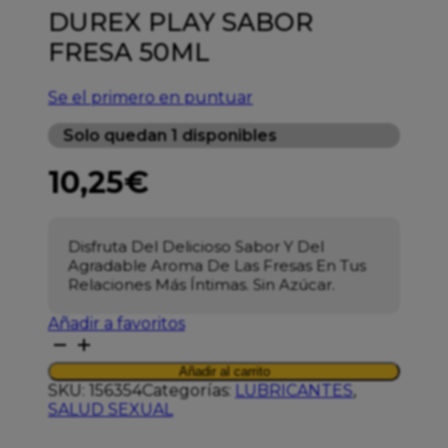
DUREX PLAY SABOR
FRESA 50ML
Se el primero en puntuar
Solo quedan 1 disponibles
10,25
€
Disfruta Del Delicioso Sabor Y Del
Agradable Aroma De Las Fresas En Tus
Relaciones Más Íntimas. Sin Azúcar.
Añadir a favoritos
DUREX
PLAY
Añadir al carrito
SABOR
SKU:
156354
Categorías:
LUBRICANTES
,
FRESA
SALUD SEXUAL
50ML
cantidad