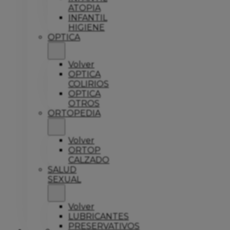
ATOPIA
INFANTIL
HIGIENE
OPTICA
Volver
OPTICA
COLIRIOS
OPTICA
OTROS
ORTOPEDIA
Volver
ORTOP
CALZADO
SALUD
SEXUAL
Volver
LUBRICANTES
PRESERVATIVOS