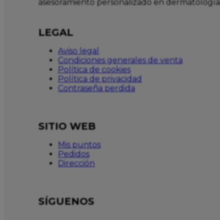
asesoramiento personalizado en dermatología
LEGAL
Aviso legal
Condiciones generales de venta
Política de cookies
Política de privacidad
Contraseña perdida
SITIO WEB
Mis puntos
Pedidos
Dirección
SÍGUENOS