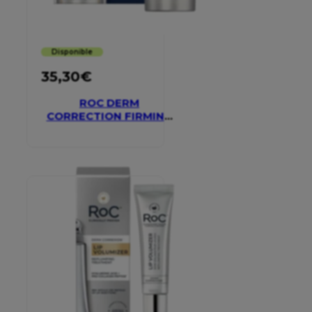
Disponible
35,30
€
ROC DERM
CORRECTION FIRMING
SERUM STICK