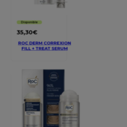
Disponible
35,30
€
ROC DERM CORREXION
FILL + TREAT SERUM