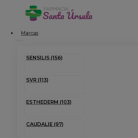
Marcas
SENSILIS (156)
SVR (113)
ESTHEDERM (103)
CAUDALIE (97)