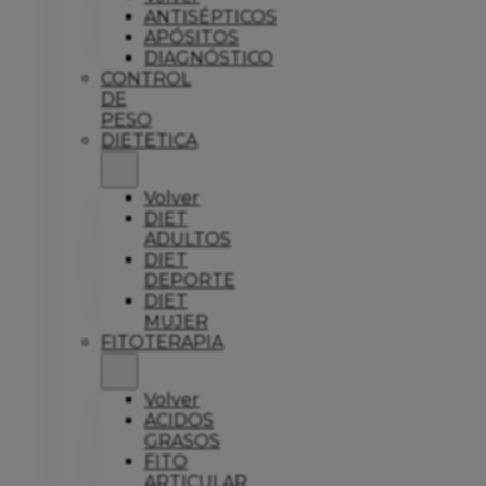
ANTISÉPTICOS
APÓSITOS
DIAGNÓSTICO
CONTROL
DE
PESO
DIETETICA
Volver
DIET
ADULTOS
DIET
DEPORTE
DIET
MUJER
FITOTERAPIA
Volver
ACIDOS
GRASOS
FITO
ARTICULAR