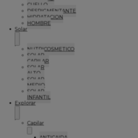
CUELLO
DESPIGMENTANTE
HIDRATACION
HOMBRE
Solar
NUTRICOSMETICO
SOLAR
CAPILAR
SOLAR
ALTO
SOLAR
MEDIO
SOLAR
INFANTIL
Explorar
Capilar
ANTICAIDA