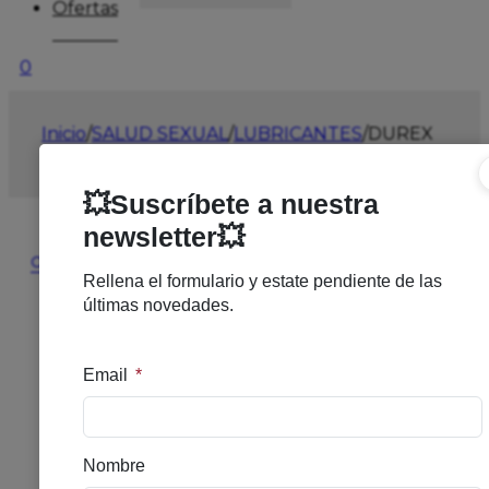
Ofertas
0
Inicio
/
SALUD SEXUAL
/
LUBRICANTES
/
DUREX
PLAY SABOR FRESA 50ML
🔍