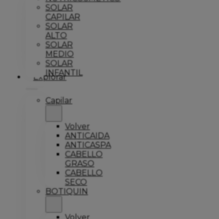
SOLAR
CAPILAR
SOLAR
ALTO
SOLAR
MEDIO
SOLAR
INFANTIL
Explorar
Capilar
Volver
ANTICAIDA
ANTICASPA
CABELLO
GRASO
CABELLO
SECO
BOTIQUIN
Volver