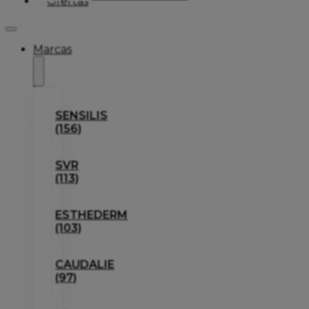
Ofertas
Marcas
SENSILIS
(156)
SVR
(113)
ESTHEDERM
(103)
CAUDALIE
(97)