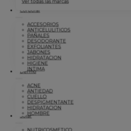
Ver todas las marcas
Corporal
ACCESORIOS
ANTICELULITICOS
PAÑALES
DESODORANTE
EXFOLIANTES
JABONES
HIDRATACION
HIGIENE
INTIMA
Dermo
ACNE
ANTIEDAD
CUELLO
DESPIGMENTANTE
HIDRATACION
HOMBRE
Solar
NUTRICOSMETICO