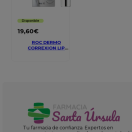
Disponible
19,60
€
ROC DERMO
CORREXION LIP
VOLUMIZER
Tu farmacia de confianza. Expertos en