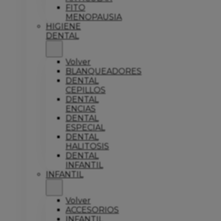
FITO
MENOPAUSIA
HIGIENE
DENTAL
Volver
BLANQUEADORES
DENTAL
CEPILLOS
DENTAL
ENCIAS
DENTAL
ESPECIAL
DENTAL
HALITOSIS
DENTAL
INFANTIL
INFANTIL
Volver
ACCESORIOS
INFANTIL