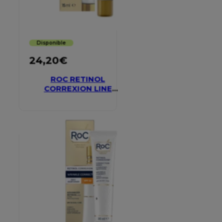
Disponible
24,20
€
ROC RETINOL
CORREXION LINE
SMOOTHING EYE
CREAM