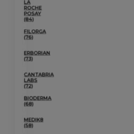
LA
ROCHE
POSAY
(84)
FILORGA
(76)
ERBORIAN
(73)
CANTABRIA
LABS
(72)
BIODERMA
(68)
MEDIK8
(58)