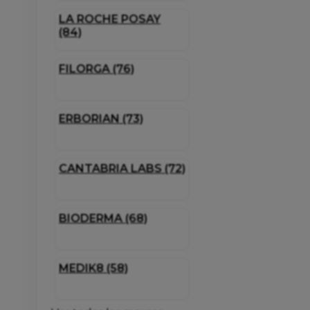
LA ROCHE POSAY
(84)
FILORGA (76)
ERBORIAN (73)
CANTABRIA LABS (72)
BIODERMA (68)
MEDIK8 (58)