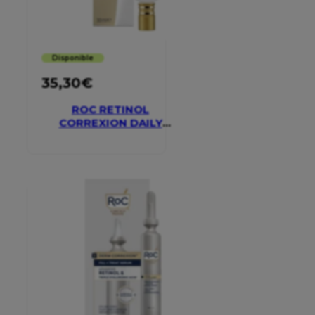
Disponible
35,30
€
ROC RETINOL
CORREXION DAILY
MOISTURISER SPF 30