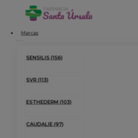
Marcas
SENSILIS (156)
SVR (113)
ESTHEDERM (103)
CAUDALIE (97)