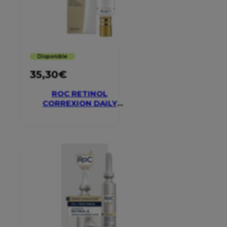
Disponible
35,30
€
ROC RETINOL
CORREXION DAILY
MOISTURISER SPF 30