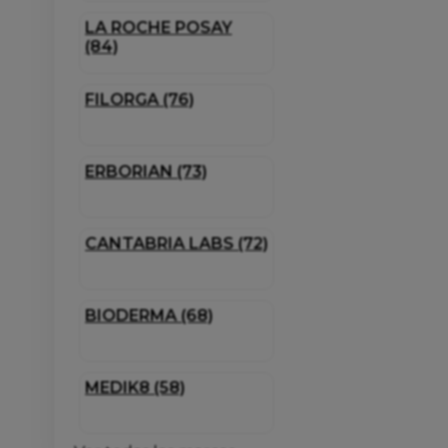
LA ROCHE POSAY
(84)
FILORGA (76)
ERBORIAN (73)
CANTABRIA LABS (72)
BIODERMA (68)
MEDIK8 (58)