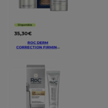
Disponible
35,30
€
ROC DERM
CORRECTION FIRMING
SERUM STICK