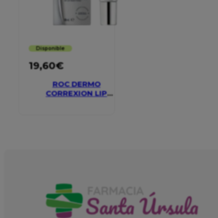
Disponible
19,60
€
ROC DERMO
CORREXION LIP
VOLUMIZER