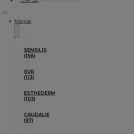
Ofertas
Marcas
SENSILIS
(156)
SVR
(113)
ESTHEDERM
(103)
CAUDALIE
(97)