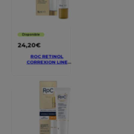
Disponible
24,20
€
ROC RETINOL
CORREXION LINE
SMOOTHING EYE
CREAM