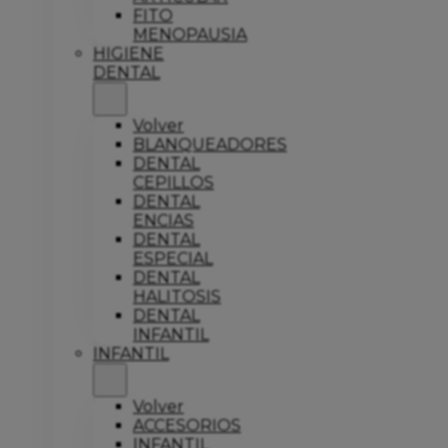
FITO
MENOPAUSIA
HIGIENE
DENTAL
Volver
BLANQUEADORES
DENTAL
CEPILLOS
DENTAL
ENCIAS
DENTAL
ESPECIAL
DENTAL
HALITOSIS
DENTAL
INFANTIL
INFANTIL
Volver
ACCESORIOS
INFANTIL