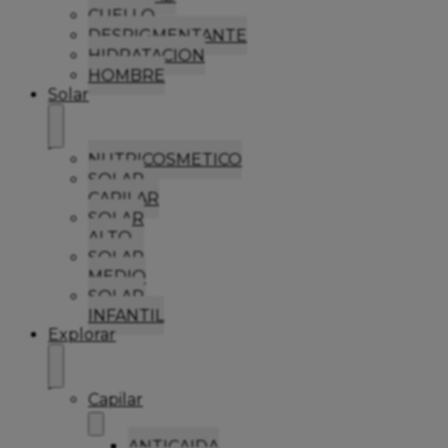
CUELLO
DESPIGMENTANTE
HIDRATACION
HOMBRE
Solar
NUTRICOSMETICO
SOLAR
CAPILAR
SOLAR
ALTO
SOLAR
MEDIO
SOLAR
INFANTIL
Explorar
Capilar
ANTICAIDA