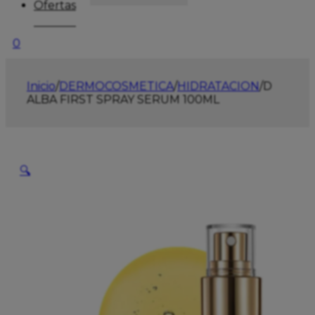
Ofertas
0
Inicio
/
DERMOCOSMETICA
/
HIDRATACION
/
D
ALBA FIRST SPRAY SERUM 100ML
🔍