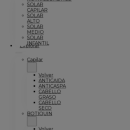
SOLAR
CAPILAR
SOLAR
ALTO
SOLAR
MEDIO
SOLAR
INFANTIL
Explorar
Capilar
Volver
ANTICAIDA
ANTICASPA
CABELLO
GRASO
CABELLO
SECO
BOTIQUIN
Volver