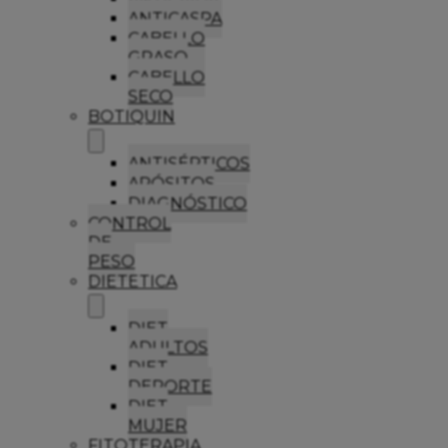
ANTICASPA
CABELLO
GRASO
CABELLO
SECO
BOTIQUIN
ANTISÉPTICOS
APÓSITOS
DIAGNÓSTICO
CONTROL
DE
PESO
DIETETICA
DIET
ADULTOS
DIET
DEPORTE
DIET
MUJER
FITOTERAPIA