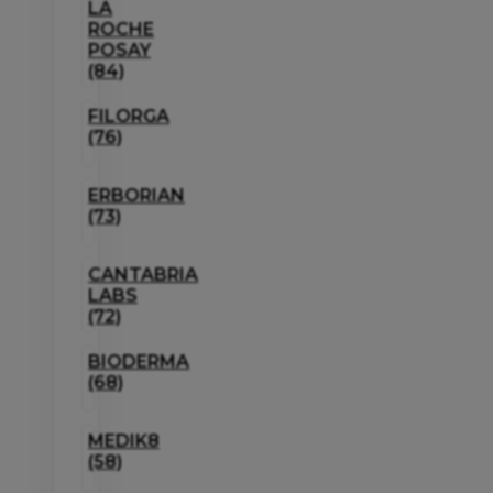
LA
ROCHE
POSAY
(84)
FILORGA
(76)
ERBORIAN
(73)
CANTABRIA
LABS
(72)
BIODERMA
(68)
MEDIK8
(58)