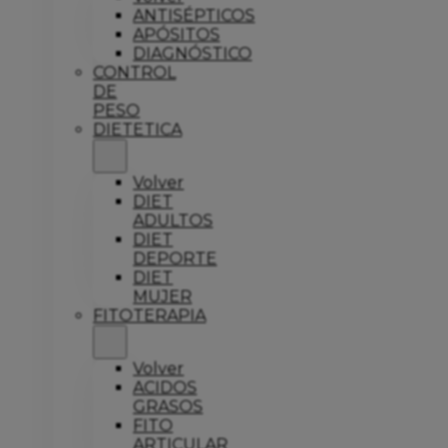
ANTISÉPTICOS
APÓSITOS
DIAGNÓSTICO
CONTROL
DE
PESO
DIETETICA
Volver
DIET
ADULTOS
DIET
DEPORTE
DIET
MUJER
FITOTERAPIA
Volver
ACIDOS
GRASOS
FITO
ARTICULAR