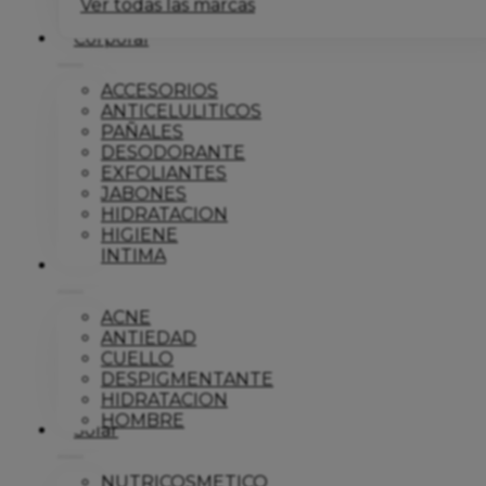
Ver todas las marcas
Corporal
ACCESORIOS
ANTICELULITICOS
PAÑALES
DESODORANTE
EXFOLIANTES
JABONES
HIDRATACION
HIGIENE
INTIMA
Dermo
ACNE
ANTIEDAD
CUELLO
DESPIGMENTANTE
HIDRATACION
HOMBRE
Solar
NUTRICOSMETICO