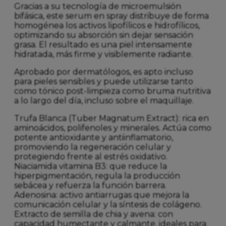
Gracias a su tecnología de microemulsión
bifásica, este serum en spray distribuye de forma
homogénea los activos lipofílicos e hidrofílicos,
optimizando su absorción sin dejar sensación
grasa. El resultado es una piel intensamente
hidratada, más firme y visiblemente radiante.
Aprobado por dermatólogos, es apto incluso
para pieles sensibles y puede utilizarse tanto
como tónico post-limpieza como bruma nutritiva
a lo largo del día, incluso sobre el maquillaje.
Trufa Blanca (Tuber Magnatum Extract): rica en
aminoácidos, polifenoles y minerales. Actúa como
potente antioxidante y antiinflamatorio,
promoviendo la regeneración celular y
protegiendo frente al estrés oxidativo.
Niaciamida vitamina B3: que reduce la
hiperpigmentación, regula la producción
sebácea y refuerza la función barrera.
Adenosina: activo antiarrugas que mejora la
comunicación celular y la síntesis de colágeno.
Extracto de semilla de chia y avena: con
capacidad humectante y calmante, ideales para