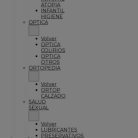
ATOPIA
INFANTIL
HIGIENE
OPTICA
Volver
OPTICA
COLIRIOS
OPTICA
OTROS
ORTOPEDIA
Volver
ORTOP
CALZADO
SALUD
SEXUAL
Volver
LUBRICANTES
PRESERVATIVOS