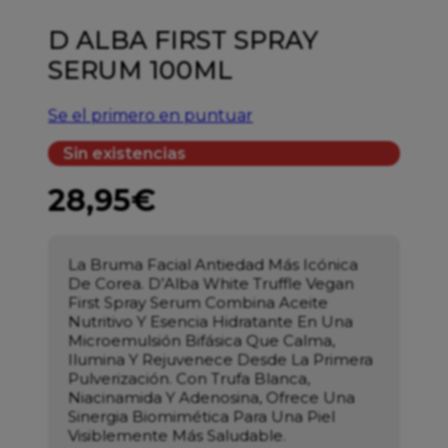
D ALBA FIRST SPRAY
SERUM 100ML
Se el primero en puntuar
Sin existencias
28,95
€
La Bruma Facial Antiedad Más Icónica
De Corea. D’Alba White Truffle Vegan
First Spray Serum Combina Aceite
Nutritivo Y Esencia Hidratante En Una
Microemulsión Bifásica Que Calma,
Ilumina Y Rejuvenece Desde La Primera
Pulverización. Con Trufa Blanca,
Niacinamida Y Adenosina, Ofrece Una
Sinergia Biomimética Para Una Piel
Visiblemente Más Saludable.