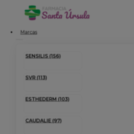
Marcas
SENSILIS (156)
SVR (113)
ESTHEDERM (103)
CAUDALIE (97)