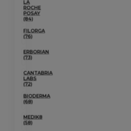
LA
ROCHE
POSAY
(84)
FILORGA
(76)
ERBORIAN
(73)
CANTABRIA
LABS
(72)
BIODERMA
(68)
MEDIK8
(58)