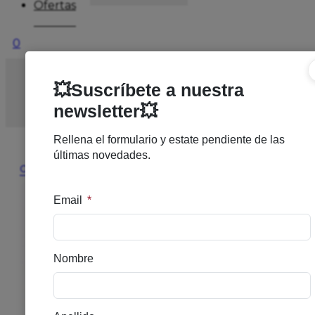
Ofertas
0
Inicio
/
CORPORAL
/
HIGIENE INTIMA
/
CUMLAUDE
PACK RUTINA MUCOSAS SENSIBLES
🔍