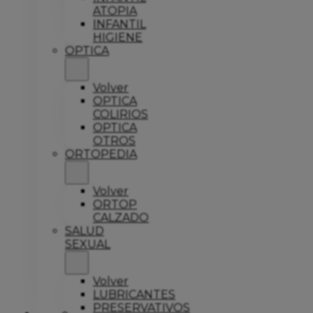
ATOPIA
INFANTIL
HIGIENE
OPTICA
Volver
OPTICA
COLIRIOS
OPTICA
OTROS
ORTOPEDIA
Volver
ORTOP
CALZADO
SALUD
SEXUAL
Volver
LUBRICANTES
PRESERVATIVOS