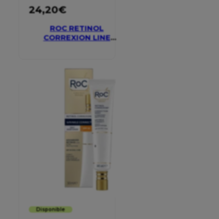
24,20
€
ROC RETINOL
CORREXION LINE
SMOOTHING EYE
CREAM
Disponible