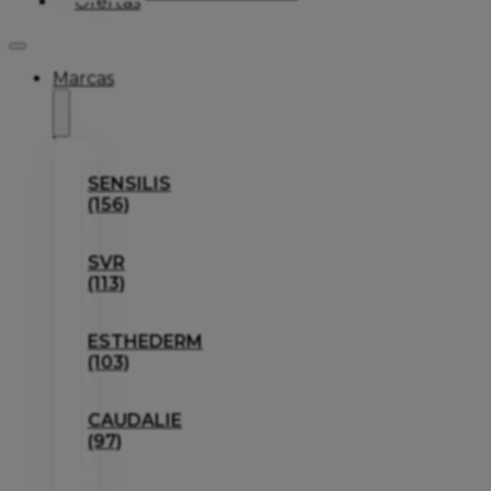
Ofertas
Marcas
SENSILIS
(156)
SVR
(113)
ESTHEDERM
(103)
CAUDALIE
(97)