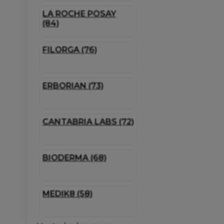
LA ROCHE POSAY
(84)
FILORGA (76)
ERBORIAN (73)
CANTABRIA LABS (72)
BIODERMA (68)
MEDIK8 (58)