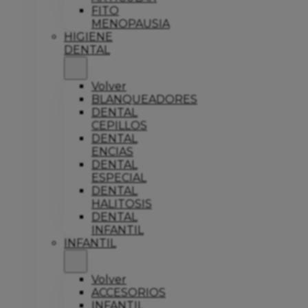
FITO
MENOPAUSIA
HIGIENE
DENTAL
Volver
BLANQUEADORES
DENTAL
CEPILLOS
DENTAL
ENCIAS
DENTAL
ESPECIAL
DENTAL
HALITOSIS
DENTAL
INFANTIL
INFANTIL
Volver
ACCESORIOS
INFANTIL