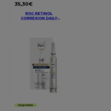
35,30
€
ROC RETINOL
CORREXION DAILY
MOISTURISER SPF 30
Disponible