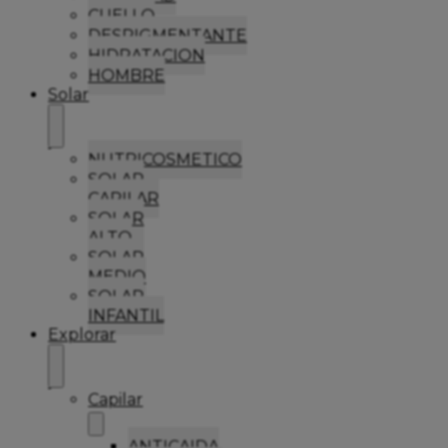
CUELLO
DESPIGMENTANTE
HIDRATACION
HOMBRE
Solar
NUTRICOSMETICO
SOLAR
CAPILAR
SOLAR
ALTO
SOLAR
MEDIO
SOLAR
INFANTIL
Explorar
Capilar
ANTICAIDA