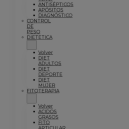
ANTISÉPTICOS
APÓSITOS
DIAGNÓSTICO
CONTROL
DE
PESO
DIETETICA
Volver
DIET
ADULTOS
DIET
DEPORTE
DIET
MUJER
FITOTERAPIA
Volver
ACIDOS
GRASOS
FITO
ARTICULAR