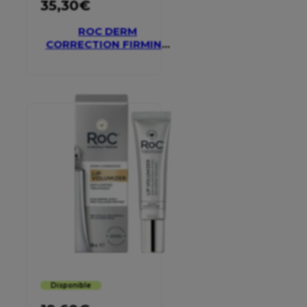
35,30
€
ROC DERM
CORRECTION FIRMING
SERUM STICK
Disponible