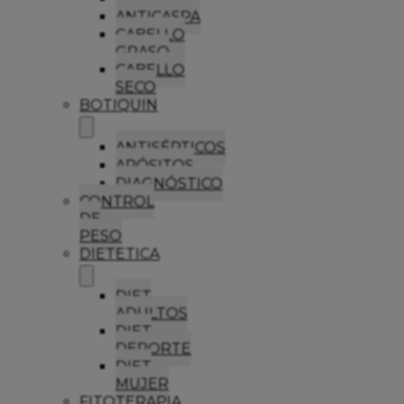
ANTICASPA
CABELLO
GRASO
CABELLO
SECO
BOTIQUIN
ANTISÉPTICOS
APÓSITOS
DIAGNÓSTICO
CONTROL
DE
PESO
DIETETICA
DIET
ADULTOS
DIET
DEPORTE
DIET
MUJER
FITOTERAPIA