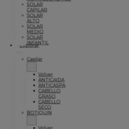
SOLAR
CAPILAR
SOLAR
ALTO
SOLAR
MEDIO
SOLAR
INFANTIL
Explorar
Capilar
Volver
ANTICAIDA
ANTICASPA
CABELLO
GRASO
CABELLO
SECO
BOTIQUIN
Volver