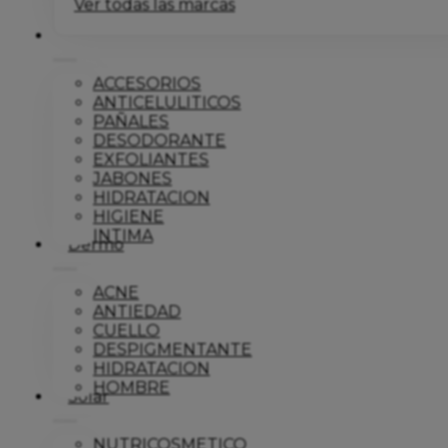
Ver todas las marcas
Corporal
ACCESORIOS
ANTICELULITICOS
PAÑALES
DESODORANTE
EXFOLIANTES
JABONES
HIDRATACION
HIGIENE
INTIMA
Dermo
ACNE
ANTIEDAD
CUELLO
DESPIGMENTANTE
HIDRATACION
HOMBRE
Solar
NUTRICOSMETICO