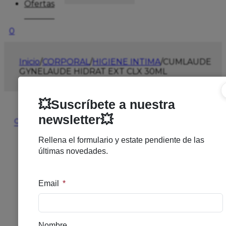
Ofertas
0
Inicio
/
CORPORAL
/
HIGIENE INTIMA
/
CUMLAUDE
GYNELAUDE HIDRAT EXT CLX 30ML
🔍