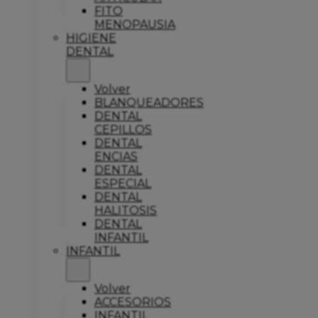
FITO
MENOPAUSIA
HIGIENE
DENTAL
Volver
BLANQUEADORES
DENTAL
CEPILLOS
DENTAL
ENCIAS
DENTAL
ESPECIAL
DENTAL
HALITOSIS
DENTAL
INFANTIL
INFANTIL
Volver
ACCESORIOS
INFANTIL