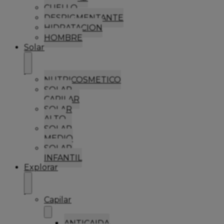
CUELLO
DESPIGMENTANTE
HIDRATACION
HOMBRE
Solar
NUTRICOSMETICO
SOLAR
CAPILAR
SOLAR
ALTO
SOLAR
MEDIO
SOLAR
INFANTIL
Explorar
Capilar
ANTICAIDA