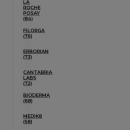
LA
ROCHE
POSAY
(84)
FILORGA
(76)
ERBORIAN
(73)
CANTABRIA
LABS
(72)
BIODERMA
(68)
MEDIK8
(58)