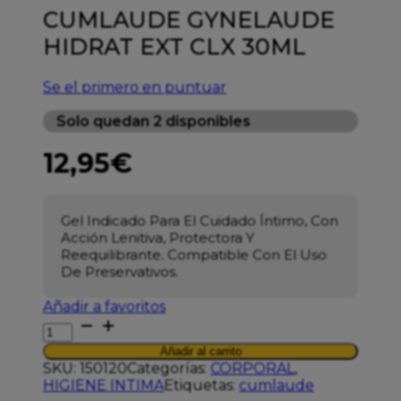
CUMLAUDE GYNELAUDE
HIDRAT EXT CLX 30ML
Se el primero en puntuar
Solo quedan 2 disponibles
12,95
€
Gel Indicado Para El Cuidado Íntimo, Con
Acción Lenitiva, Protectora Y
Reequilibrante. Compatible Con El Uso
De Preservativos.
Añadir a favoritos
CUMLAUDE
GYNELAUDE
Añadir al carrito
HIDRAT
SKU:
150120
Categorías:
CORPORAL
,
EXT
HIGIENE INTIMA
Etiquetas:
cumlaude
CLX