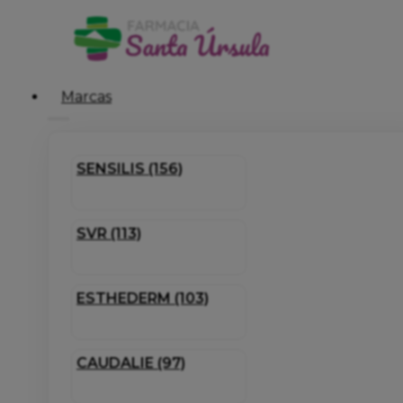
Marcas
SENSILIS (156)
SVR (113)
ESTHEDERM (103)
CAUDALIE (97)