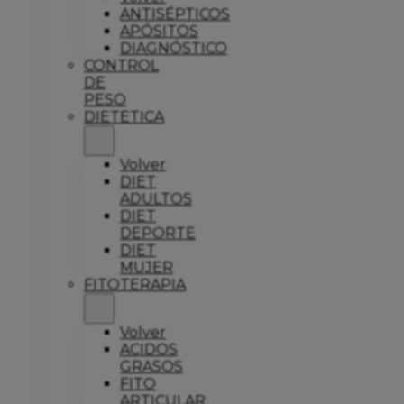
ANTISÉPTICOS
APÓSITOS
DIAGNÓSTICO
CONTROL
DE
PESO
DIETETICA
Volver
DIET
ADULTOS
DIET
DEPORTE
DIET
MUJER
FITOTERAPIA
Volver
ACIDOS
GRASOS
FITO
ARTICULAR