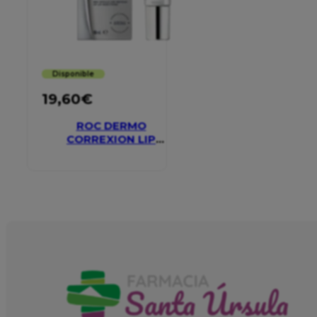
Disponible
19,60
€
ROC DERMO
CORREXION LIP
VOLUMIZER