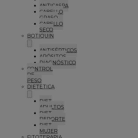
ANTICASPA
CABELLO
GRASO
CABELLO
SECO
BOTIQUIN
ANTISÉPTICOS
APÓSITOS
DIAGNÓSTICO
CONTROL
DE
PESO
DIETETICA
DIET
ADULTOS
DIET
DEPORTE
DIET
MUJER
FITOTERAPIA