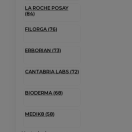
LA ROCHE POSAY
(84)
FILORGA (76)
ERBORIAN (73)
CANTABRIA LABS (72)
BIODERMA (68)
MEDIK8 (58)