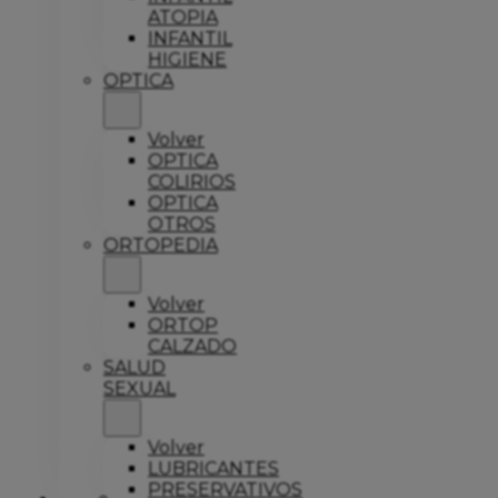
ATOPIA
INFANTIL
HIGIENE
OPTICA
Volver
OPTICA
COLIRIOS
OPTICA
OTROS
ORTOPEDIA
Volver
ORTOP
CALZADO
SALUD
SEXUAL
Volver
LUBRICANTES
PRESERVATIVOS