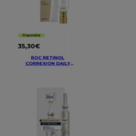
Disponible
35,30
€
ROC RETINOL
CORREXION DAILY
MOISTURISER SPF 30