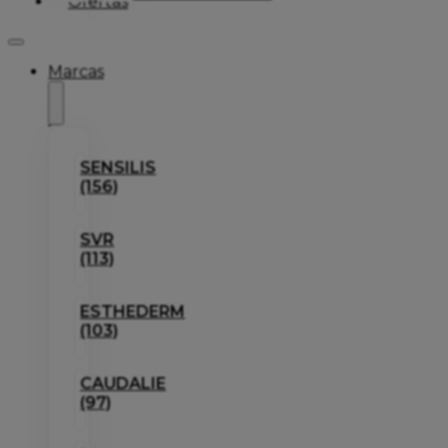
Ofertas
Marcas
SENSILIS
(156)
SVR
(113)
ESTHEDERM
(103)
CAUDALIE
(97)