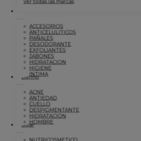
Ver todas las marcas
Corporal
ACCESORIOS
ANTICELULITICOS
PAÑALES
DESODORANTE
EXFOLIANTES
JABONES
HIDRATACION
HIGIENE
INTIMA
Dermo
ACNE
ANTIEDAD
CUELLO
DESPIGMENTANTE
HIDRATACION
HOMBRE
Solar
NUTRICOSMETICO