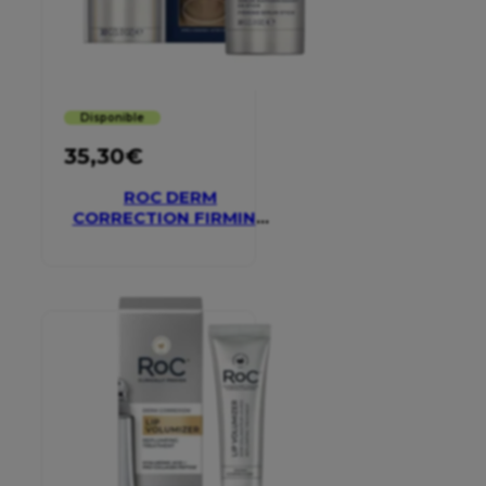
Disponible
35,30
€
ROC DERM
CORRECTION FIRMING
SERUM STICK