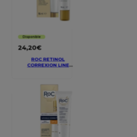
Disponible
24,20
€
ROC RETINOL
CORREXION LINE
SMOOTHING EYE
CREAM