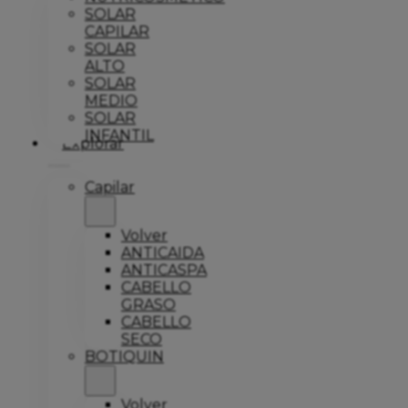
SOLAR
CAPILAR
SOLAR
ALTO
SOLAR
MEDIO
SOLAR
INFANTIL
Explorar
Capilar
Volver
ANTICAIDA
ANTICASPA
CABELLO
GRASO
CABELLO
SECO
BOTIQUIN
Volver