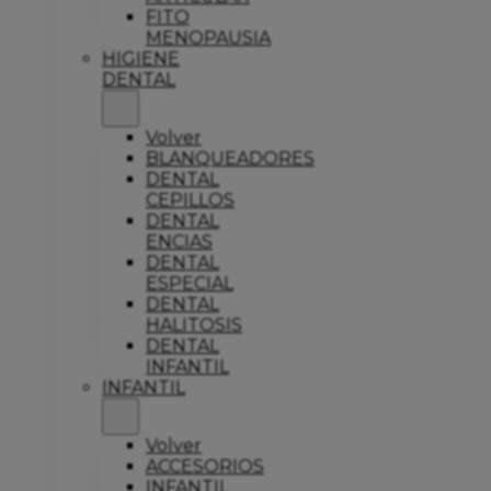
FITO
MENOPAUSIA
HIGIENE
DENTAL
Volver
BLANQUEADORES
DENTAL
CEPILLOS
DENTAL
ENCIAS
DENTAL
ESPECIAL
DENTAL
HALITOSIS
DENTAL
INFANTIL
INFANTIL
Volver
ACCESORIOS
INFANTIL