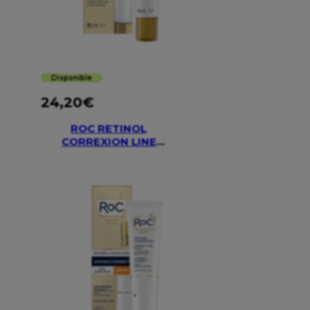
Disponible
24,20
€
ROC RETINOL
CORREXION LINE
SMOOTHING EYE
CREAM