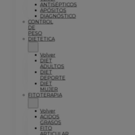
ANTISÉPTICOS
APÓSITOS
DIAGNÓSTICO
CONTROL
DE
PESO
DIETETICA
Volver
DIET
ADULTOS
DIET
DEPORTE
DIET
MUJER
FITOTERAPIA
Volver
ACIDOS
GRASOS
FITO
ARTICULAR