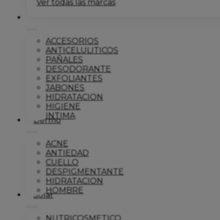
Ver todas las marcas
Corporal
ACCESORIOS
ANTICELULITICOS
PAÑALES
DESODORANTE
EXFOLIANTES
JABONES
HIDRATACION
HIGIENE
INTIMA
Dermo
ACNE
ANTIEDAD
CUELLO
DESPIGMENTANTE
HIDRATACION
HOMBRE
Solar
NUTRICOSMETICO