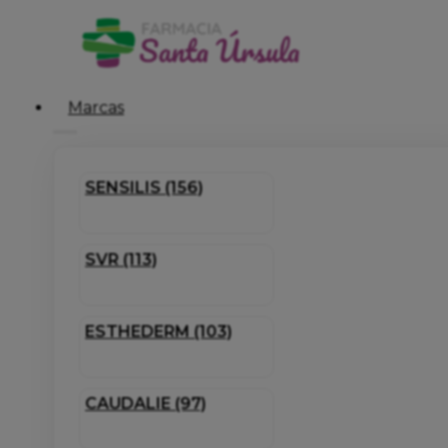
Marcas
SENSILIS (156)
SVR (113)
ESTHEDERM (103)
CAUDALIE (97)