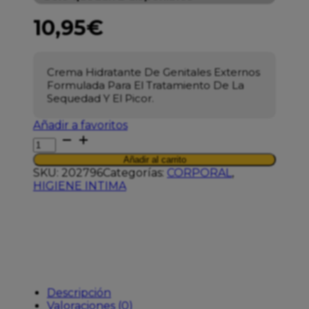
10,95
€
Crema Hidratante De Genitales Externos
Formulada Para El Tratamiento De La
Sequedad Y El Picor.
Añadir a favoritos
CUMLAUDE
GYNELAUDE
Añadir al carrito
CREMA
SKU:
202796
Categorías:
CORPORAL
,
HIDRAT
HIGIENE INTIMA
EXTERNO
cantidad
Descripción
Valoraciones (0)