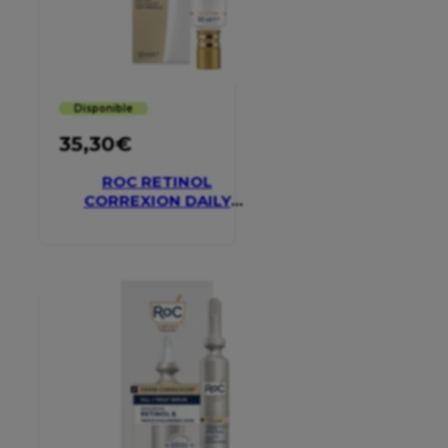
Disponible
35,30
€
ROC RETINOL
CORREXION DAILY
MOISTURISER SPF 30