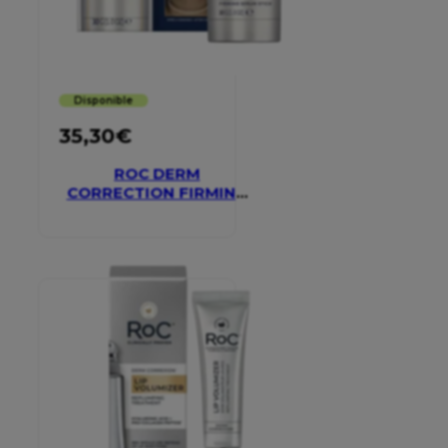
Disponible
35,30
€
ROC DERM
CORRECTION FIRMING
SERUM STICK