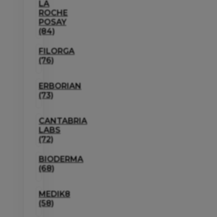
LA
ROCHE
POSAY
(84)
FILORGA
(76)
ERBORIAN
(73)
CANTABRIA
LABS
(72)
BIODERMA
(68)
MEDIK8
(58)