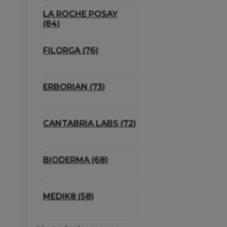
LA ROCHE POSAY
(84)
FILORGA (76)
ERBORIAN (73)
CANTABRIA LABS (72)
BIODERMA (68)
MEDIK8 (58)