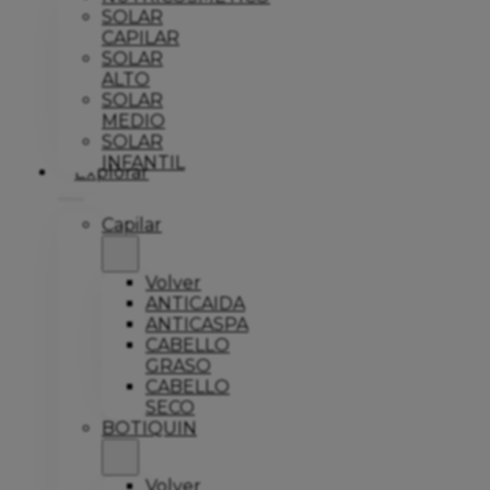
SOLAR
CAPILAR
SOLAR
ALTO
SOLAR
MEDIO
SOLAR
INFANTIL
Explorar
Capilar
Volver
ANTICAIDA
ANTICASPA
CABELLO
GRASO
CABELLO
SECO
BOTIQUIN
Volver