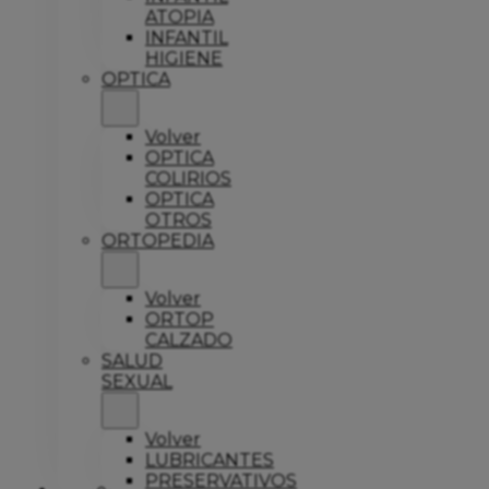
ATOPIA
INFANTIL
HIGIENE
OPTICA
Volver
OPTICA
COLIRIOS
OPTICA
OTROS
ORTOPEDIA
Volver
ORTOP
CALZADO
SALUD
SEXUAL
Volver
LUBRICANTES
PRESERVATIVOS