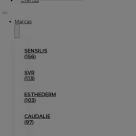
Ofertas
Marcas
SENSILIS
(156)
SVR
(113)
ESTHEDERM
(103)
CAUDALIE
(97)