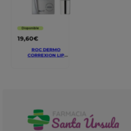
Disponible
19,60
€
ROC DERMO
CORREXION LIP
VOLUMIZER