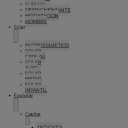
CUELLO
DESPIGMENTANTE
HIDRATACION
HOMBRE
Solar
NUTRICOSMETICO
SOLAR
CAPILAR
SOLAR
ALTO
SOLAR
MEDIO
SOLAR
INFANTIL
Explorar
Capilar
ANTICAIDA