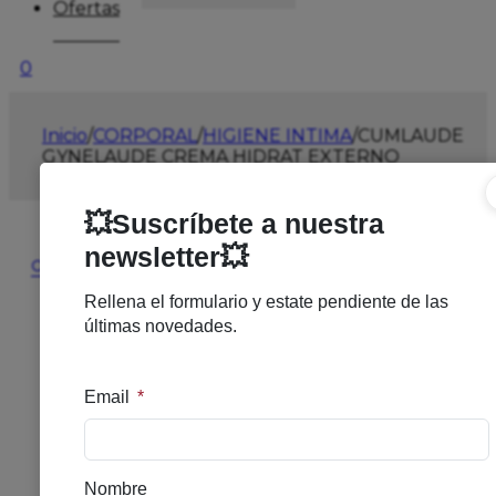
Ofertas
0
Inicio
/
CORPORAL
/
HIGIENE INTIMA
/
CUMLAUDE
GYNELAUDE CREMA HIDRAT EXTERNO
🔍