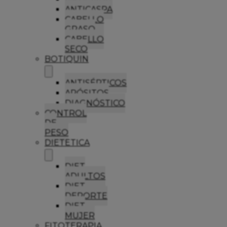
ANTICASPA
CABELLO
GRASO
CABELLO
SECO
BOTIQUIN
ANTISÉPTICOS
APÓSITOS
DIAGNÓSTICO
CONTROL
DE
PESO
DIETETICA
DIET
ADULTOS
DIET
DEPORTE
DIET
MUJER
FITOTERAPIA