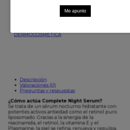
Sérum Para Uso Nocturno Hidratante,
Que Refina, Renueva Y Repulpa La Piel.
Envase De 30 Ml.
Añadir a favoritos
SKU:
202774
Categorías:
ANTIEDAD
,
DERMOCOSMETICA
Descripción
Valoraciones (0)
Preguntas y respuestas
¿Cómo actúa Complete Night Serum?
Se trata de un sérum nocturno hidratante con
potentes activos antiedad como el retinol puro
liposomado. Gracias a la sinergia de la
niacinamida, el retinol, la vitamina E y el
Plasmarine, la piel se refina, renueva y repulpa.