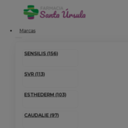
Marcas
SENSILIS (156)
SVR (113)
ESTHEDERM (103)
CAUDALIE (97)