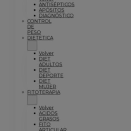
ANTISÉPTICOS
APÓSITOS
DIAGNÓSTICO
CONTROL
DE
PESO
DIETETICA
Volver
DIET
ADULTOS
DIET
DEPORTE
DIET
MUJER
FITOTERAPIA
Volver
ACIDOS
GRASOS
FITO
ARTICULAR