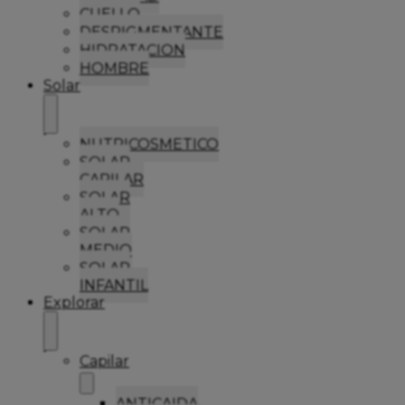
CUELLO
DESPIGMENTANTE
HIDRATACION
HOMBRE
Solar
NUTRICOSMETICO
SOLAR
CAPILAR
SOLAR
ALTO
SOLAR
MEDIO
SOLAR
INFANTIL
Explorar
Capilar
ANTICAIDA