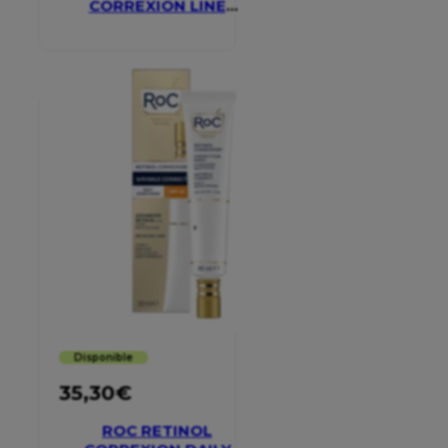
CORREXION LINE
SMOOTHING EYE
CREAM
Disponible
35,30
€
ROC RETINOL