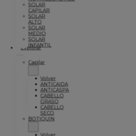
SOLAR
CAPILAR
SOLAR
ALTO
SOLAR
MEDIO
SOLAR
INFANTIL
Explorar
Capilar
Volver
ANTICAIDA
ANTICASPA
CABELLO
GRASO
CABELLO
SECO
BOTIQUIN
Volver