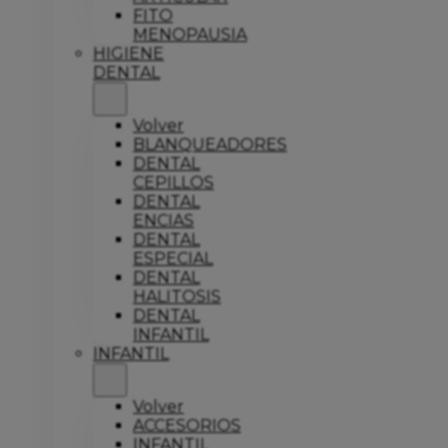
FITO
MENOPAUSIA
HIGIENE
DENTAL
Volver
BLANQUEADORES
DENTAL
CEPILLOS
DENTAL
ENCIAS
DENTAL
ESPECIAL
DENTAL
HALITOSIS
DENTAL
INFANTIL
INFANTIL
Volver
ACCESORIOS
INFANTIL