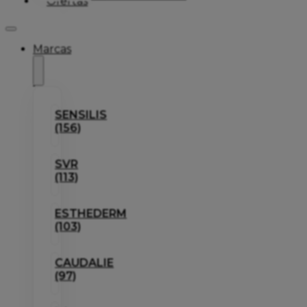
Ofertas
Marcas
SENSILIS
(156)
SVR
(113)
ESTHEDERM
(103)
CAUDALIE
(97)