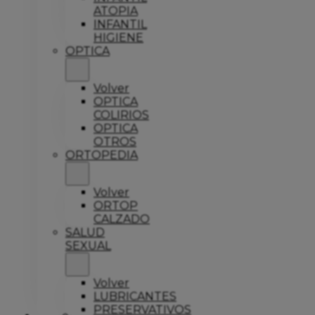
ATOPIA
INFANTIL
HIGIENE
OPTICA
Volver
OPTICA
COLIRIOS
OPTICA
OTROS
ORTOPEDIA
Volver
ORTOP
CALZADO
SALUD
SEXUAL
Volver
LUBRICANTES
PRESERVATIVOS