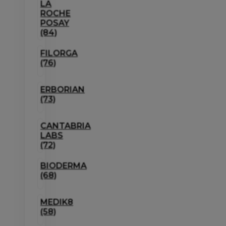
LA
ROCHE
POSAY
(84)
FILORGA
(76)
ERBORIAN
(73)
CANTABRIA
LABS
(72)
BIODERMA
(68)
MEDIK8
(58)