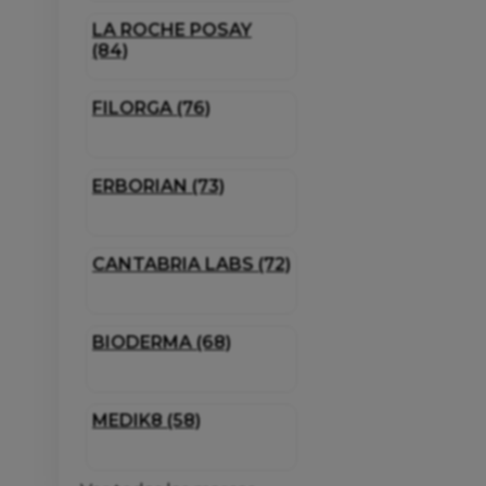
LA ROCHE POSAY
(84)
FILORGA (76)
ERBORIAN (73)
CANTABRIA LABS (72)
BIODERMA (68)
MEDIK8 (58)