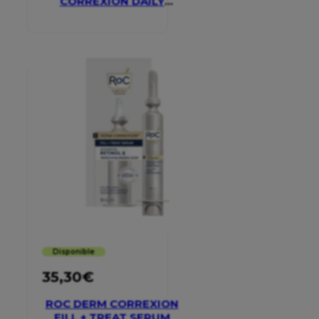
CORREXION DAILY
MOISTURISER SPF 30
Disponible
35,30
€
ROC DERM CORREXION
FILL + TREAT SERUM