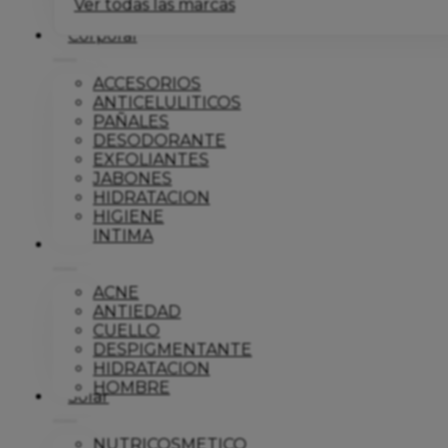
Ver todas las marcas
Corporal
ACCESORIOS
ANTICELULITICOS
PAÑALES
DESODORANTE
EXFOLIANTES
JABONES
HIDRATACION
HIGIENE
INTIMA
Dermo
ACNE
ANTIEDAD
CUELLO
DESPIGMENTANTE
HIDRATACION
HOMBRE
Solar
NUTRICOSMETICO