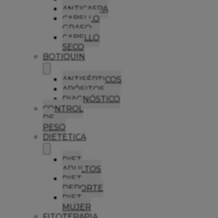
ANTICASPA
CABELLO
GRASO
CABELLO
SECO
BOTIQUIN
ANTISÉPTICOS
APÓSITOS
DIAGNÓSTICO
CONTROL
DE
PESO
DIETETICA
DIET
ADULTOS
DIET
DEPORTE
DIET
MUJER
FITOTERAPIA