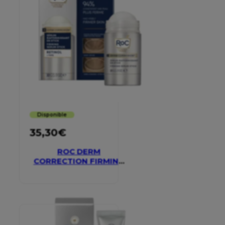
Disponible
35,30
€
ROC DERM
CORRECTION FIRMING
SERUM STICK