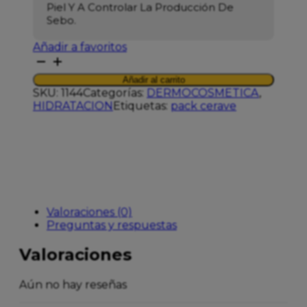
Piel Y A Controlar La Producción De
Sebo.
Añadir a favoritos
CERAVE
RUTINA
Añadir al carrito
PIEL
SKU:
1144
Categorías:
DERMOCOSMETICA
,
GRASA
HIDRATACION
Etiquetas:
pack cerave
LIMPIADOR
FOAMING
+
GEL
CREMA
OIL
CONTROL
cantidad
Valoraciones (0)
Preguntas y respuestas
Valoraciones
Aún no hay reseñas