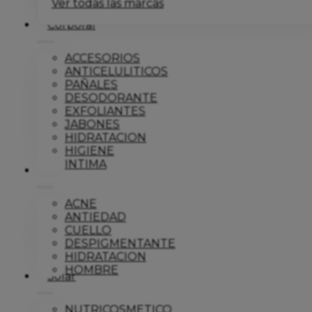
Ver todas las marcas
Corporal
ACCESORIOS
ANTICELULITICOS
PAÑALES
DESODORANTE
EXFOLIANTES
JABONES
HIDRATACION
HIGIENE
INTIMA
Dermo
ACNE
ANTIEDAD
CUELLO
DESPIGMENTANTE
HIDRATACION
HOMBRE
Solar
NUTRICOSMETICO