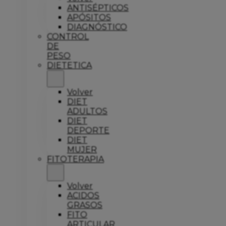
ANTISÉPTICOS
APÓSITOS
DIAGNÓSTICO
CONTROL
DE
PESO
DIETETICA
Volver
DIET
ADULTOS
DIET
DEPORTE
DIET
MUJER
FITOTERAPIA
Volver
ACIDOS
GRASOS
FITO
ARTICULAR