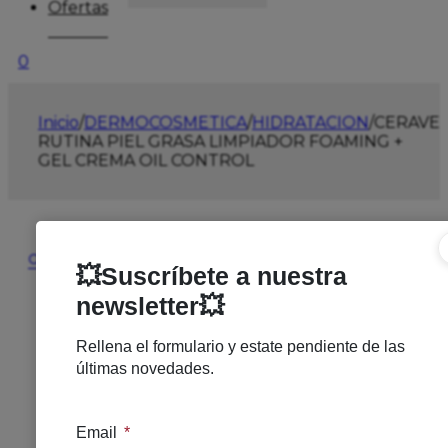
Ofertas
0
Inicio
/
DERMOCOSMETICA
/
HIDRATACION
/
CERAVE
RUTINA PIEL GRASA LIMPIADOR FOAMING +
GEL CREMA OIL CONTROL
🔍