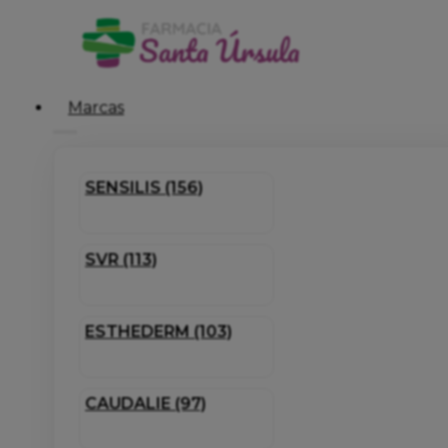
Marcas
SENSILIS (156)
SVR (113)
ESTHEDERM (103)
CAUDALIE (97)