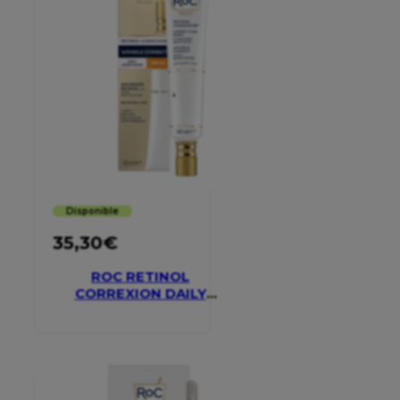
Disponible
35,30
€
ROC RETINOL
CORREXION DAILY
MOISTURISER SPF 30