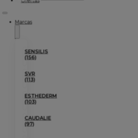
Ofertas
Marcas
SENSILIS
(156)
SVR
(113)
ESTHEDERM
(103)
CAUDALIE
(97)