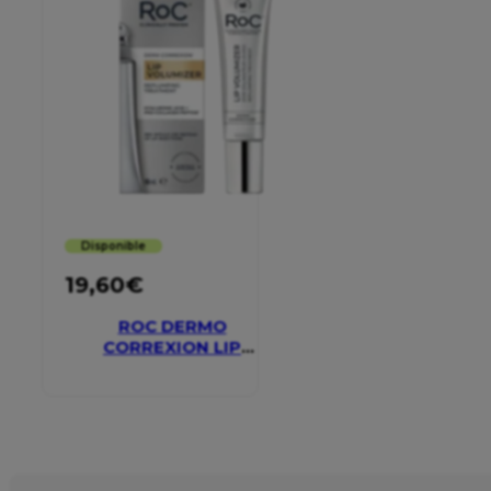
Disponible
19,60
€
ROC DERMO
CORREXION LIP
VOLUMIZER