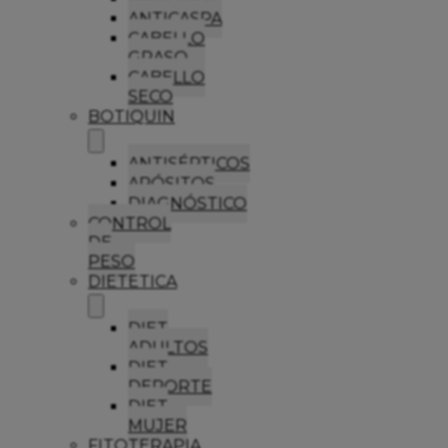
ANTICASPA
CABELLO
GRASO
CABELLO
SECO
BOTIQUIN
ANTISÉPTICOS
APÓSITOS
DIAGNÓSTICO
CONTROL
DE
PESO
DIETETICA
DIET
ADULTOS
DIET
DEPORTE
DIET
MUJER
FITOTERAPIA