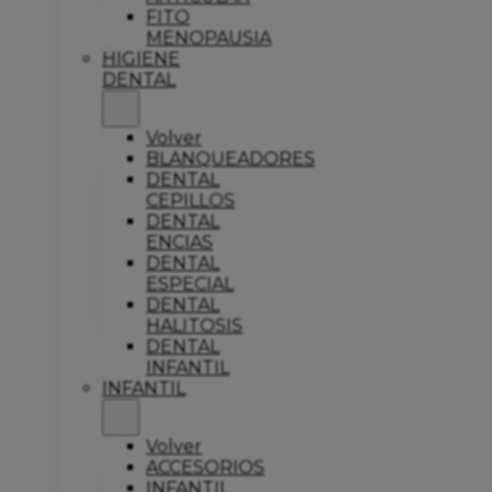
FITO
MENOPAUSIA
HIGIENE
DENTAL
Volver
BLANQUEADORES
DENTAL
CEPILLOS
DENTAL
ENCIAS
DENTAL
ESPECIAL
DENTAL
HALITOSIS
DENTAL
INFANTIL
INFANTIL
Volver
ACCESORIOS
INFANTIL