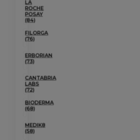
LA
ROCHE
POSAY
(84)
FILORGA
(76)
ERBORIAN
(73)
CANTABRIA
LABS
(72)
BIODERMA
(68)
MEDIK8
(58)