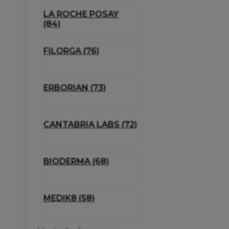
LA ROCHE POSAY
(84)
FILORGA (76)
ERBORIAN (73)
CANTABRIA LABS (72)
BIODERMA (68)
MEDIK8 (58)