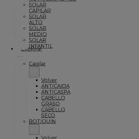
SOLAR
CAPILAR
SOLAR
ALTO
SOLAR
MEDIO
SOLAR
INFANTIL
Explorar
Capilar
Volver
ANTICAIDA
ANTICASPA
CABELLO
GRASO
CABELLO
SECO
BOTIQUIN
Volver