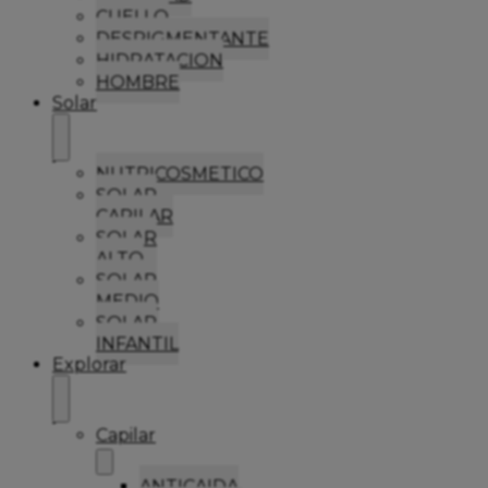
CUELLO
DESPIGMENTANTE
HIDRATACION
HOMBRE
Solar
NUTRICOSMETICO
SOLAR
CAPILAR
SOLAR
ALTO
SOLAR
MEDIO
SOLAR
INFANTIL
Explorar
Capilar
ANTICAIDA