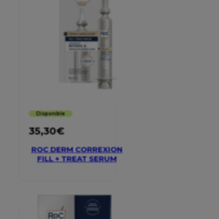
Disponible
35,30
€
ROC DERM CORREXION
FILL + TREAT SERUM