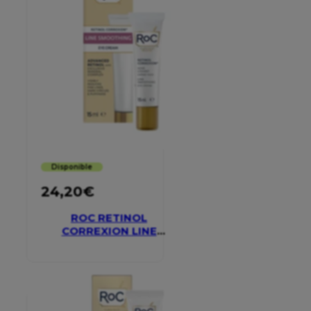
Disponible
24,20
€
ROC RETINOL
CORREXION LINE
SMOOTHING EYE
CREAM