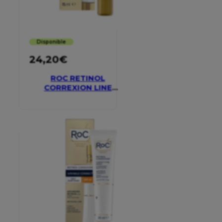
Disponible
24,20
€
ROC RETINOL
CORREXION LINE
SMOOTHING EYE
CREAM