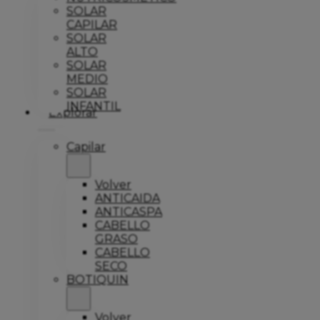
SOLAR
CAPILAR
SOLAR
ALTO
SOLAR
MEDIO
SOLAR
INFANTIL
Explorar
Capilar
Volver
ANTICAIDA
ANTICASPA
CABELLO
GRASO
CABELLO
SECO
BOTIQUIN
Volver