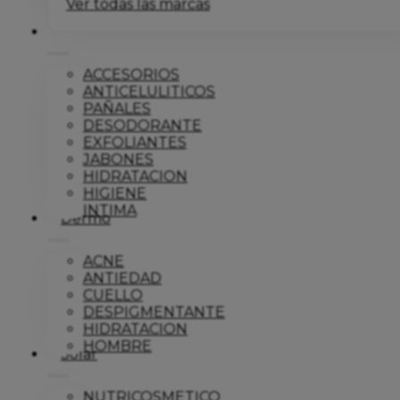
Ver todas las marcas
Corporal
ACCESORIOS
ANTICELULITICOS
PAÑALES
DESODORANTE
EXFOLIANTES
JABONES
HIDRATACION
HIGIENE
INTIMA
Dermo
ACNE
ANTIEDAD
CUELLO
DESPIGMENTANTE
HIDRATACION
HOMBRE
Solar
NUTRICOSMETICO