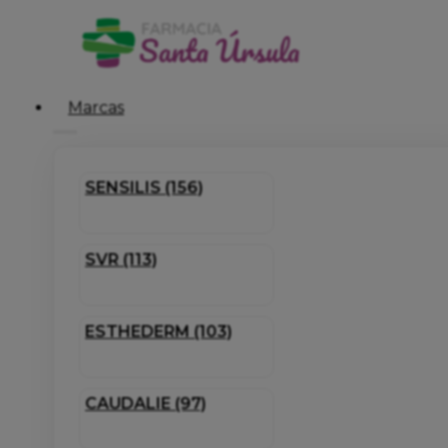
Marcas
SENSILIS (156)
SVR (113)
ESTHEDERM (103)
CAUDALIE (97)