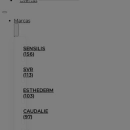
Ofertas
Marcas
SENSILIS
(156)
SVR
(113)
ESTHEDERM
(103)
CAUDALIE
(97)