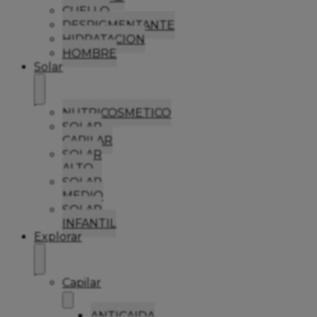
CUELLO
DESPIGMENTANTE
HIDRATACION
HOMBRE
Solar
NUTRICOSMETICO
SOLAR
CAPILAR
SOLAR
ALTO
SOLAR
MEDIO
SOLAR
INFANTIL
Explorar
Capilar
ANTICAIDA