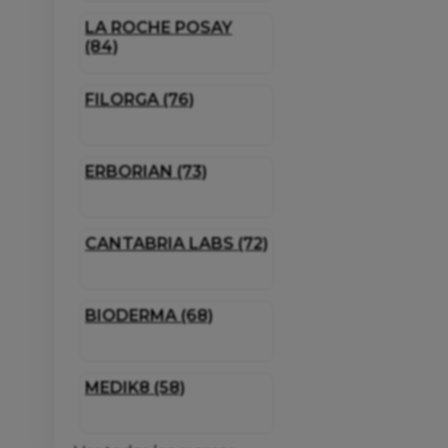
LA ROCHE POSAY
(84)
FILORGA (76)
ERBORIAN (73)
CANTABRIA LABS (72)
BIODERMA (68)
MEDIK8 (58)