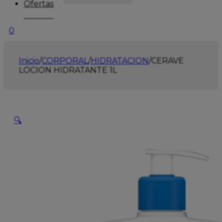
Ofertas
0
Inicio
/
CORPORAL
/
HIDRATACION
/
CERAVE
LOCION HIDRATANTE 1L
🔍