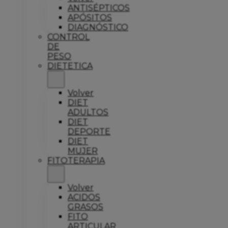
ANTISÉPTICOS
APÓSITOS
DIAGNÓSTICO
CONTROL
DE
PESO
DIETETICA
Volver
DIET
ADULTOS
DIET
DEPORTE
DIET
MUJER
FITOTERAPIA
Volver
ACIDOS
GRASOS
FITO
ARTICULAR