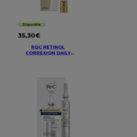
Disponible
35,30
€
ROC RETINOL
CORREXION DAILY
MOISTURISER SPF 30