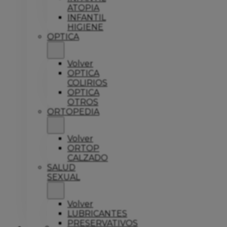
ATOPIA
INFANTIL
HIGIENE
OPTICA
Volver
OPTICA
COLIRIOS
OPTICA
OTROS
ORTOPEDIA
Volver
ORTOP
CALZADO
SALUD
SEXUAL
Volver
LUBRICANTES
PRESERVATIVOS