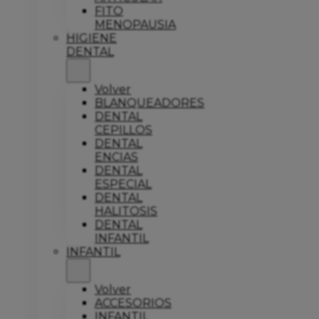
FITO
MENOPAUSIA
HIGIENE
DENTAL
Volver
BLANQUEADORES
DENTAL
CEPILLOS
DENTAL
ENCIAS
DENTAL
ESPECIAL
DENTAL
HALITOSIS
DENTAL
INFANTIL
INFANTIL
Volver
ACCESORIOS
INFANTIL