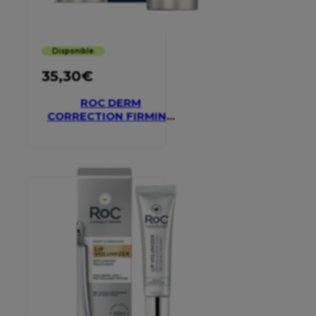
Disponible
35,30
€
ROC DERM
CORRECTION FIRMING
SERUM STICK