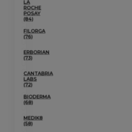
LA
ROCHE
POSAY
(84)
FILORGA
(76)
ERBORIAN
(73)
CANTABRIA
LABS
(72)
BIODERMA
(68)
MEDIK8
(58)