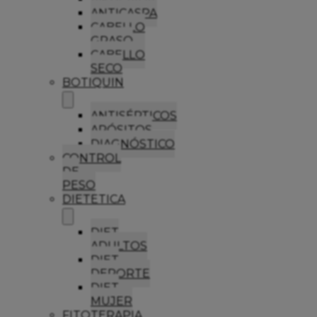
ANTICASPA
CABELLO
GRASO
CABELLO
SECO
BOTIQUIN
ANTISÉPTICOS
APÓSITOS
DIAGNÓSTICO
CONTROL
DE
PESO
DIETETICA
DIET
ADULTOS
DIET
DEPORTE
DIET
MUJER
FITOTERAPIA