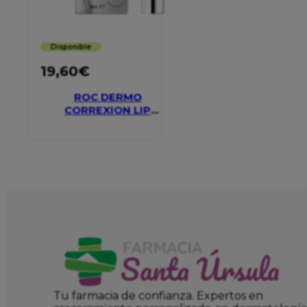
Disponible
19,60
€
ROC DERMO
CORREXION LIP
VOLUMIZER
Tu farmacia de confianza. Expertos en