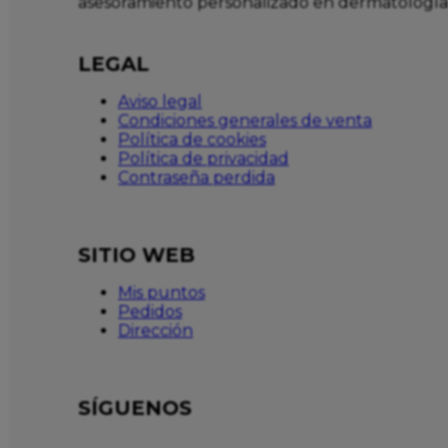
asesoramiento personalizado en dermatología
LEGAL
Aviso legal
Condiciones generales de venta
Política de cookies
Política de privacidad
Contraseña perdida
SITIO WEB
Mis puntos
Pedidos
Dirección
SÍGUENOS