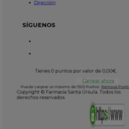
Dirección
SÍGUENOS
Tienes 0 puntos por valor de
0,00
€
.
Canjear ahora
Puede canjear un máximo de 1500 Puntos
Remove Points
Copyright © Farmacia Santa Úrsula. Todos los
derechos reservados.