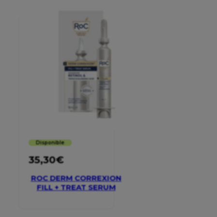
Disponible
35,30
€
ROC DERM CORREXION
FILL + TREAT SERUM