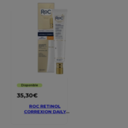
Disponible
35,30
€
ROC RETINOL
CORREXION DAILY
MOISTURISER SPF 30