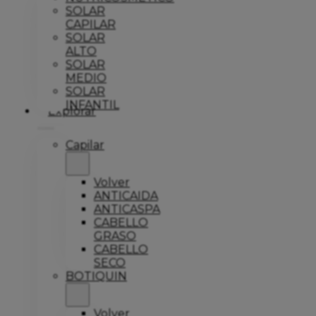
SOLAR
CAPILAR
SOLAR
ALTO
SOLAR
MEDIO
SOLAR
INFANTIL
Explorar
Capilar
Volver
ANTICAIDA
ANTICASPA
CABELLO
GRASO
CABELLO
SECO
BOTIQUIN
Volver