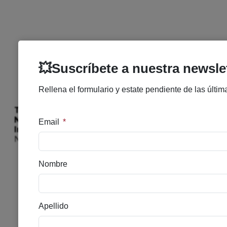
Descripción
Valoraciones (0)
Preguntas y respuestas
Tipo de piel :
Pieles con tendencia acneica
Necesidad :
Antimanchas
Ingredientes clave :
Ácido Salicílico Natural,
Nacinamidas, Óleo essencial de Tea Tree
Productos
relacionados