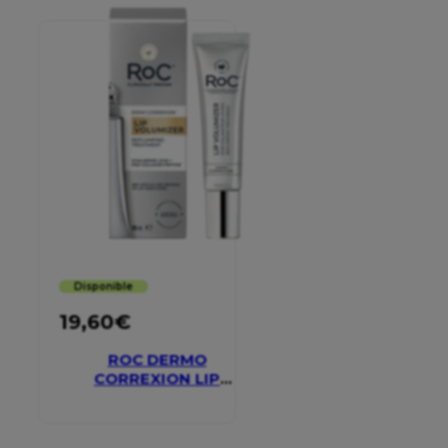
Disponible
19,60
€
ROC DERMO
CORREXION LIP
VOLUMIZER