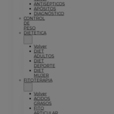
ANTISÉPTICOS
APÓSITOS
DIAGNÓSTICO
CONTROL
DE
PESO
DIETETICA
Volver
DIET
ADULTOS
DIET
DEPORTE
DIET
MUJER
FITOTERAPIA
Volver
ACIDOS
GRASOS
FITO
ARTICULAR