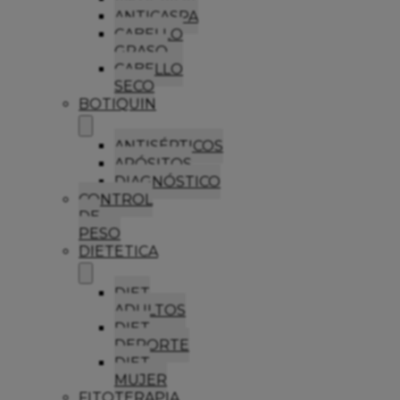
ANTICASPA
CABELLO
GRASO
CABELLO
SECO
BOTIQUIN
ANTISÉPTICOS
APÓSITOS
DIAGNÓSTICO
CONTROL
DE
PESO
DIETETICA
DIET
ADULTOS
DIET
DEPORTE
DIET
MUJER
FITOTERAPIA