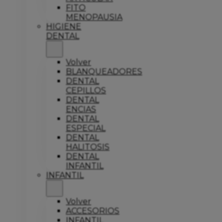
FITO
MENOPAUSIA
HIGIENE
DENTAL
Volver
BLANQUEADORES
DENTAL
CEPILLOS
DENTAL
ENCIAS
DENTAL
ESPECIAL
DENTAL
HALITOSIS
DENTAL
INFANTIL
INFANTIL
Volver
ACCESORIOS
INFANTIL