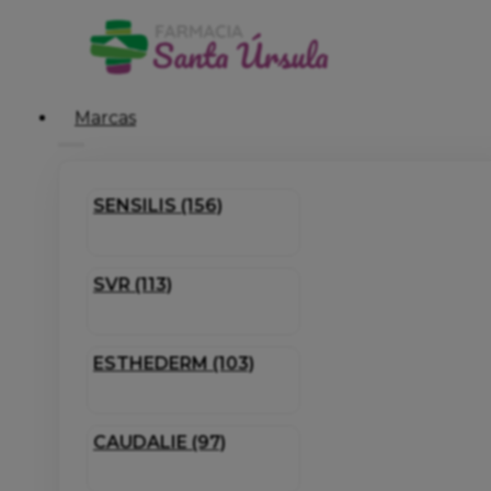
Marcas
SENSILIS (156)
SVR (113)
ESTHEDERM (103)
CAUDALIE (97)