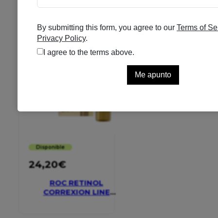
Disponible
24,20
€
ROC RETINOL
CORREXION LINE
SMOOTHING EYE
CREAM