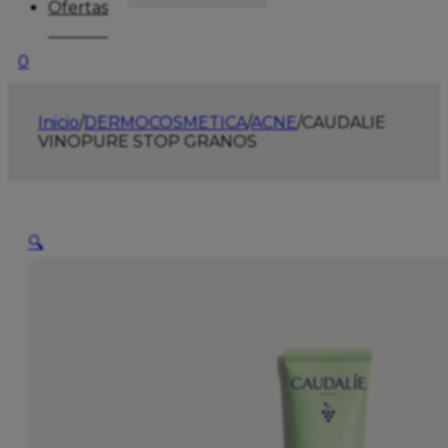
Ofertas
0
Inicio
/
DERMOCOSMETICA
/
ACNE
/
CAUDALIE
VINOPURE STOP GRANOS
🔍