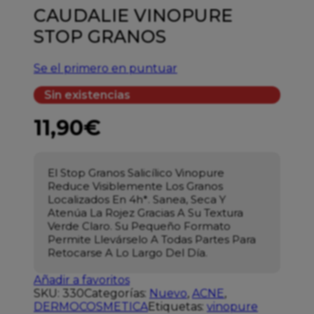
CAUDALIE VINOPURE
STOP GRANOS
Se el primero en puntuar
Sin existencias
11,90
€
El Stop Granos Salicílico Vinopure
Reduce Visiblemente Los Granos
Localizados En 4h*.
Sanea, Seca Y
Atenúa La Rojez Gracias A Su Textura
Verde Claro. Su Pequeño Formato
Permite Llevárselo A Todas Partes Para
Retocarse A Lo Largo Del Día.
Añadir a favoritos
SKU:
330
Categorías:
Nuevo
,
ACNE
,
DERMOCOSMETICA
Etiquetas:
vinopure