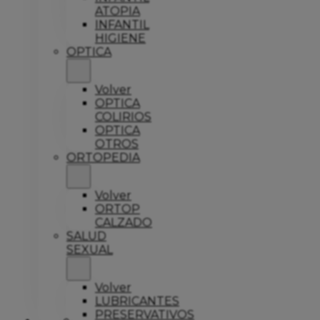
ATOPIA
INFANTIL
HIGIENE
OPTICA
Volver
OPTICA
COLIRIOS
OPTICA
OTROS
ORTOPEDIA
Volver
ORTOP
CALZADO
SALUD
SEXUAL
Volver
LUBRICANTES
PRESERVATIVOS