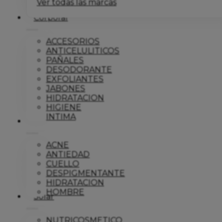
Ver todas las marcas
Corporal
ACCESORIOS
ANTICELULITICOS
PAÑALES
DESODORANTE
EXFOLIANTES
JABONES
HIDRATACION
HIGIENE
INTIMA
Dermo
ACNE
ANTIEDAD
CUELLO
DESPIGMENTANTE
HIDRATACION
HOMBRE
Solar
NUTRICOSMETICO