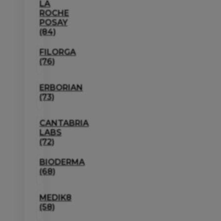
LA
ROCHE
POSAY
(84)
FILORGA
(76)
ERBORIAN
(73)
CANTABRIA
LABS
(72)
BIODERMA
(68)
MEDIK8
(58)