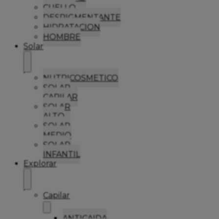
CUELLO
DESPIGMENTANTE
HIDRATACION
HOMBRE
Solar
NUTRICOSMETICO
SOLAR
CAPILAR
SOLAR
ALTO
SOLAR
MEDIO
SOLAR
INFANTIL
Explorar
Capilar
ANTICAIDA