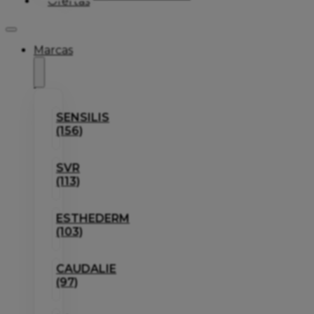
Ofertas
Marcas
SENSILIS
(156)
SVR
(113)
ESTHEDERM
(103)
CAUDALIE
(97)