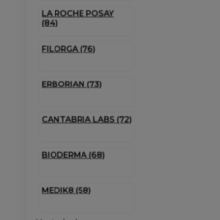
LA ROCHE POSAY
(84)
FILORGA (76)
ERBORIAN (73)
CANTABRIA LABS (72)
BIODERMA (68)
MEDIK8 (58)