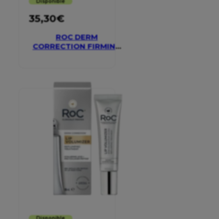
Disponible
35,30
€
ROC DERM
CORRECTION FIRMING
SERUM STICK
Disponible