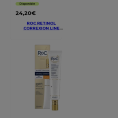
Disponible
24,20
€
ROC RETINOL
CORREXION LINE
SMOOTHING EYE
CREAM