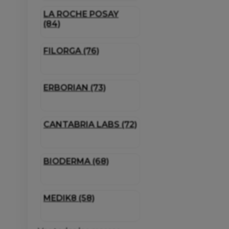
LA ROCHE POSAY
(84)
FILORGA (76)
ERBORIAN (73)
CANTABRIA LABS (72)
BIODERMA (68)
MEDIK8 (58)