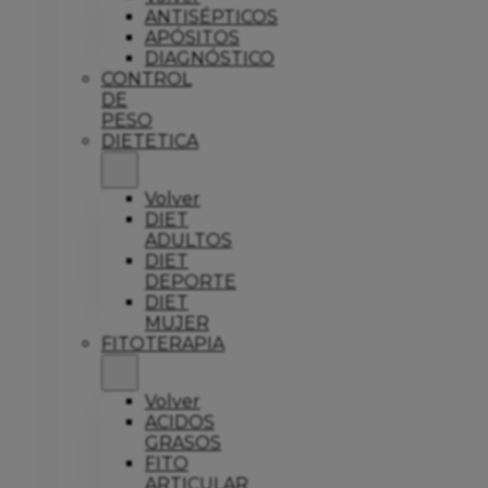
ANTISÉPTICOS
APÓSITOS
DIAGNÓSTICO
CONTROL
DE
PESO
DIETETICA
Volver
DIET
ADULTOS
DIET
DEPORTE
DIET
MUJER
FITOTERAPIA
Volver
ACIDOS
GRASOS
FITO
ARTICULAR