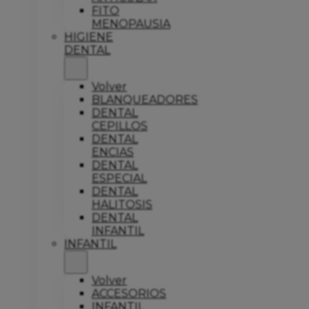
FITO
MENOPAUSIA
HIGIENE
DENTAL
Volver
BLANQUEADORES
DENTAL
CEPILLOS
DENTAL
ENCIAS
DENTAL
ESPECIAL
DENTAL
HALITOSIS
DENTAL
INFANTIL
INFANTIL
Volver
ACCESORIOS
INFANTIL