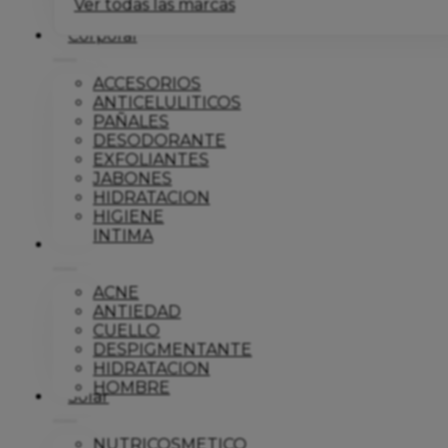
Ver todas las marcas
Corporal
ACCESORIOS
ANTICELULITICOS
PAÑALES
DESODORANTE
EXFOLIANTES
JABONES
HIDRATACION
HIGIENE
INTIMA
Dermo
ACNE
ANTIEDAD
CUELLO
DESPIGMENTANTE
HIDRATACION
HOMBRE
Solar
NUTRICOSMETICO