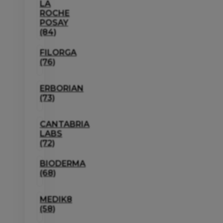
LA
ROCHE
POSAY
(84)
FILORGA
(76)
ERBORIAN
(73)
CANTABRIA
LABS
(72)
BIODERMA
(68)
MEDIK8
(58)