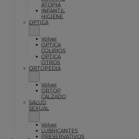
ATOPIA
INFANTIL
HIGIENE
OPTICA
Volver
OPTICA
COLIRIOS
OPTICA
OTROS
ORTOPEDIA
Volver
ORTOP
CALZADO
SALUD
SEXUAL
Volver
LUBRICANTES
PRESERVATIVOS