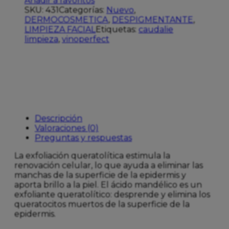
Añadir a favoritos
SKU:
431
Categorías:
Nuevo
,
DERMOCOSMETICA
,
DESPIGMENTANTE
,
LIMPIEZA FACIAL
Etiquetas:
caudalie
limpieza
,
vinoperfect
Descripción
Valoraciones (0)
Preguntas y respuestas
La exfoliación queratolítica estimula la
renovación celular, lo que ayuda a eliminar las
manchas de la superficie de la epidermis y
aporta brillo a la piel. El ácido mandélico es un
exfoliante queratolítico: desprende y elimina los
queratocitos muertos de la superficie de la
epidermis.