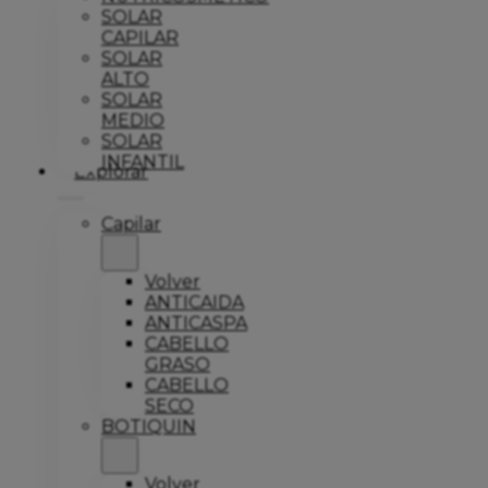
SOLAR
CAPILAR
SOLAR
ALTO
SOLAR
MEDIO
SOLAR
INFANTIL
Explorar
Capilar
Volver
ANTICAIDA
ANTICASPA
CABELLO
GRASO
CABELLO
SECO
BOTIQUIN
Volver