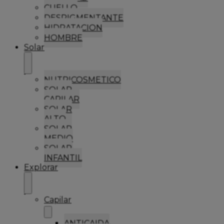
CUELLO
DESPIGMENTANTE
HIDRATACION
HOMBRE
Solar
NUTRICOSMETICO
SOLAR
CAPILAR
SOLAR
ALTO
SOLAR
MEDIO
SOLAR
INFANTIL
Explorar
Capilar
ANTICAIDA