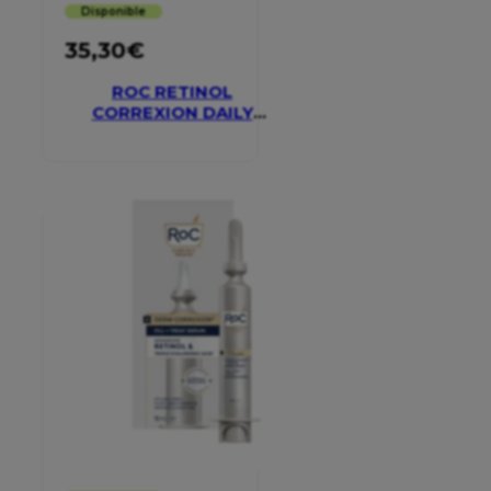
Disponible
35,30
€
ROC RETINOL
CORREXION DAILY
MOISTURISER SPF 30