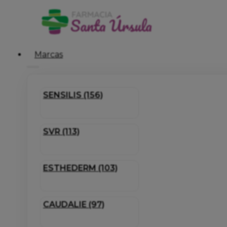
Marcas
SENSILIS (156)
SVR (113)
ESTHEDERM (103)
CAUDALIE (97)