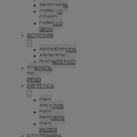
ANTICASPA
CABELLO
GRASO
CABELLO
SECO
BOTIQUIN
ANTISÉPTICOS
APÓSITOS
DIAGNÓSTICO
CONTROL
DE
PESO
DIETETICA
DIET
ADULTOS
DIET
DEPORTE
DIET
MUJER
FITOTERAPIA