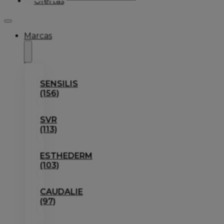
Ofertas
Marcas
SENSILIS
(156)
SVR
(113)
ESTHEDERM
(103)
CAUDALIE
(97)