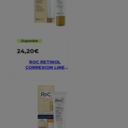
Disponible
24,20
€
ROC RETINOL
CORREXION LINE
SMOOTHING EYE
CREAM