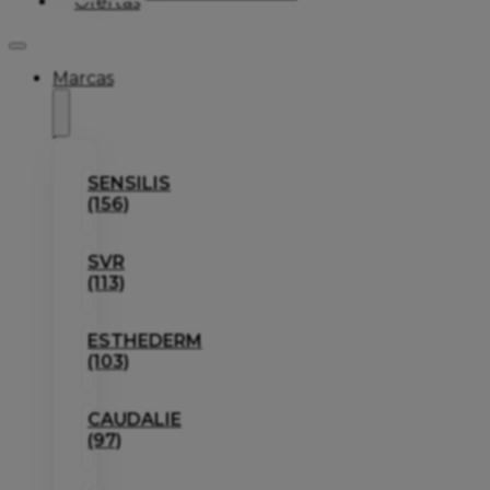
Ofertas
Marcas
SENSILIS
(156)
SVR
(113)
ESTHEDERM
(103)
CAUDALIE
(97)