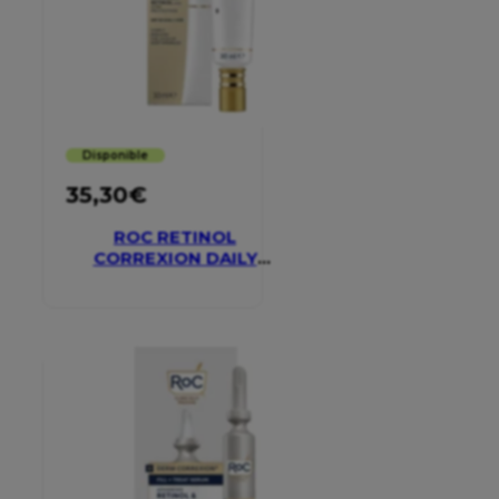
Disponible
35,30
€
ROC RETINOL
CORREXION DAILY
MOISTURISER SPF 30