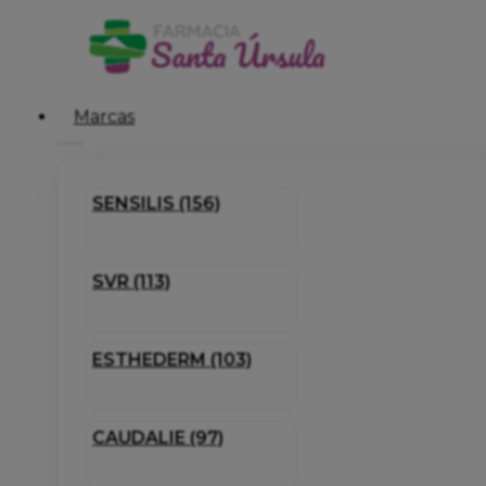
Marcas
SENSILIS (156)
SVR (113)
ESTHEDERM (103)
CAUDALIE (97)