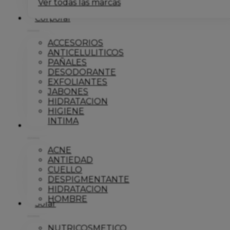
Ver todas las marcas
Corporal
ACCESORIOS
ANTICELULITICOS
PAÑALES
DESODORANTE
EXFOLIANTES
JABONES
HIDRATACION
HIGIENE
INTIMA
Dermo
ACNE
ANTIEDAD
CUELLO
DESPIGMENTANTE
HIDRATACION
HOMBRE
Solar
NUTRICOSMETICO