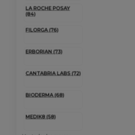
LA ROCHE POSAY
(84)
FILORGA (76)
ERBORIAN (73)
CANTABRIA LABS (72)
BIODERMA (68)
MEDIK8 (58)