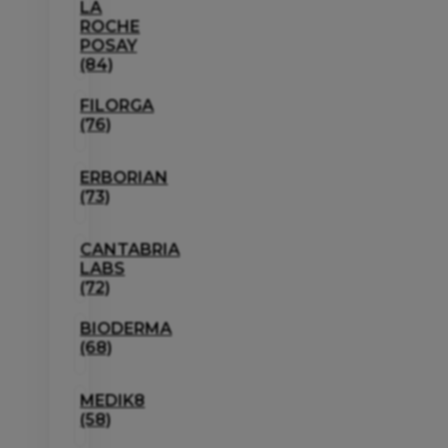
LA
ROCHE
POSAY
(84)
FILORGA
(76)
ERBORIAN
(73)
CANTABRIA
LABS
(72)
BIODERMA
(68)
MEDIK8
(58)