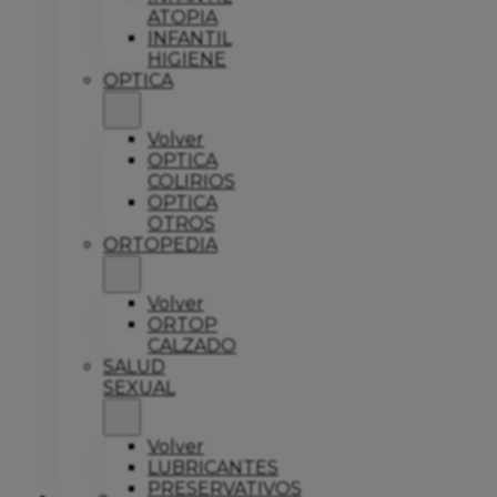
ATOPIA
INFANTIL
HIGIENE
OPTICA
Volver
OPTICA
COLIRIOS
OPTICA
OTROS
ORTOPEDIA
Volver
ORTOP
CALZADO
SALUD
SEXUAL
Volver
LUBRICANTES
PRESERVATIVOS