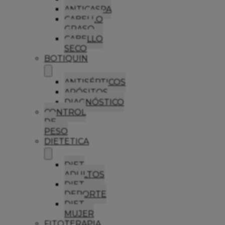
ANTICASPA
CABELLO
GRASO
CABELLO
SECO
BOTIQUIN
ANTISÉPTICOS
APÓSITOS
DIAGNÓSTICO
CONTROL
DE
PESO
DIETETICA
DIET
ADULTOS
DIET
DEPORTE
DIET
MUJER
FITOTERAPIA