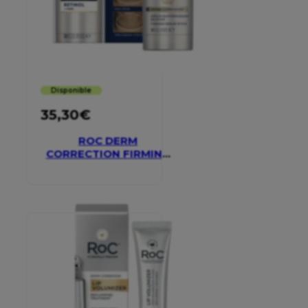
Disponible
35,30
€
ROC DERM
CORRECTION FIRMING
SERUM STICK