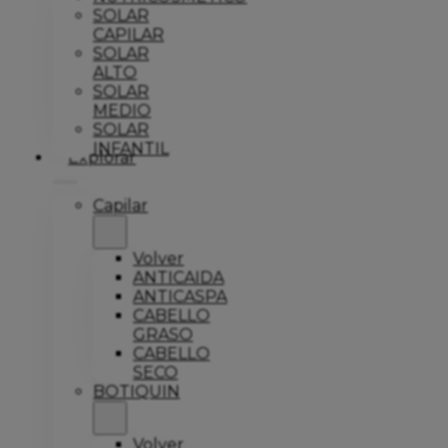
SOLAR
CAPILAR
SOLAR
ALTO
SOLAR
MEDIO
SOLAR
INFANTIL
Explorar
Capilar
Volver
ANTICAIDA
ANTICASPA
CABELLO
GRASO
CABELLO
SECO
BOTIQUIN
Volver