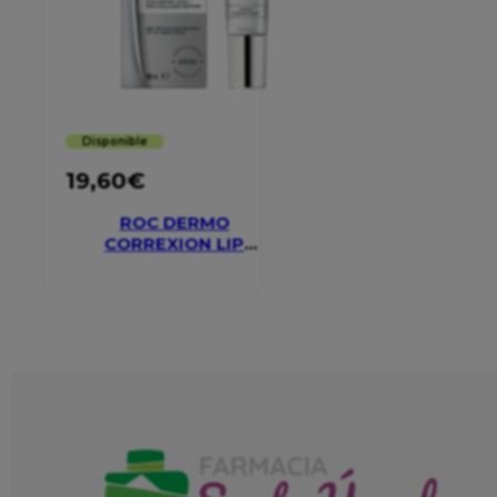
Disponible
19,60
€
ROC DERMO
CORREXION LIP
VOLUMIZER