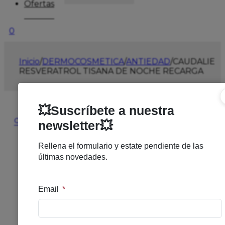
Ofertas
0
Inicio
/
DERMOCOSMETICA
/
ANTIEDAD
/
CAUDALIE
RESVERATROL TISANA DE NOCHE RECARGA
🔍