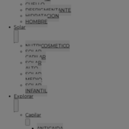
CUELLO
DESPIGMENTANTE
HIDRATACION
HOMBRE
Solar
NUTRICOSMETICO
SOLAR
CAPILAR
SOLAR
ALTO
SOLAR
MEDIO
SOLAR
INFANTIL
Explorar
Capilar
ANTICAIDA