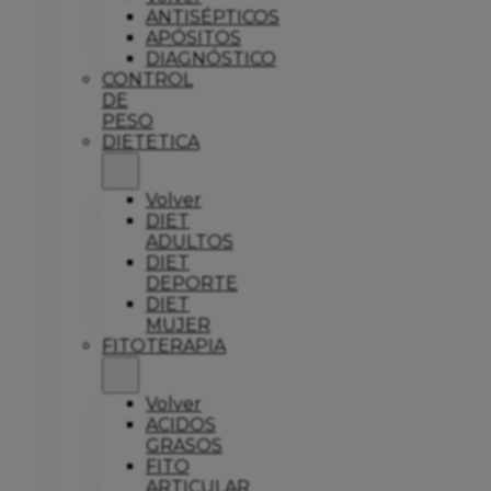
ANTISÉPTICOS
APÓSITOS
DIAGNÓSTICO
CONTROL
DE
PESO
DIETETICA
Volver
DIET
ADULTOS
DIET
DEPORTE
DIET
MUJER
FITOTERAPIA
Volver
ACIDOS
GRASOS
FITO
ARTICULAR