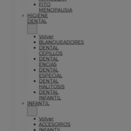
FITO
MENOPAUSIA
HIGIENE
DENTAL
Volver
BLANQUEADORES
DENTAL
CEPILLOS
DENTAL
ENCIAS
DENTAL
ESPECIAL
DENTAL
HALITOSIS
DENTAL
INFANTIL
INFANTIL
Volver
ACCESORIOS
INFANTIL