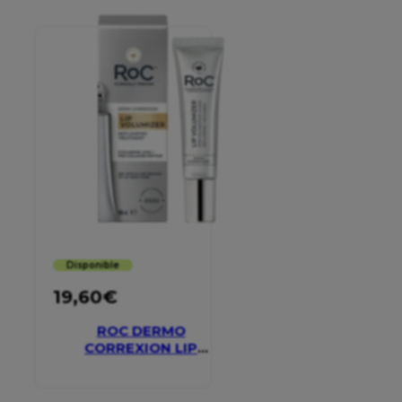
Disponible
19,60
€
ROC DERMO
CORREXION LIP
VOLUMIZER