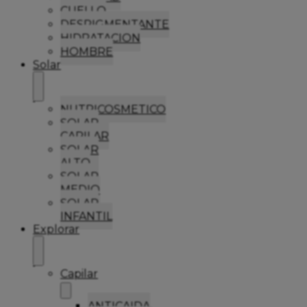
CUELLO
DESPIGMENTANTE
HIDRATACION
HOMBRE
Solar
NUTRICOSMETICO
SOLAR
CAPILAR
SOLAR
ALTO
SOLAR
MEDIO
SOLAR
INFANTIL
Explorar
Capilar
ANTICAIDA