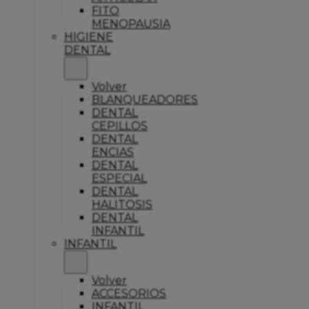
FITO
MENOPAUSIA
HIGIENE
DENTAL
Volver
BLANQUEADORES
DENTAL
CEPILLOS
DENTAL
ENCIAS
DENTAL
ESPECIAL
DENTAL
HALITOSIS
DENTAL
INFANTIL
INFANTIL
Volver
ACCESORIOS
INFANTIL