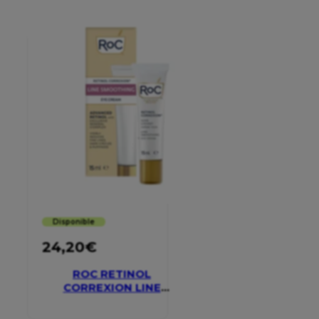
Disponible
24,20
€
ROC RETINOL
CORREXION LINE
SMOOTHING EYE
CREAM