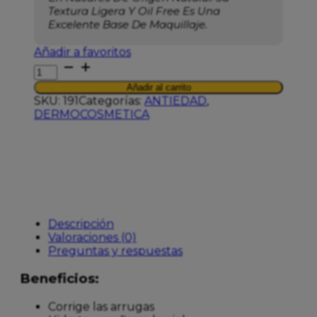
Textura Ligera Y Oil Free Es Una
Excelente Base De Maquillaje.
Añadir a favoritos
CAUDALIE
RESVERATROL
Añadir al carrito
FLUIDO
SKU:
191
Categorías:
ANTIEDAD
,
LIFTING
DERMOCOSMETICA
40ML
cantidad
Descripción
Valoraciones (0)
Preguntas y respuestas
Beneficios:
Corrige las arrugas