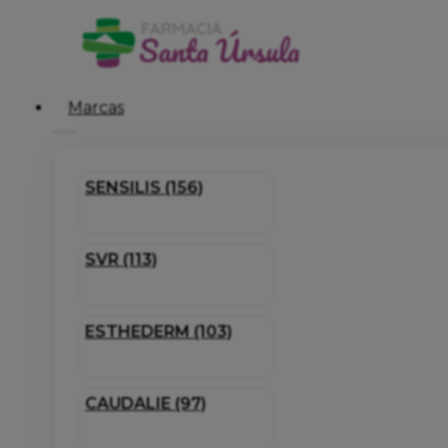
Marcas
SENSILIS (156)
SVR (113)
ESTHEDERM (103)
CAUDALIE (97)