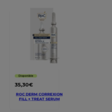
Disponible
35,30
€
ROC DERM CORREXION
FILL + TREAT SERUM