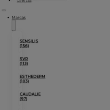
Ofertas
Marcas
SENSILIS
(156)
SVR
(113)
ESTHEDERM
(103)
CAUDALIE
(97)