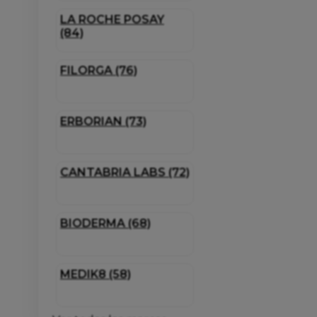
LA ROCHE POSAY
(84)
FILORGA (76)
ERBORIAN (73)
CANTABRIA LABS (72)
BIODERMA (68)
MEDIK8 (58)