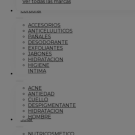
Ver todas las marcas
Corporal
ACCESORIOS
ANTICELULITICOS
PAÑALES
DESODORANTE
EXFOLIANTES
JABONES
HIDRATACION
HIGIENE
INTIMA
Dermo
ACNE
ANTIEDAD
CUELLO
DESPIGMENTANTE
HIDRATACION
HOMBRE
Solar
NUTRICOSMETICO