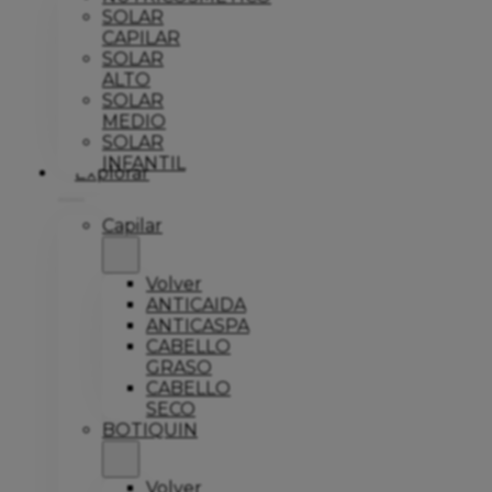
SOLAR
CAPILAR
SOLAR
ALTO
SOLAR
MEDIO
SOLAR
INFANTIL
Explorar
Capilar
Volver
ANTICAIDA
ANTICASPA
CABELLO
GRASO
CABELLO
SECO
BOTIQUIN
Volver