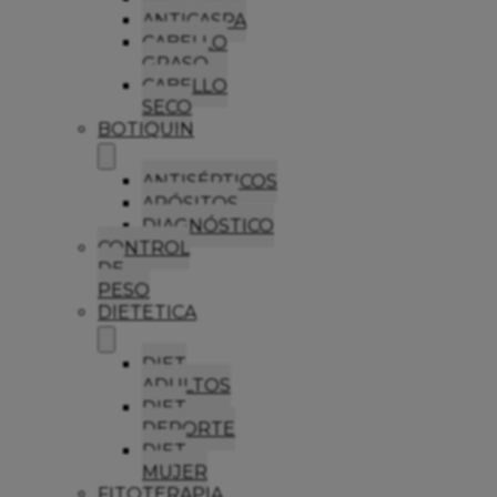
ANTICASPA
CABELLO
GRASO
CABELLO
SECO
BOTIQUIN
ANTISÉPTICOS
APÓSITOS
DIAGNÓSTICO
CONTROL
DE
PESO
DIETETICA
DIET
ADULTOS
DIET
DEPORTE
DIET
MUJER
FITOTERAPIA