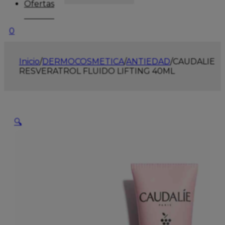
Ofertas
0
Inicio
/
DERMOCOSMETICA
/
ANTIEDAD
/
CAUDALIE
RESVERATROL FLUIDO LIFTING 40ML
🔍