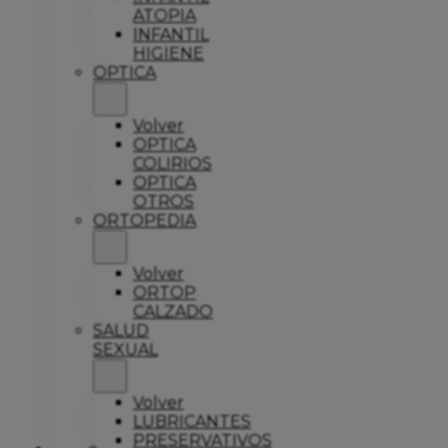
ATOPIA
INFANTIL
HIGIENE
OPTICA
Volver
OPTICA
COLIRIOS
OPTICA
OTROS
ORTOPEDIA
Volver
ORTOP
CALZADO
SALUD
SEXUAL
Volver
LUBRICANTES
PRESERVATIVOS