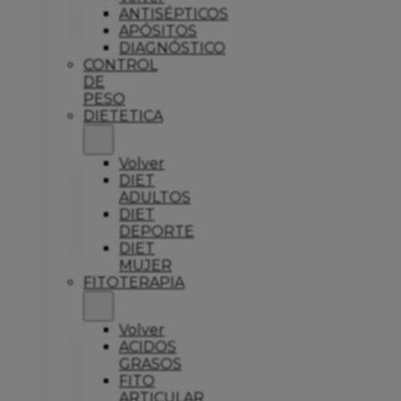
ANTISÉPTICOS
APÓSITOS
DIAGNÓSTICO
CONTROL
DE
PESO
DIETETICA
Volver
DIET
ADULTOS
DIET
DEPORTE
DIET
MUJER
FITOTERAPIA
Volver
ACIDOS
GRASOS
FITO
ARTICULAR