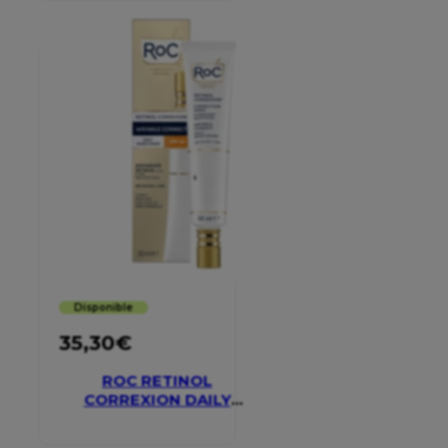
Disponible
35,30
€
ROC RETINOL
CORREXION DAILY
MOISTURISER SPF 30