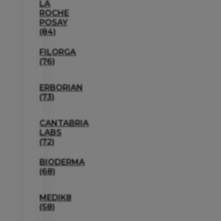
LA
ROCHE
POSAY
(84)
FILORGA
(76)
ERBORIAN
(73)
CANTABRIA
LABS
(72)
BIODERMA
(68)
MEDIK8
(58)