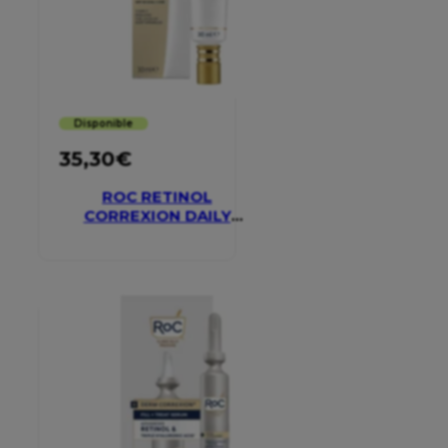
Disponible
35,30
€
ROC RETINOL
CORREXION DAILY
MOISTURISER SPF 30