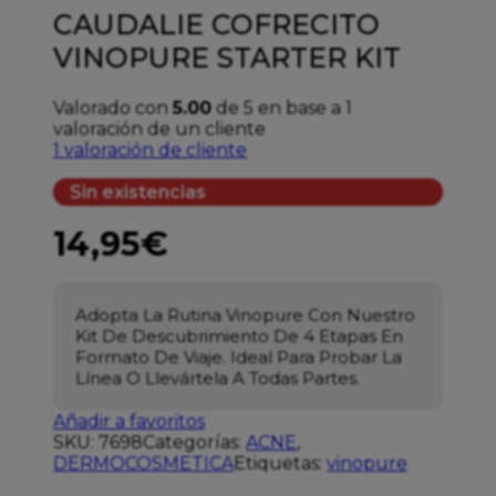
CAUDALIE COFRECITO
VINOPURE STARTER KIT
Valorado con
5.00
de 5 en base a
1
valoración de un cliente
1
valoración de cliente
Sin existencias
14,95
€
Adopta La Rutina Vinopure Con Nuestro
Kit De Descubrimiento De 4 Etapas En
Formato De Viaje. Ideal Para Probar La
Línea O Llevártela A Todas Partes.
Añadir a favoritos
SKU:
7698
Categorías:
ACNE
,
DERMOCOSMETICA
Etiquetas:
vinopure