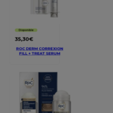
Disponible
35,30
€
ROC DERM CORREXION
FILL + TREAT SERUM