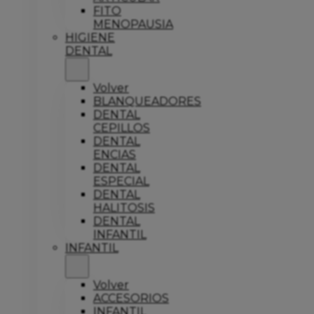
FITO
MENOPAUSIA
HIGIENE
DENTAL
Volver
BLANQUEADORES
DENTAL
CEPILLOS
DENTAL
ENCIAS
DENTAL
ESPECIAL
DENTAL
HALITOSIS
DENTAL
INFANTIL
INFANTIL
Volver
ACCESORIOS
INFANTIL