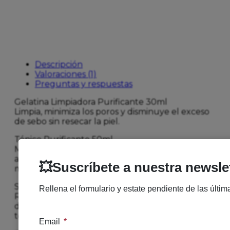
Descripción
Valoraciones (1)
Preguntas y respuestas
Gelatina Limpiadora Purificante 30ml
Limpia, minimiza los poros y disminuye el exceso
de sebo sin resecar la piel.
Tónico Purificante 50ml
Minimiza los poros, reduce las imperfecciones y
atenúa los brillos. La piel queda purificada,
matificada, limpia y nítida.
Sérum Salicílico Anti-imperfecciones 10ml
Reduce las imperfecciones sin efecto rebote,
desobstruye y minimiza los poros y afina la
textura de la piel.