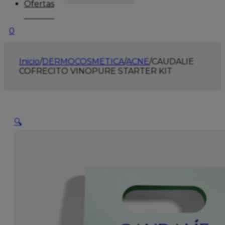
Ofertas
0
Inicio
/
DERMOCOSMETICA
/
ACNE
/
CAUDALIE
COFRECITO VINOPURE STARTER KIT
🔍