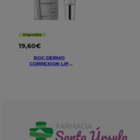
Disponible
19,60
€
ROC DERMO
CORREXION LIP
VOLUMIZER