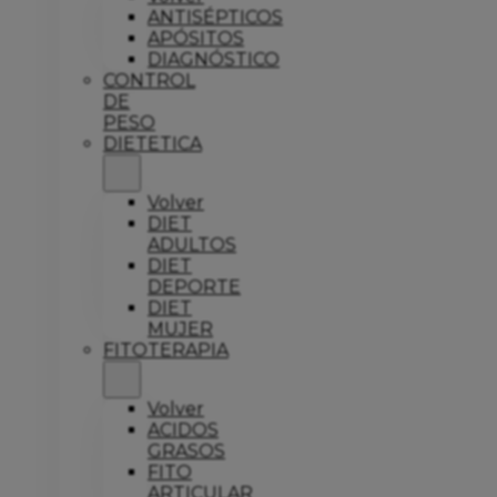
ANTISÉPTICOS
APÓSITOS
DIAGNÓSTICO
CONTROL
DE
PESO
DIETETICA
Volver
DIET
ADULTOS
DIET
DEPORTE
DIET
MUJER
FITOTERAPIA
Volver
ACIDOS
GRASOS
FITO
ARTICULAR