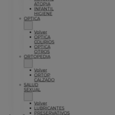
ATOPIA
INFANTIL
HIGIENE
OPTICA
Volver
OPTICA
COLIRIOS
OPTICA
OTROS
ORTOPEDIA
Volver
ORTOP
CALZADO
SALUD
SEXUAL
Volver
LUBRICANTES
PRESERVATIVOS