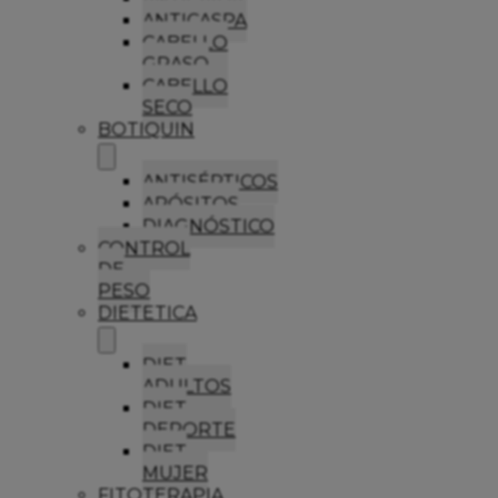
ANTICASPA
CABELLO
GRASO
CABELLO
SECO
BOTIQUIN
ANTISÉPTICOS
APÓSITOS
DIAGNÓSTICO
CONTROL
DE
PESO
DIETETICA
DIET
ADULTOS
DIET
DEPORTE
DIET
MUJER
FITOTERAPIA