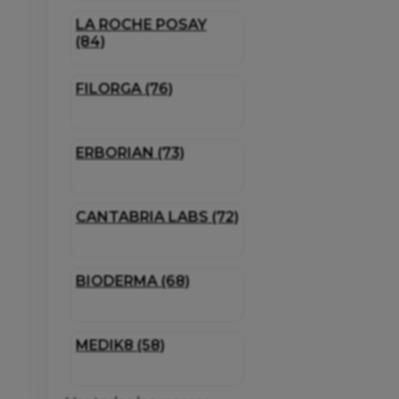
LA ROCHE POSAY
(84)
FILORGA (76)
ERBORIAN (73)
CANTABRIA LABS (72)
BIODERMA (68)
MEDIK8 (58)