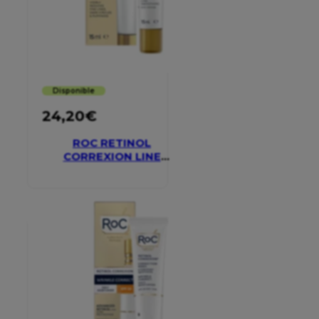
Disponible
24,20
€
ROC RETINOL
CORREXION LINE
SMOOTHING EYE
CREAM