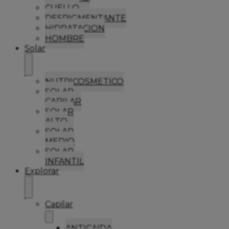
CUELLO
DESPIGMENTANTE
HIDRATACION
HOMBRE
Solar
NUTRICOSMETICO
SOLAR
CAPILAR
SOLAR
ALTO
SOLAR
MEDIO
SOLAR
INFANTIL
Explorar
Capilar
ANTICAIDA