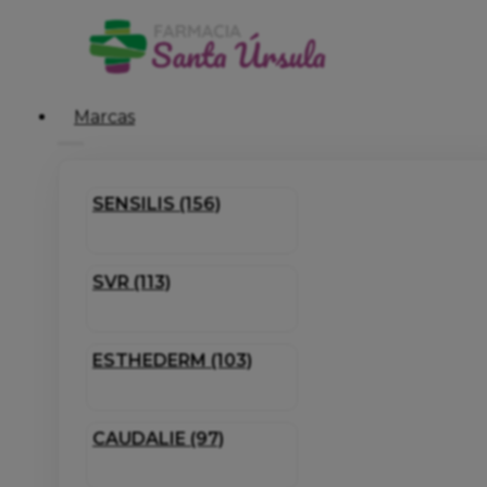
Marcas
SENSILIS (156)
SVR (113)
ESTHEDERM (103)
CAUDALIE (97)