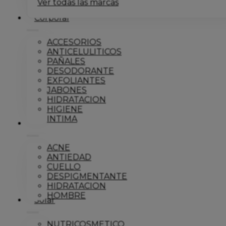
Ver todas las marcas
Corporal
ACCESORIOS
ANTICELULITICOS
PAÑALES
DESODORANTE
EXFOLIANTES
JABONES
HIDRATACION
HIGIENE
INTIMA
Dermo
ACNE
ANTIEDAD
CUELLO
DESPIGMENTANTE
HIDRATACION
HOMBRE
Solar
NUTRICOSMETICO