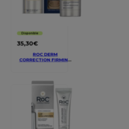
Disponible
35,30
€
ROC DERM
CORRECTION FIRMING
SERUM STICK