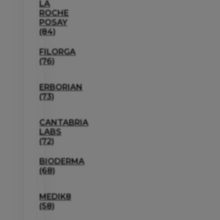
LA
ROCHE
POSAY
(84)
FILORGA
(76)
ERBORIAN
(73)
CANTABRIA
LABS
(72)
BIODERMA
(68)
MEDIK8
(58)