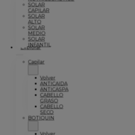
SOLAR
CAPILAR
SOLAR
ALTO
SOLAR
MEDIO
SOLAR
INFANTIL
Explorar
Capilar
Volver
ANTICAIDA
ANTICASPA
CABELLO
GRASO
CABELLO
SECO
BOTIQUIN
Volver