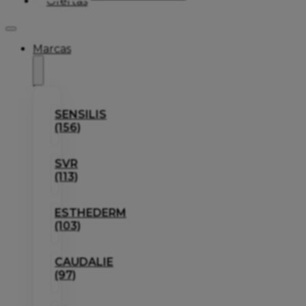
Ofertas
Marcas
SENSILIS
(156)
SVR
(113)
ESTHEDERM
(103)
CAUDALIE
(97)