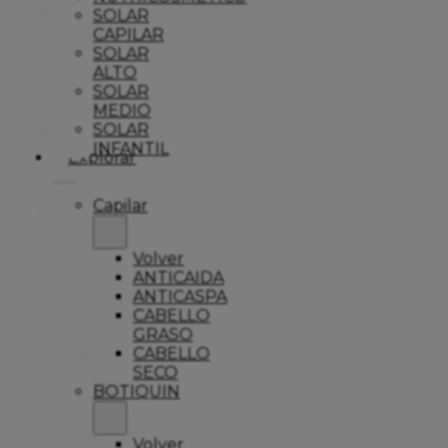
SOLAR
CAPILAR
SOLAR
ALTO
SOLAR
MEDIO
SOLAR
INFANTIL
Explorar
Capilar
Volver
ANTICAIDA
ANTICASPA
CABELLO
GRASO
CABELLO
SECO
BOTIQUIN
Volver