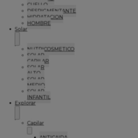
CUELLO
DESPIGMENTANTE
HIDRATACION
HOMBRE
Solar
NUTRICOSMETICO
SOLAR
CAPILAR
SOLAR
ALTO
SOLAR
MEDIO
SOLAR
INFANTIL
Explorar
Capilar
ANTICAIDA