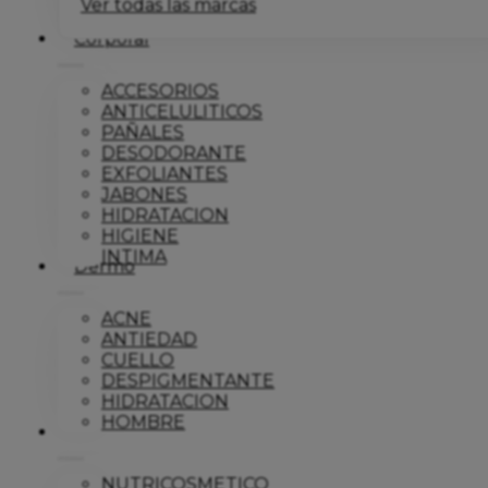
Ver todas las marcas
Corporal
ACCESORIOS
ANTICELULITICOS
PAÑALES
DESODORANTE
EXFOLIANTES
JABONES
HIDRATACION
HIGIENE
INTIMA
Dermo
ACNE
ANTIEDAD
CUELLO
DESPIGMENTANTE
HIDRATACION
HOMBRE
Solar
NUTRICOSMETICO