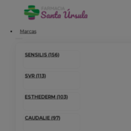
Marcas
SENSILIS (156)
SVR (113)
ESTHEDERM (103)
CAUDALIE (97)