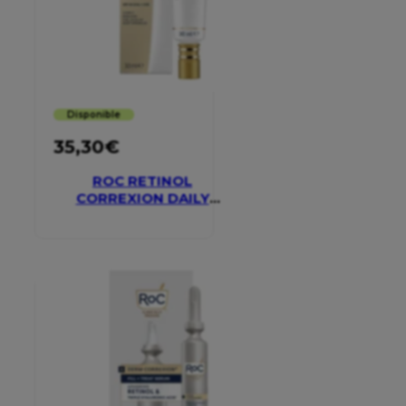
Disponible
35,30
€
ROC RETINOL
CORREXION DAILY
MOISTURISER SPF 30