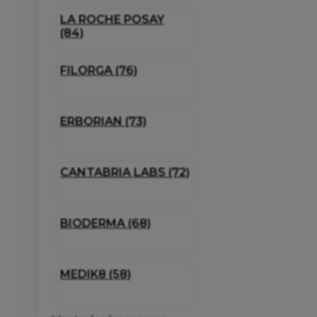
LA ROCHE POSAY
(84)
FILORGA (76)
ERBORIAN (73)
CANTABRIA LABS (72)
BIODERMA (68)
MEDIK8 (58)