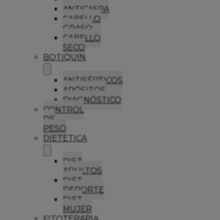
ANTICASPA
CABELLO
GRASO
CABELLO
SECO
BOTIQUIN
ANTISÉPTICOS
APÓSITOS
DIAGNÓSTICO
CONTROL
DE
PESO
DIETETICA
DIET
ADULTOS
DIET
DEPORTE
DIET
MUJER
FITOTERAPIA