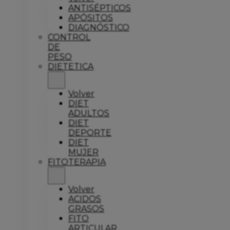
ANTISÉPTICOS
APÓSITOS
DIAGNÓSTICO
CONTROL
DE
PESO
DIETETICA
Volver
DIET
ADULTOS
DIET
DEPORTE
DIET
MUJER
FITOTERAPIA
Volver
ACIDOS
GRASOS
FITO
ARTICULAR