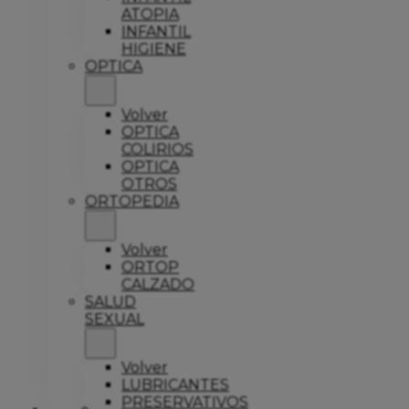
ATOPIA
INFANTIL
HIGIENE
OPTICA
Volver
OPTICA
COLIRIOS
OPTICA
OTROS
ORTOPEDIA
Volver
ORTOP
CALZADO
SALUD
SEXUAL
Volver
LUBRICANTES
PRESERVATIVOS