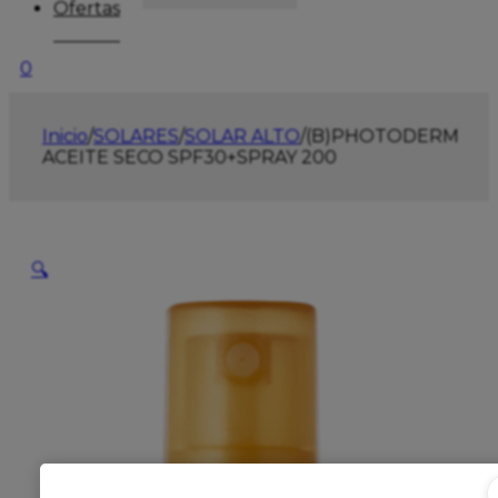
Ofertas
0
Inicio
/
SOLARES
/
SOLAR ALTO
/
(B)PHOTODERM
ACEITE SECO SPF30+SPRAY 200
🔍