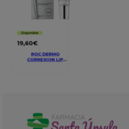
Disponible
19,60
€
ROC DERMO
CORREXION LIP
VOLUMIZER