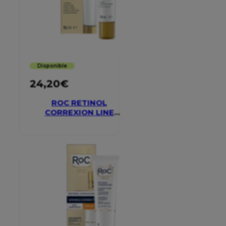
Disponible
24,20
€
ROC RETINOL
CORREXION LINE
SMOOTHING EYE
CREAM