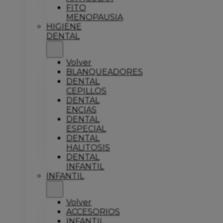
FITO
MENOPAUSIA
HIGIENE
DENTAL
Volver
BLANQUEADORES
DENTAL
CEPILLOS
DENTAL
ENCIAS
DENTAL
ESPECIAL
DENTAL
HALITOSIS
DENTAL
INFANTIL
INFANTIL
Volver
ACCESORIOS
INFANTIL