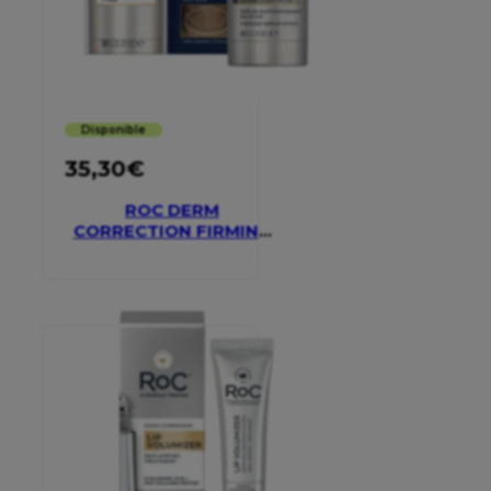
Disponible
35,30
€
ROC DERM
CORRECTION FIRMING
SERUM STICK