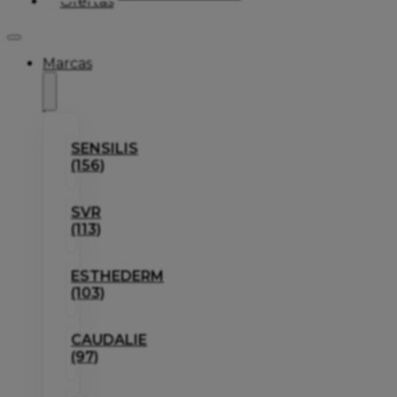
Ofertas
Marcas
SENSILIS
(156)
SVR
(113)
ESTHEDERM
(103)
CAUDALIE
(97)