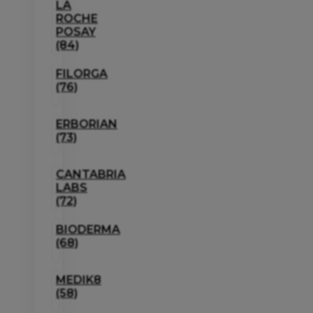
LA
ROCHE
POSAY
(84)
FILORGA
(76)
ERBORIAN
(73)
CANTABRIA
LABS
(72)
BIODERMA
(68)
MEDIK8
(58)