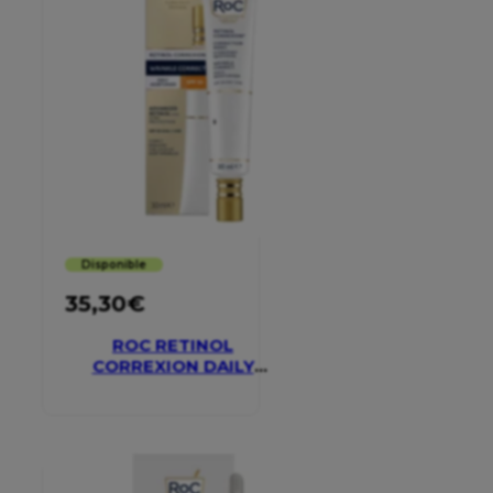
Disponible
35,30
€
ROC RETINOL
CORREXION DAILY
MOISTURISER SPF 30