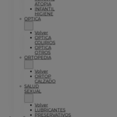
ATOPIA
INFANTIL
HIGIENE
OPTICA
Volver
OPTICA
COLIRIOS
OPTICA
OTROS
ORTOPEDIA
Volver
ORTOP
CALZADO
SALUD
SEXUAL
Volver
LUBRICANTES
PRESERVATIVOS