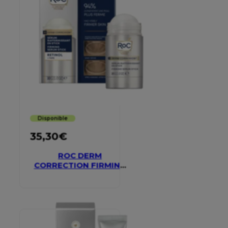
Disponible
35,30
€
ROC DERM
CORRECTION FIRMING
SERUM STICK