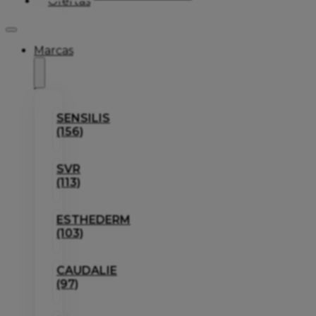
Ofertas
Marcas
SENSILIS
(156)
SVR
(113)
ESTHEDERM
(103)
CAUDALIE
(97)