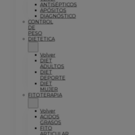
ANTISÉPTICOS
APÓSITOS
DIAGNÓSTICO
CONTROL
DE
PESO
DIETETICA
Volver
DIET
ADULTOS
DIET
DEPORTE
DIET
MUJER
FITOTERAPIA
Volver
ACIDOS
GRASOS
FITO
ARTICULAR