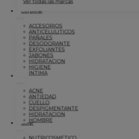
Ver todas las marcas
Corporal
ACCESORIOS
ANTICELULITICOS
PAÑALES
DESODORANTE
EXFOLIANTES
JABONES
HIDRATACION
HIGIENE
INTIMA
Dermo
ACNE
ANTIEDAD
CUELLO
DESPIGMENTANTE
HIDRATACION
HOMBRE
Solar
NUTRICOSMETICO