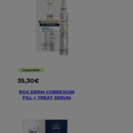
Disponible
35,30
€
ROC DERM CORREXION
FILL + TREAT SERUM