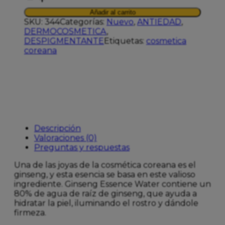
GINGSEN
Añadir al carrito
ESENCE
SKU:
344
Categorías:
Nuevo
,
ANTIEDAD
,
WATER
DERMOCOSMETICA
,
cantidad
DESPIGMENTANTE
Etiquetas:
cosmetica
coreana
Descripción
Valoraciones (0)
Preguntas y respuestas
Una de las joyas de la cosmética coreana es el
ginseng, y esta esencia se basa en este valioso
ingrediente. Ginseng Essence Water contiene un
80% de agua de raíz de ginseng, que ayuda a
hidratar la piel, iluminando el rostro y dándole
firmeza.