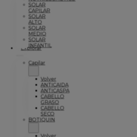
SOLAR
CAPILAR
SOLAR
ALTO
SOLAR
MEDIO
SOLAR
INFANTIL
Explorar
Capilar
Volver
ANTICAIDA
ANTICASPA
CABELLO
GRASO
CABELLO
SECO
BOTIQUIN
Volver