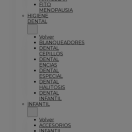
FITO
MENOPAUSIA
HIGIENE
DENTAL
Volver
BLANQUEADORES
DENTAL
CEPILLOS
DENTAL
ENCIAS
DENTAL
ESPECIAL
DENTAL
HALITOSIS
DENTAL
INFANTIL
INFANTIL
Volver
ACCESORIOS
INFANTIL