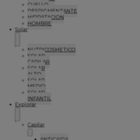
CUELLO
DESPIGMENTANTE
HIDRATACION
HOMBRE
Solar
NUTRICOSMETICO
SOLAR
CAPILAR
SOLAR
ALTO
SOLAR
MEDIO
SOLAR
INFANTIL
Explorar
Capilar
ANTICAIDA