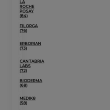
LA
ROCHE
POSAY
(84)
FILORGA
(76)
ERBORIAN
(73)
CANTABRIA
LABS
(72)
BIODERMA
(68)
MEDIK8
(58)