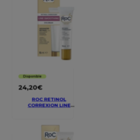
Disponible
24,20
€
ROC RETINOL
CORREXION LINE
SMOOTHING EYE
CREAM