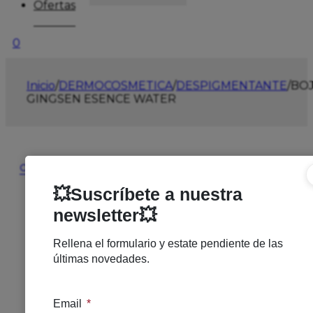
Ofertas
0
Inicio
/
DERMOCOSMETICA
/
DESPIGMENTANTE
/
BO
GINGSEN ESENCE WATER
🔍