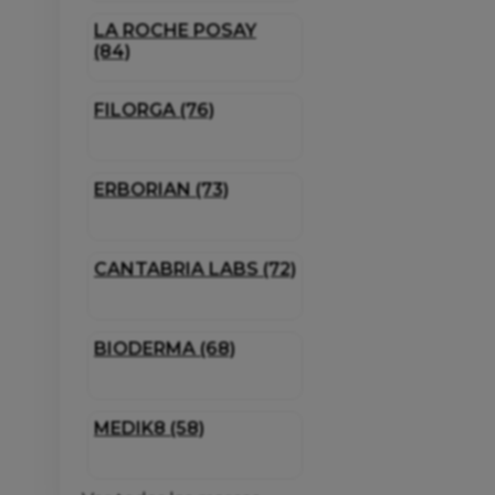
LA ROCHE POSAY
(84)
FILORGA (76)
ERBORIAN (73)
CANTABRIA LABS (72)
BIODERMA (68)
MEDIK8 (58)