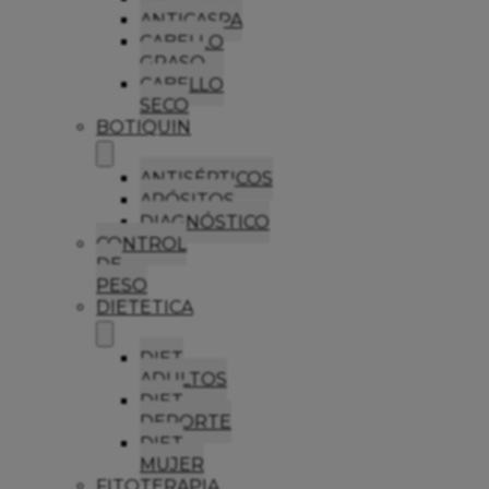
ANTICASPA
CABELLO
GRASO
CABELLO
SECO
BOTIQUIN
ANTISÉPTICOS
APÓSITOS
DIAGNÓSTICO
CONTROL
DE
PESO
DIETETICA
DIET
ADULTOS
DIET
DEPORTE
DIET
MUJER
FITOTERAPIA