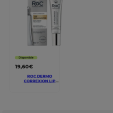
Disponible
19,60
€
ROC DERMO
CORREXION LIP
VOLUMIZER