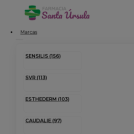
Marcas
SENSILIS (156)
SVR (113)
ESTHEDERM (103)
CAUDALIE (97)