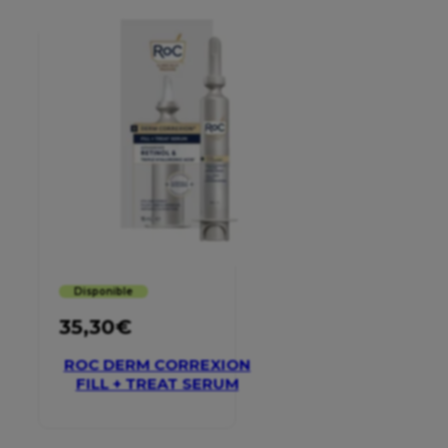
Disponible
35,30
€
ROC DERM CORREXION
FILL + TREAT SERUM