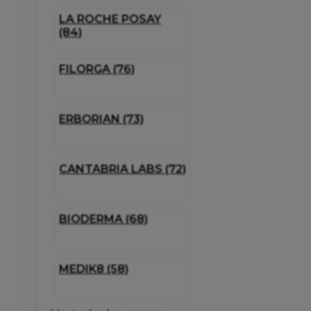
LA ROCHE POSAY
(84)
FILORGA (76)
ERBORIAN (73)
CANTABRIA LABS (72)
BIODERMA (68)
MEDIK8 (58)