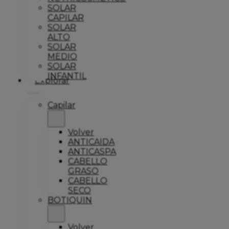
SOLAR
CAPILAR
SOLAR
ALTO
SOLAR
MEDIO
SOLAR
INFANTIL
Explorar
Capilar
Volver
ANTICAIDA
ANTICASPA
CABELLO
GRASO
CABELLO
SECO
BOTIQUIN
Volver