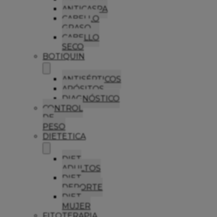
ANTICASPA
CABELLO
GRASO
CABELLO
SECO
BOTIQUIN
ANTISÉPTICOS
APÓSITOS
DIAGNÓSTICO
CONTROL
DE
PESO
DIETETICA
DIET
ADULTOS
DIET
DEPORTE
DIET
MUJER
FITOTERAPIA