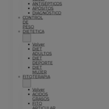
ANTISÉPTICOS
APÓSITOS
DIAGNÓSTICO
CONTROL
DE
PESO
DIETETICA
Volver
DIET
ADULTOS
DIET
DEPORTE
DIET
MUJER
FITOTERAPIA
Volver
ACIDOS
GRASOS
FITO
ARTICULAR