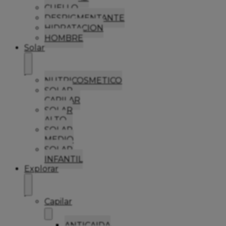
CUELLO
DESPIGMENTANTE
HIDRATACION
HOMBRE
Solar
NUTRICOSMETICO
SOLAR
CAPILAR
SOLAR
ALTO
SOLAR
MEDIO
SOLAR
INFANTIL
Explorar
Capilar
ANTICAIDA