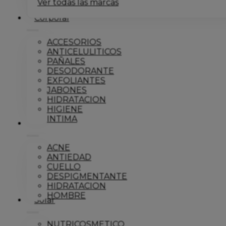
Ver todas las marcas
Corporal
ACCESORIOS
ANTICELULITICOS
PAÑALES
DESODORANTE
EXFOLIANTES
JABONES
HIDRATACION
HIGIENE
INTIMA
Dermo
ACNE
ANTIEDAD
CUELLO
DESPIGMENTANTE
HIDRATACION
HOMBRE
Solar
NUTRICOSMETICO