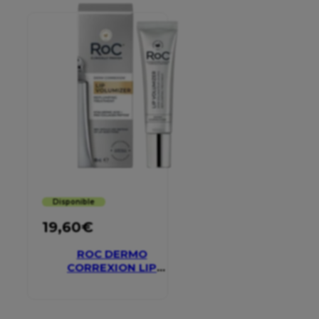
Disponible
19,60
€
ROC DERMO
CORREXION LIP
VOLUMIZER