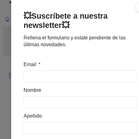
Ofertas
0
Inicio
/
DERMOCOSMETICA
/
ANTIEDAD
/
(B)MARTID
URBAN RESTORE SERUM 30ML
🔍