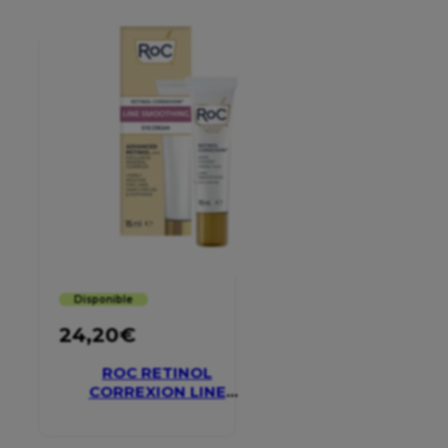
Disponible
24,20
€
ROC RETINOL
CORREXION LINE
SMOOTHING EYE
CREAM