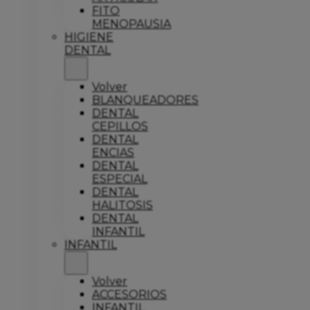
FITO
MENOPAUSIA
HIGIENE
DENTAL
Volver
BLANQUEADORES
DENTAL
CEPILLOS
DENTAL
ENCIAS
DENTAL
ESPECIAL
DENTAL
HALITOSIS
DENTAL
INFANTIL
INFANTIL
Volver
ACCESORIOS
INFANTIL