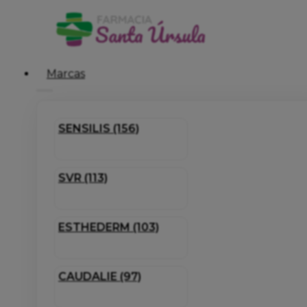
Marcas
SENSILIS (156)
SVR (113)
ESTHEDERM (103)
CAUDALIE (97)