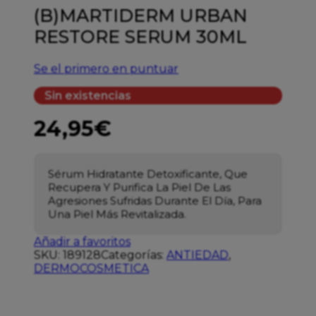
(B)MARTIDERM URBAN
RESTORE SERUM 30ML
Se el primero en puntuar
Sin existencias
24,95
€
Sérum Hidratante Detoxificante, Que
Recupera Y Purifica La Piel De Las
Agresiones Sufridas Durante El Día, Para
Una Piel Más Revitalizada.
Añadir a favoritos
SKU:
189128
Categorías:
ANTIEDAD
,
DERMOCOSMETICA