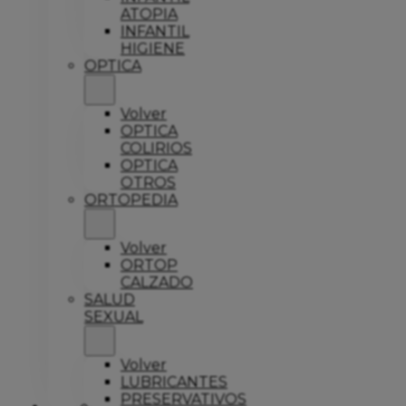
ATOPIA
INFANTIL
HIGIENE
OPTICA
Volver
OPTICA
COLIRIOS
OPTICA
OTROS
ORTOPEDIA
Volver
ORTOP
CALZADO
SALUD
SEXUAL
Volver
LUBRICANTES
PRESERVATIVOS