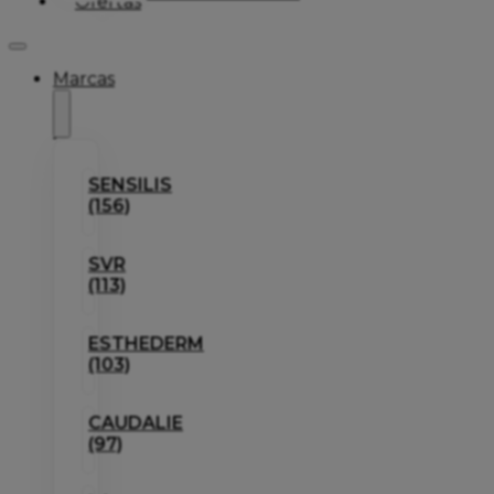
Ofertas
Marcas
SENSILIS
(156)
SVR
(113)
ESTHEDERM
(103)
CAUDALIE
(97)