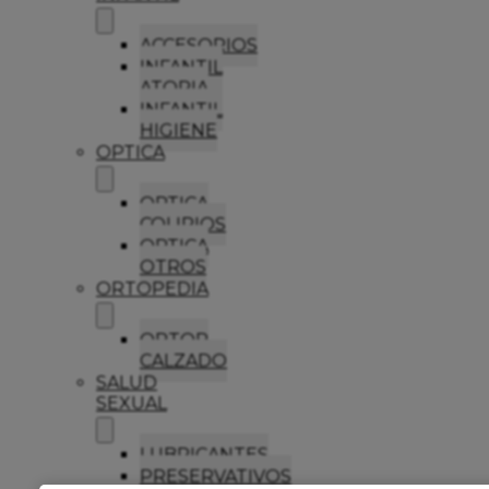
ACCESORIOS
INFANTIL
ATOPIA
INFANTIL
HIGIENE
OPTICA
OPTICA
COLIRIOS
OPTICA
OTROS
ORTOPEDIA
ORTOP
CALZADO
SALUD
SEXUAL
LUBRICANTES
PRESERVATIVOS