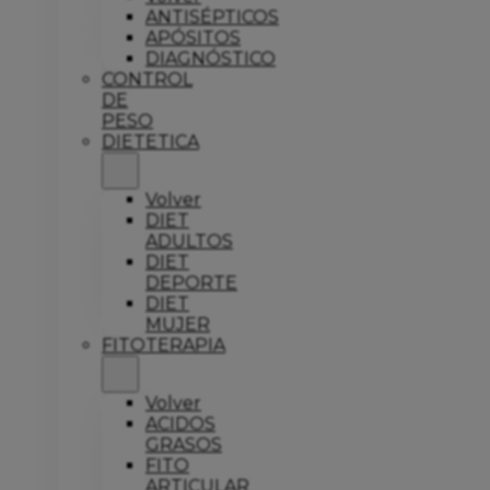
ANTISÉPTICOS
APÓSITOS
DIAGNÓSTICO
CONTROL
DE
PESO
DIETETICA
Volver
DIET
ADULTOS
DIET
DEPORTE
DIET
MUJER
FITOTERAPIA
Volver
ACIDOS
GRASOS
FITO
ARTICULAR