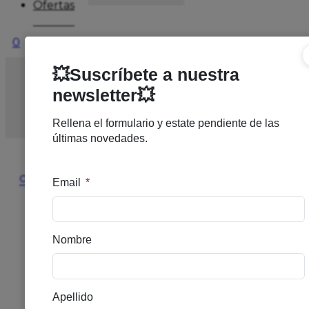
Ofertas
0
Inicio
/
DERMOCOSMETICA
/
LIMPIEZA
FACIAL
/
(B)MARTIDERM ACEITE MICELAR LIMP
100 M
🔍