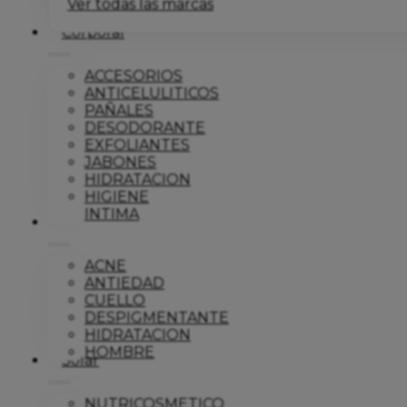
Ver todas las marcas
Corporal
ACCESORIOS
ANTICELULITICOS
PAÑALES
DESODORANTE
EXFOLIANTES
JABONES
HIDRATACION
HIGIENE
INTIMA
Dermo
ACNE
ANTIEDAD
CUELLO
DESPIGMENTANTE
HIDRATACION
HOMBRE
Solar
NUTRICOSMETICO