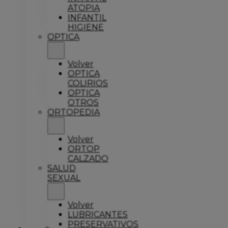
ATOPIA
INFANTIL
HIGIENE
OPTICA
Volver
OPTICA
COLIRIOS
OPTICA
OTROS
ORTOPEDIA
Volver
ORTOP
CALZADO
SALUD
SEXUAL
Volver
LUBRICANTES
PRESERVATIVOS