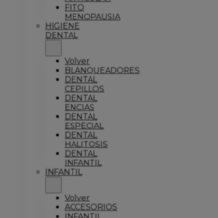
FITO
MENOPAUSIA
HIGIENE
DENTAL
Volver
BLANQUEADORES
DENTAL
CEPILLOS
DENTAL
ENCIAS
DENTAL
ESPECIAL
DENTAL
HALITOSIS
DENTAL
INFANTIL
INFANTIL
Volver
ACCESORIOS
INFANTIL