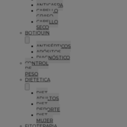
ANTICASPA
CABELLO
GRASO
CABELLO
SECO
BOTIQUIN
ANTISÉPTICOS
APÓSITOS
DIAGNÓSTICO
CONTROL
DE
PESO
DIETETICA
DIET
ADULTOS
DIET
DEPORTE
DIET
MUJER
FITOTERAPIA