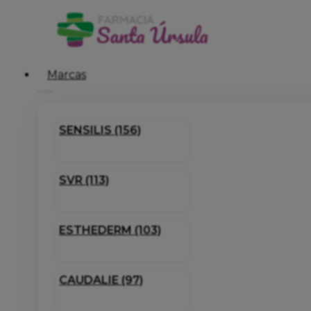
Marcas
SENSILIS (156)
SVR (113)
ESTHEDERM (103)
CAUDALIE (97)