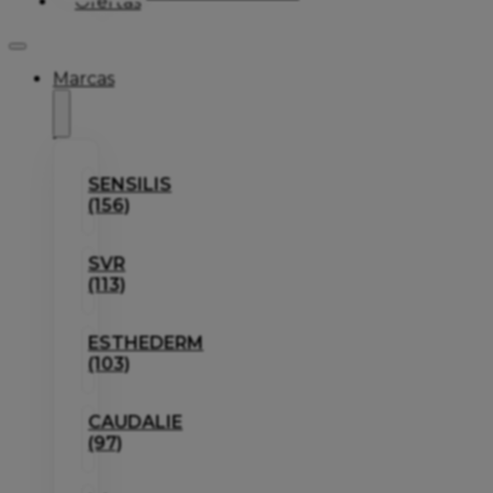
Ofertas
Marcas
SENSILIS
(156)
SVR
(113)
ESTHEDERM
(103)
CAUDALIE
(97)