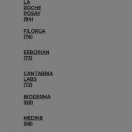
LA
ROCHE
POSAY
(84)
FILORGA
(76)
ERBORIAN
(73)
CANTABRIA
LABS
(72)
BIODERMA
(68)
MEDIK8
(58)