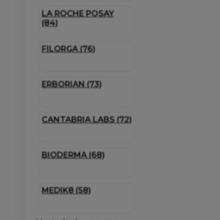
LA ROCHE POSAY
(84)
FILORGA (76)
ERBORIAN (73)
CANTABRIA LABS (72)
BIODERMA (68)
MEDIK8 (58)