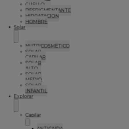
CUELLO
DESPIGMENTANTE
HIDRATACION
HOMBRE
Solar
NUTRICOSMETICO
SOLAR
CAPILAR
SOLAR
ALTO
SOLAR
MEDIO
SOLAR
INFANTIL
Explorar
Capilar
ANTICAIDA