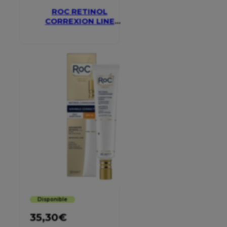
ROC RETINOL
CORREXION LINE
SMOOTHING EYE
CREAM
Disponible
35,30
€