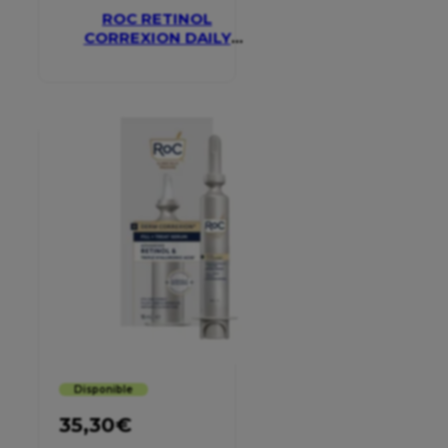
ROC RETINOL
CORREXION DAILY
MOISTURISER SPF 30
Disponible
35,30
€