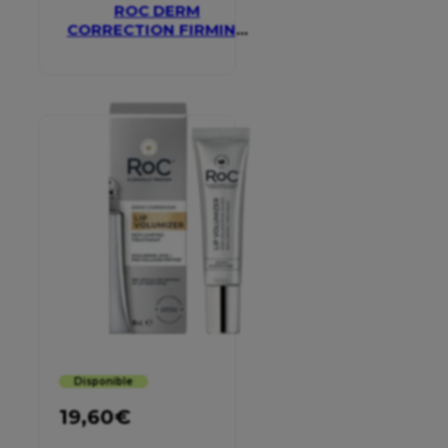
ROC DERM
CORRECTION FIRMING
SERUM STICK
Disponible
19,60
€