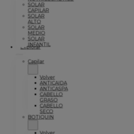
SOLAR
CAPILAR
SOLAR
ALTO
SOLAR
MEDIO
SOLAR
INFANTIL
Explorar
Capilar
Volver
ANTICAIDA
ANTICASPA
CABELLO
GRASO
CABELLO
SECO
BOTIQUIN
Volver