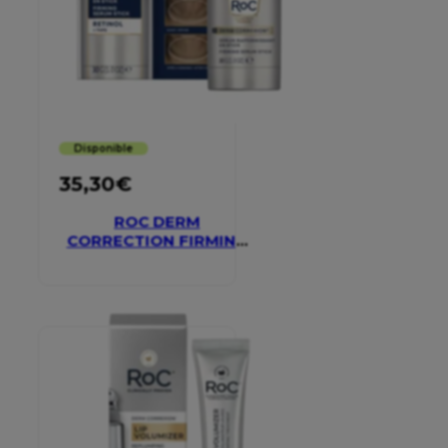
Disponible
35,30
€
ROC DERM
CORRECTION FIRMING
SERUM STICK