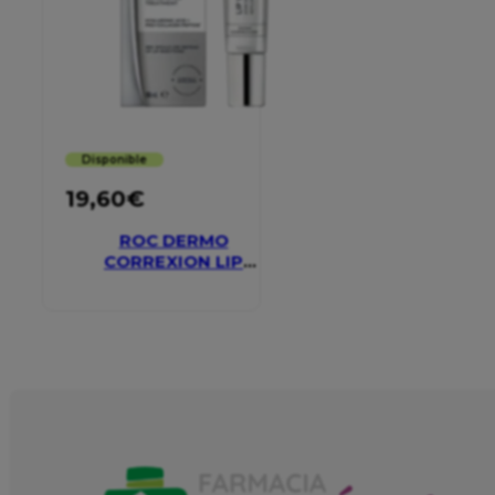
Disponible
19,60
€
ROC DERMO
CORREXION LIP
VOLUMIZER