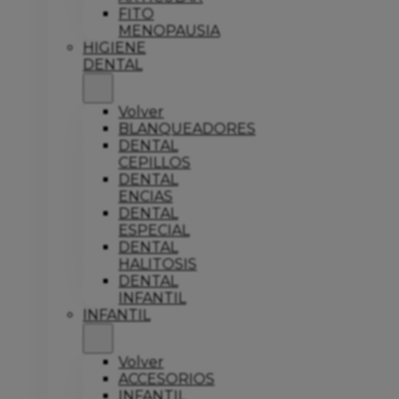
FITO
MENOPAUSIA
HIGIENE
DENTAL
Volver
BLANQUEADORES
DENTAL
CEPILLOS
DENTAL
ENCIAS
DENTAL
ESPECIAL
DENTAL
HALITOSIS
DENTAL
INFANTIL
INFANTIL
Volver
ACCESORIOS
INFANTIL