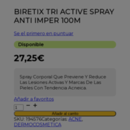
BIRETIX TRI ACTIVE SPRAY
ANTI IMPER 100M
Se el primero en puntuar
Disponible
27,25
€
Spray Corporal Que Previene Y Reduce
Las Lesiones Activas Y Marcas De Las
Pieles Con Tendencia Acneica.
Añadir a favoritos
BIRETIX
TRI
Añadir al carrito
ACTIVE
SKU:
194576
Categorías:
ACNE
,
SPRAY
DERMOCOSMETICA
ANTI