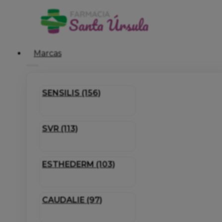
Marcas
SENSILIS (156)
SVR (113)
ESTHEDERM (103)
CAUDALIE (97)