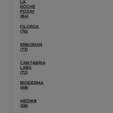
LA
ROCHE
POSAY
(84)
FILORGA
(76)
ERBORIAN
(73)
CANTABRIA
LABS
(72)
BIODERMA
(68)
MEDIK8
(58)