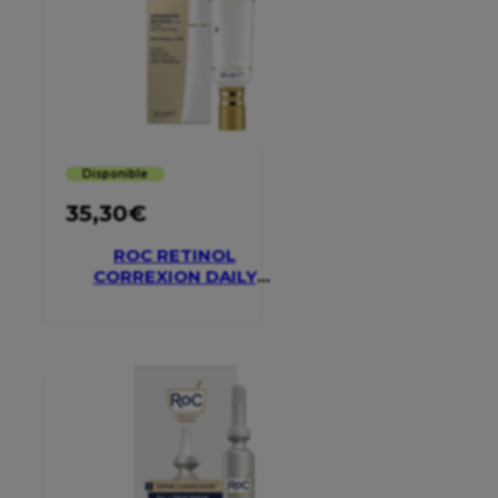
Disponible
35,30
€
ROC RETINOL
CORREXION DAILY
MOISTURISER SPF 30