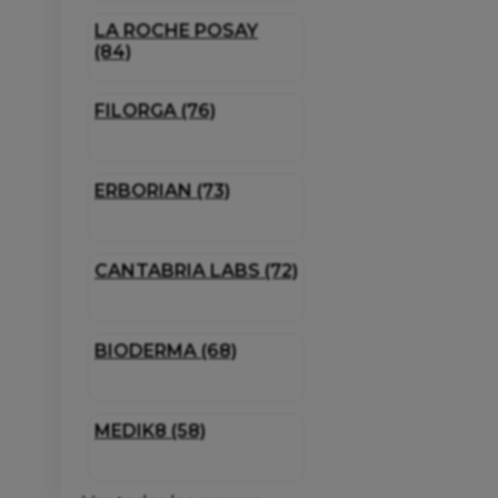
LA ROCHE POSAY
(84)
FILORGA (76)
ERBORIAN (73)
CANTABRIA LABS (72)
BIODERMA (68)
MEDIK8 (58)