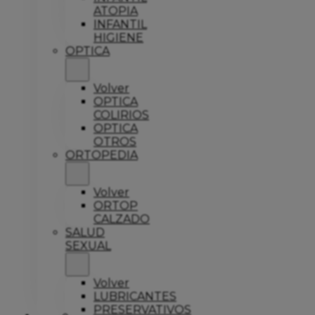
ATOPIA
INFANTIL
HIGIENE
OPTICA
Volver
OPTICA
COLIRIOS
OPTICA
OTROS
ORTOPEDIA
Volver
ORTOP
CALZADO
SALUD
SEXUAL
Volver
LUBRICANTES
PRESERVATIVOS