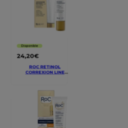
Disponible
24,20
€
ROC RETINOL
CORREXION LINE
SMOOTHING EYE
CREAM