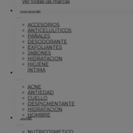
Ver todas las marcas
Corporal
ACCESORIOS
ANTICELULITICOS
PAÑALES
DESODORANTE
EXFOLIANTES
JABONES
HIDRATACION
HIGIENE
INTIMA
Dermo
ACNE
ANTIEDAD
CUELLO
DESPIGMENTANTE
HIDRATACION
HOMBRE
Solar
NUTRICOSMETICO