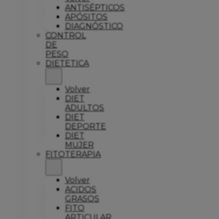
ANTISÉPTICOS
APÓSITOS
DIAGNÓSTICO
CONTROL
DE
PESO
DIETETICA
Volver
DIET
ADULTOS
DIET
DEPORTE
DIET
MUJER
FITOTERAPIA
Volver
ACIDOS
GRASOS
FITO
ARTICULAR