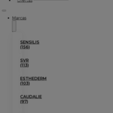
Ofertas
Marcas
SENSILIS
(156)
SVR
(113)
ESTHEDERM
(103)
CAUDALIE
(97)