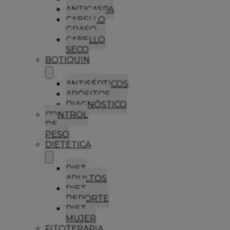
ANTICASPA
CABELLO
GRASO
CABELLO
SECO
BOTIQUIN
ANTISÉPTICOS
APÓSITOS
DIAGNÓSTICO
CONTROL
DE
PESO
DIETETICA
DIET
ADULTOS
DIET
DEPORTE
DIET
MUJER
FITOTERAPIA