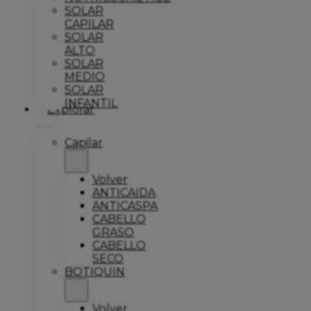
SOLAR
CAPILAR
SOLAR
ALTO
SOLAR
MEDIO
SOLAR
INFANTIL
Explorar
Capilar
Volver
ANTICAIDA
ANTICASPA
CABELLO
GRASO
CABELLO
SECO
BOTIQUIN
Volver