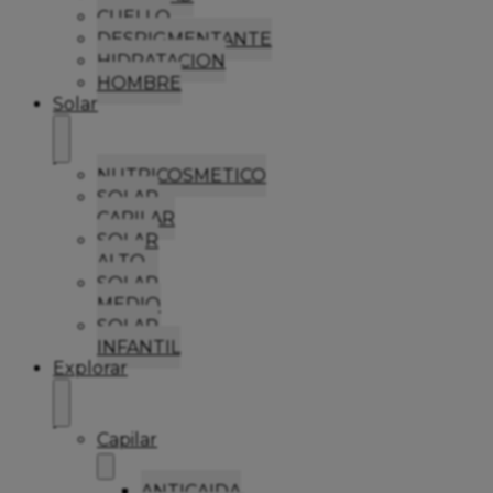
CUELLO
DESPIGMENTANTE
HIDRATACION
HOMBRE
Solar
NUTRICOSMETICO
SOLAR
CAPILAR
SOLAR
ALTO
SOLAR
MEDIO
SOLAR
INFANTIL
Explorar
Capilar
ANTICAIDA