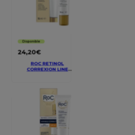
Disponible
24,20
€
ROC RETINOL
CORREXION LINE
SMOOTHING EYE
CREAM