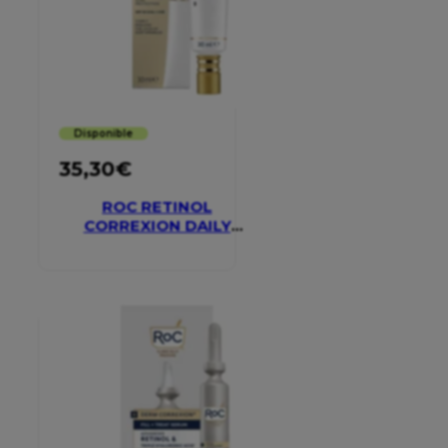
Disponible
35,30
€
ROC RETINOL
CORREXION DAILY
MOISTURISER SPF 30