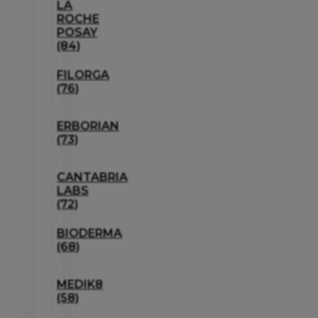
LA
ROCHE
POSAY
(84)
FILORGA
(76)
ERBORIAN
(73)
CANTABRIA
LABS
(72)
BIODERMA
(68)
MEDIK8
(58)