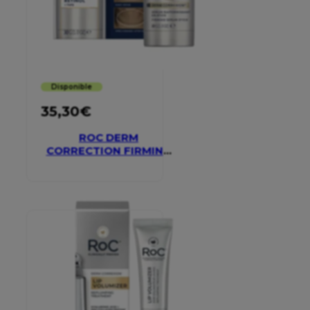
Disponible
35,30
€
ROC DERM
CORRECTION FIRMING
SERUM STICK