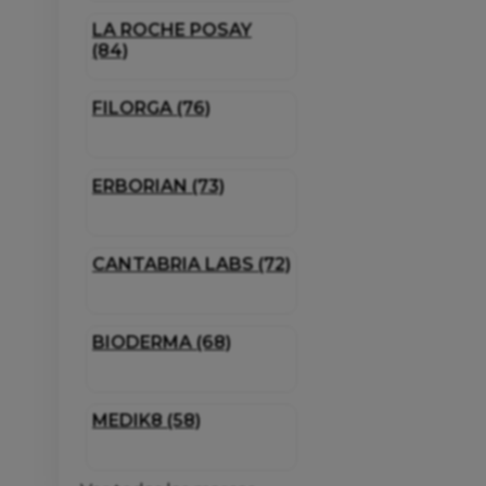
LA ROCHE POSAY
(84)
FILORGA (76)
ERBORIAN (73)
CANTABRIA LABS (72)
BIODERMA (68)
MEDIK8 (58)