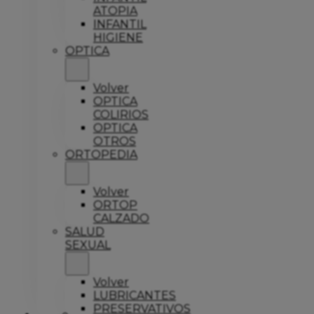
ATOPIA
INFANTIL
HIGIENE
OPTICA
Volver
OPTICA
COLIRIOS
OPTICA
OTROS
ORTOPEDIA
Volver
ORTOP
CALZADO
SALUD
SEXUAL
Volver
LUBRICANTES
PRESERVATIVOS