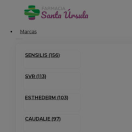
Marcas
SENSILIS (156)
SVR (113)
ESTHEDERM (103)
CAUDALIE (97)