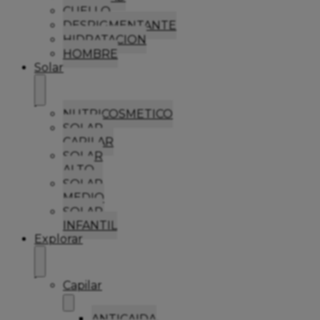
CUELLO
DESPIGMENTANTE
HIDRATACION
HOMBRE
Solar
NUTRICOSMETICO
SOLAR
CAPILAR
SOLAR
ALTO
SOLAR
MEDIO
SOLAR
INFANTIL
Explorar
Capilar
ANTICAIDA