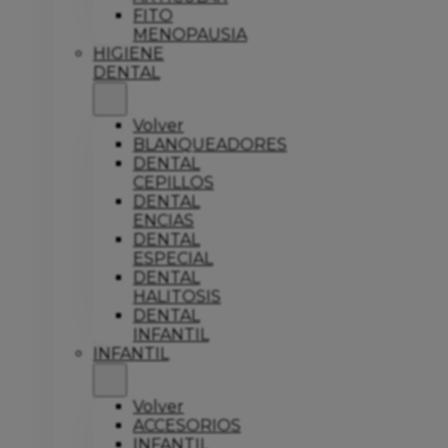
FITO
MENOPAUSIA
HIGIENE
DENTAL
Volver
BLANQUEADORES
DENTAL
CEPILLOS
DENTAL
ENCIAS
DENTAL
ESPECIAL
DENTAL
HALITOSIS
DENTAL
INFANTIL
INFANTIL
Volver
ACCESORIOS
INFANTIL