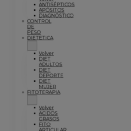
ANTISÉPTICOS
APÓSITOS
DIAGNÓSTICO
CONTROL
DE
PESO
DIETETICA
Volver
DIET
ADULTOS
DIET
DEPORTE
DIET
MUJER
FITOTERAPIA
Volver
ACIDOS
GRASOS
FITO
ARTICULAR