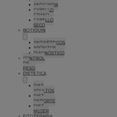
ANTICASPA
CABELLO
GRASO
CABELLO
SECO
BOTIQUIN
ANTISÉPTICOS
APÓSITOS
DIAGNÓSTICO
CONTROL
DE
PESO
DIETETICA
DIET
ADULTOS
DIET
DEPORTE
DIET
MUJER
FITOTERAPIA