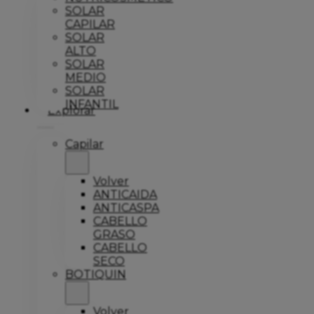
SOLAR
CAPILAR
SOLAR
ALTO
SOLAR
MEDIO
SOLAR
INFANTIL
Explorar
Capilar
Volver
ANTICAIDA
ANTICASPA
CABELLO
GRASO
CABELLO
SECO
BOTIQUIN
Volver