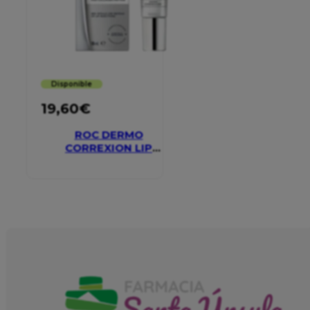
Disponible
19,60
€
ROC DERMO
CORREXION LIP
VOLUMIZER