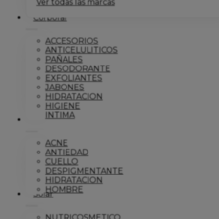
Ver todas las marcas
Corporal
ACCESORIOS
ANTICELULITICOS
PAÑALES
DESODORANTE
EXFOLIANTES
JABONES
HIDRATACION
HIGIENE
INTIMA
Dermo
ACNE
ANTIEDAD
CUELLO
DESPIGMENTANTE
HIDRATACION
HOMBRE
Solar
NUTRICOSMETICO