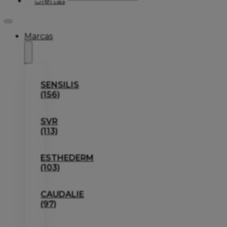
Ofertas
Marcas
SENSILIS
(156)
SVR
(113)
ESTHEDERM
(103)
CAUDALIE
(97)