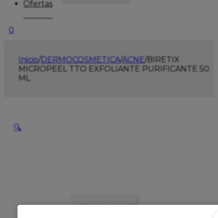
Ofertas
0
Inicio
/
DERMOCOSMETICA
/
ACNE
/
BIRETIX
MICROPEEL TTO EXFOLIANTE PURIFICANTE 50
ML
🔍