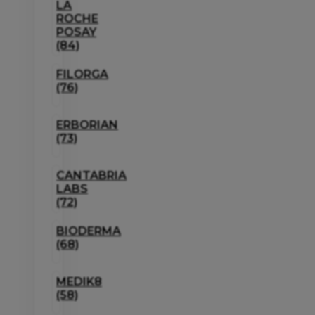
LA
ROCHE
POSAY
(84)
FILORGA
(76)
ERBORIAN
(73)
CANTABRIA
LABS
(72)
BIODERMA
(68)
MEDIK8
(58)