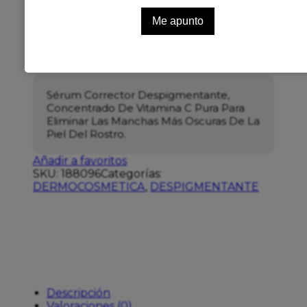
Sin existencias
26,25
€
Sérum Corrector Despigmentante,
Concentrado De Vitamina C Pura Para
Eliminar Las Manchas Más Oscuras De La
Piel Del Rostro.
Añadir a favoritos
SKU:
188096
Categorías:
DERMOCOSMETICA
,
DESPIGMENTANTE
Descripción
Valoraciones (0)