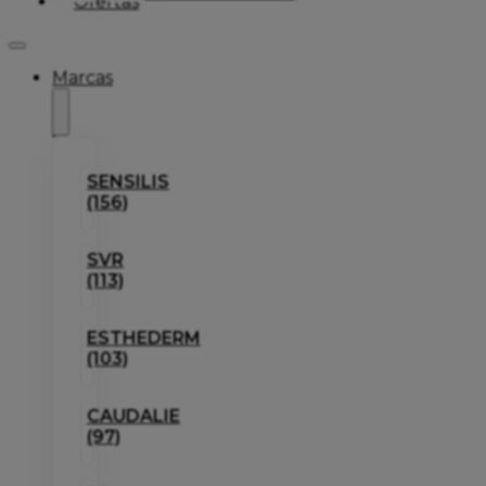
Ofertas
Marcas
SENSILIS
(156)
SVR
(113)
ESTHEDERM
(103)
CAUDALIE
(97)