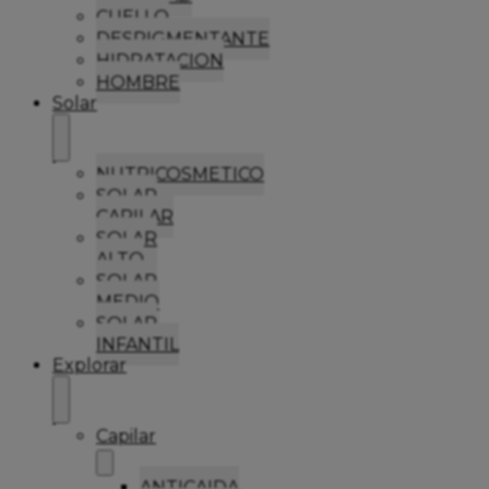
CUELLO
DESPIGMENTANTE
HIDRATACION
HOMBRE
Solar
NUTRICOSMETICO
SOLAR
CAPILAR
SOLAR
ALTO
SOLAR
MEDIO
SOLAR
INFANTIL
Explorar
Capilar
ANTICAIDA