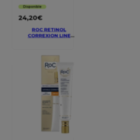
Disponible
24,20
€
ROC RETINOL
CORREXION LINE
SMOOTHING EYE
CREAM