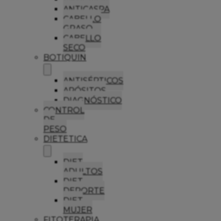
ANTICASPA
CABELLO
GRASO
CABELLO
SECO
BOTIQUIN
ANTISÉPTICOS
APÓSITOS
DIAGNÓSTICO
CONTROL
DE
PESO
DIETETICA
DIET
ADULTOS
DIET
DEPORTE
DIET
MUJER
FITOTERAPIA