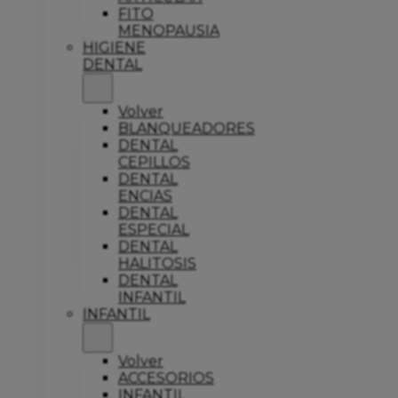
FITO
MENOPAUSIA
HIGIENE
DENTAL
Volver
BLANQUEADORES
DENTAL
CEPILLOS
DENTAL
ENCIAS
DENTAL
ESPECIAL
DENTAL
HALITOSIS
DENTAL
INFANTIL
INFANTIL
Volver
ACCESORIOS
INFANTIL