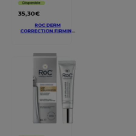
Disponible
35,30
€
ROC DERM
CORRECTION FIRMING
SERUM STICK