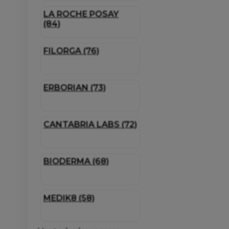
LA ROCHE POSAY
(84)
FILORGA (76)
ERBORIAN (73)
CANTABRIA LABS (72)
BIODERMA (68)
MEDIK8 (58)