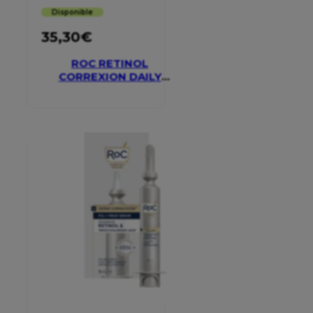
Disponible
35,30
€
ROC RETINOL
CORREXION DAILY
MOISTURISER SPF 30