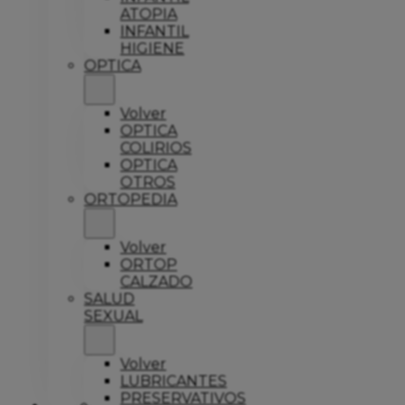
ATOPIA
INFANTIL
HIGIENE
OPTICA
Volver
OPTICA
COLIRIOS
OPTICA
OTROS
ORTOPEDIA
Volver
ORTOP
CALZADO
SALUD
SEXUAL
Volver
LUBRICANTES
PRESERVATIVOS