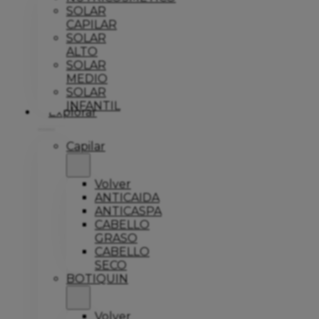
SOLAR
CAPILAR
SOLAR
ALTO
SOLAR
MEDIO
SOLAR
INFANTIL
Explorar
Capilar
Volver
ANTICAIDA
ANTICASPA
CABELLO
GRASO
CABELLO
SECO
BOTIQUIN
Volver