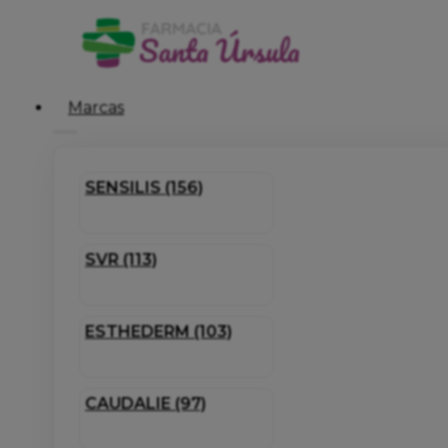
Marcas
SENSILIS (156)
SVR (113)
ESTHEDERM (103)
CAUDALIE (97)