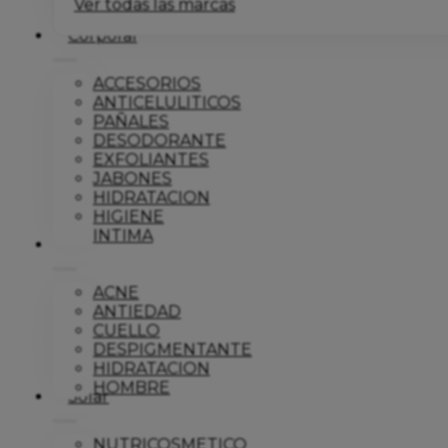
Ver todas las marcas
Corporal
ACCESORIOS
ANTICELULITICOS
PAÑALES
DESODORANTE
EXFOLIANTES
JABONES
HIDRATACION
HIGIENE
INTIMA
Dermo
ACNE
ANTIEDAD
CUELLO
DESPIGMENTANTE
HIDRATACION
HOMBRE
Solar
NUTRICOSMETICO