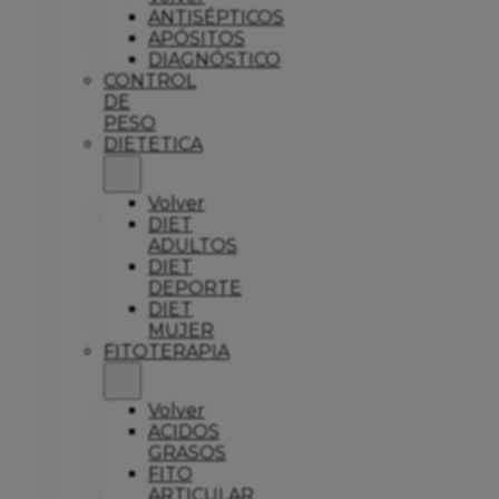
ANTISÉPTICOS
APÓSITOS
DIAGNÓSTICO
CONTROL
DE
PESO
DIETETICA
Volver
DIET
ADULTOS
DIET
DEPORTE
DIET
MUJER
FITOTERAPIA
Volver
ACIDOS
GRASOS
FITO
ARTICULAR