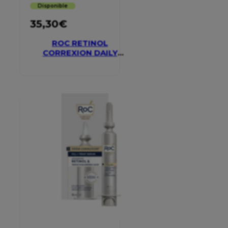
Disponible
35,30
€
ROC RETINOL
CORREXION DAILY
MOISTURISER SPF 30