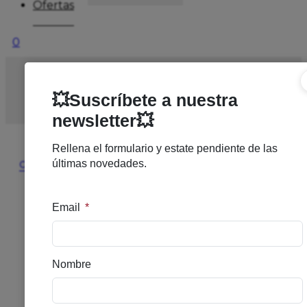
Ofertas
0
Inicio
/
CORPORAL
/
JABONES
/
BIODERMA
ATODERM GEL DUCHA 1000 ML
🔍