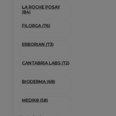
LA ROCHE POSAY
(84)
FILORGA (76)
ERBORIAN (73)
CANTABRIA LABS (72)
BIODERMA (68)
MEDIK8 (58)