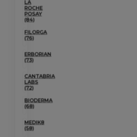
LA
ROCHE
POSAY
(84)
FILORGA
(76)
ERBORIAN
(73)
CANTABRIA
LABS
(72)
BIODERMA
(68)
MEDIK8
(58)