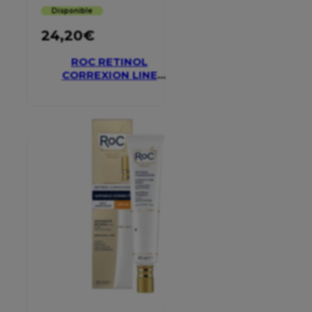
Disponible
24,20
€
ROC RETINOL
CORREXION LINE
SMOOTHING EYE
CREAM