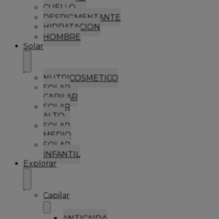
CUELLO
DESPIGMENTANTE
HIDRATACION
HOMBRE
Solar
NUTRICOSMETICO
SOLAR
CAPILAR
SOLAR
ALTO
SOLAR
MEDIO
SOLAR
INFANTIL
Explorar
Capilar
ANTICAIDA