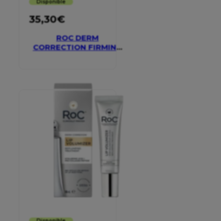
Disponible
35,30
€
ROC DERM
CORRECTION FIRMING
SERUM STICK
Disponible