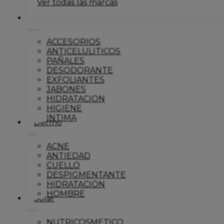
Ver todas las marcas
Corporal
ACCESORIOS
ANTICELULITICOS
PAÑALES
DESODORANTE
EXFOLIANTES
JABONES
HIDRATACION
HIGIENE
INTIMA
Dermo
ACNE
ANTIEDAD
CUELLO
DESPIGMENTANTE
HIDRATACION
HOMBRE
Solar
NUTRICOSMETICO