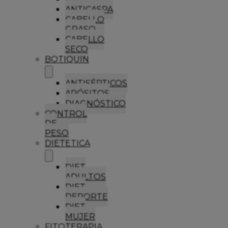
ANTICASPA
CABELLO
GRASO
CABELLO
SECO
BOTIQUIN
ANTISÉPTICOS
APÓSITOS
DIAGNÓSTICO
CONTROL
DE
PESO
DIETETICA
DIET
ADULTOS
DIET
DEPORTE
DIET
MUJER
FITOTERAPIA