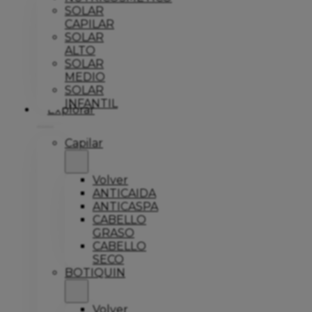
SOLAR
CAPILAR
SOLAR
ALTO
SOLAR
MEDIO
SOLAR
INFANTIL
Explorar
Capilar
Volver
ANTICAIDA
ANTICASPA
CABELLO
GRASO
CABELLO
SECO
BOTIQUIN
Volver