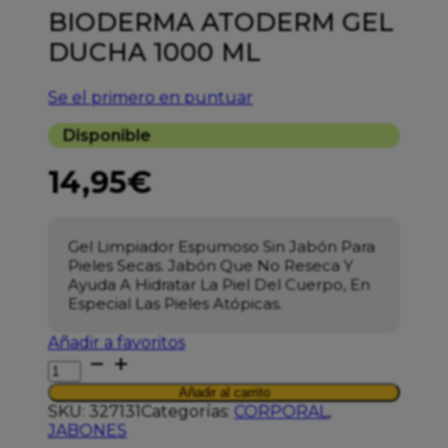
BIODERMA ATODERM GEL
DUCHA 1000 ML
Se el primero en puntuar
Disponible
14,95
€
Gel Limpiador Espumoso Sin Jabón Para
Pieles Secas. Jabón Que No Reseca Y
Ayuda A Hidratar La Piel Del Cuerpo, En
Especial Las Pieles Atópicas.
Añadir a favoritos
BIODERMA
ATODERM
Añadir al carrito
GEL
SKU:
327131
Categorías:
CORPORAL
,
DUCHA
JABONES
1000