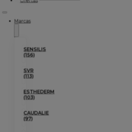
Ofertas
Marcas
SENSILIS
(156)
SVR
(113)
ESTHEDERM
(103)
CAUDALIE
(97)