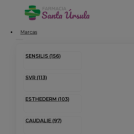
Marcas
SENSILIS (156)
SVR (113)
ESTHEDERM (103)
CAUDALIE (97)