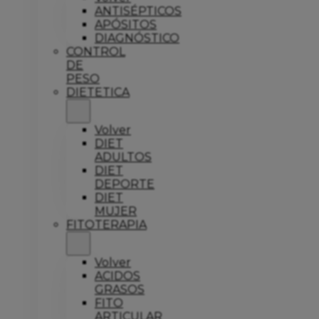
ANTISÉPTICOS
APÓSITOS
DIAGNÓSTICO
CONTROL
DE
PESO
DIETETICA
Volver
DIET
ADULTOS
DIET
DEPORTE
DIET
MUJER
FITOTERAPIA
Volver
ACIDOS
GRASOS
FITO
ARTICULAR