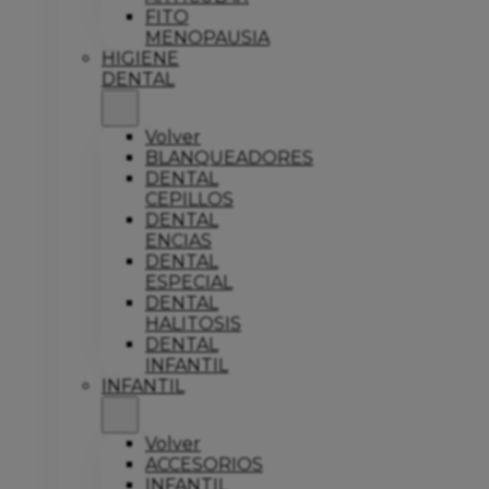
FITO
MENOPAUSIA
HIGIENE
DENTAL
Volver
BLANQUEADORES
DENTAL
CEPILLOS
DENTAL
ENCIAS
DENTAL
ESPECIAL
DENTAL
HALITOSIS
DENTAL
INFANTIL
INFANTIL
Volver
ACCESORIOS
INFANTIL