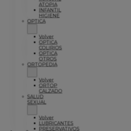
ATOPIA
INFANTIL
HIGIENE
OPTICA
Volver
OPTICA
COLIRIOS
OPTICA
OTROS
ORTOPEDIA
Volver
ORTOP
CALZADO
SALUD
SEXUAL
Volver
LUBRICANTES
PRESERVATIVOS