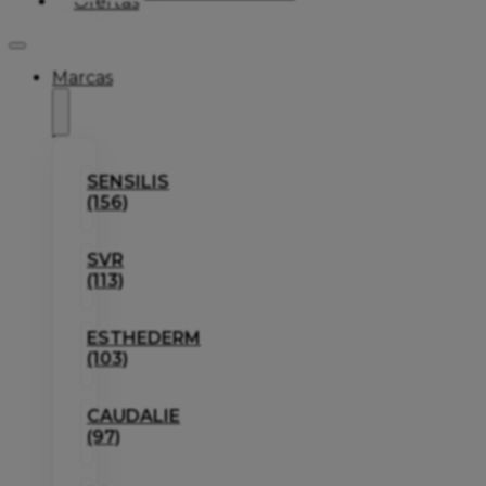
Ofertas
Marcas
SENSILIS
(156)
SVR
(113)
ESTHEDERM
(103)
CAUDALIE
(97)