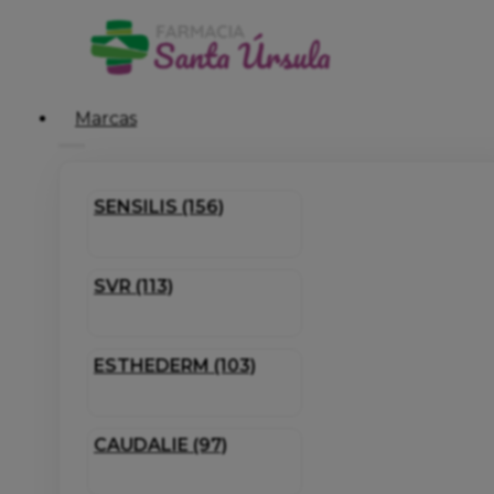
Marcas
SENSILIS (156)
SVR (113)
ESTHEDERM (103)
CAUDALIE (97)