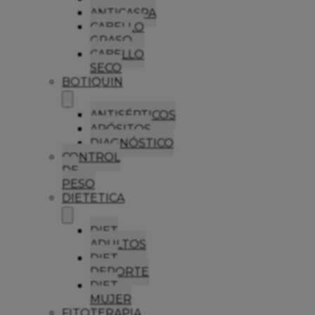
ANTICASPA
CABELLO
GRASO
CABELLO
SECO
BOTIQUIN
ANTISÉPTICOS
APÓSITOS
DIAGNÓSTICO
CONTROL
DE
PESO
DIETETICA
DIET
ADULTOS
DIET
DEPORTE
DIET
MUJER
FITOTERAPIA