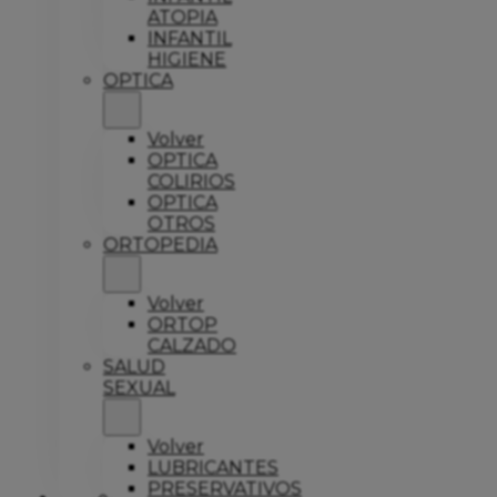
ATOPIA
INFANTIL
HIGIENE
OPTICA
Volver
OPTICA
COLIRIOS
OPTICA
OTROS
ORTOPEDIA
Volver
ORTOP
CALZADO
SALUD
SEXUAL
Volver
LUBRICANTES
PRESERVATIVOS