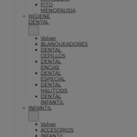
FITO
MENOPAUSIA
HIGIENE
DENTAL
Volver
BLANQUEADORES
DENTAL
CEPILLOS
DENTAL
ENCIAS
DENTAL
ESPECIAL
DENTAL
HALITOSIS
DENTAL
INFANTIL
INFANTIL
Volver
ACCESORIOS
INFANTIL