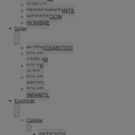
CUELLO
DESPIGMENTANTE
HIDRATACION
HOMBRE
Solar
NUTRICOSMETICO
SOLAR
CAPILAR
SOLAR
ALTO
SOLAR
MEDIO
SOLAR
INFANTIL
Explorar
Capilar
ANTICAIDA