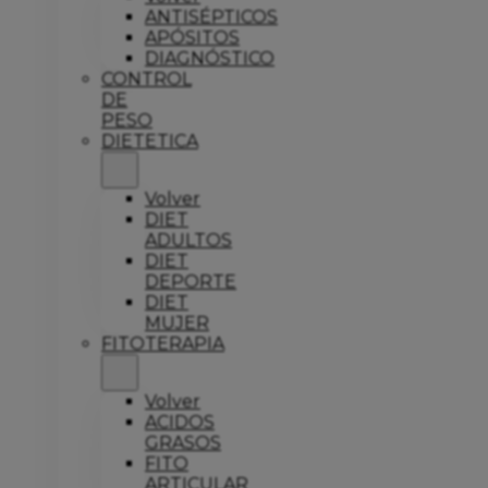
ANTISÉPTICOS
APÓSITOS
DIAGNÓSTICO
CONTROL
DE
PESO
DIETETICA
Volver
DIET
ADULTOS
DIET
DEPORTE
DIET
MUJER
FITOTERAPIA
Volver
ACIDOS
GRASOS
FITO
ARTICULAR