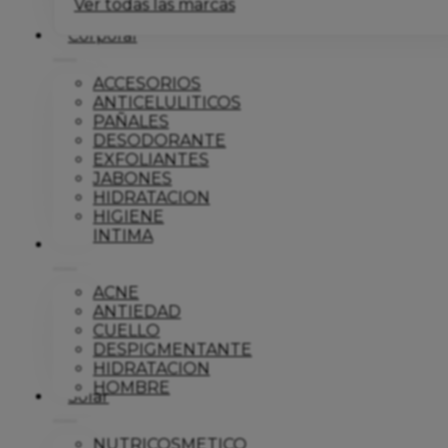
Ver todas las marcas
Corporal
ACCESORIOS
ANTICELULITICOS
PAÑALES
DESODORANTE
EXFOLIANTES
JABONES
HIDRATACION
HIGIENE
INTIMA
Dermo
ACNE
ANTIEDAD
CUELLO
DESPIGMENTANTE
HIDRATACION
HOMBRE
Solar
NUTRICOSMETICO