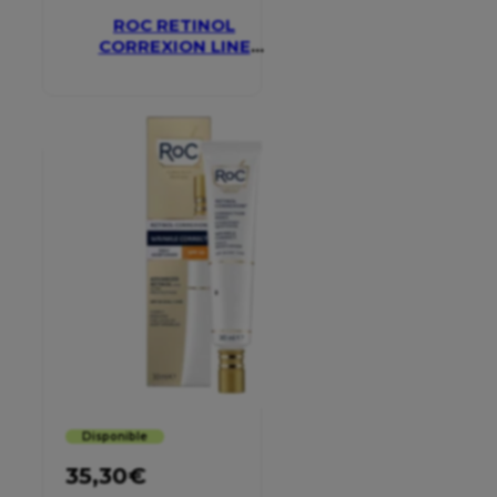
ROC RETINOL
CORREXION LINE
SMOOTHING EYE
CREAM
Disponible
35,30
€