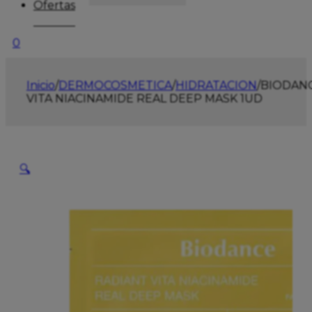
Ofertas
0
Inicio
/
DERMOCOSMETICA
/
HIDRATACION
/
BIODAN
VITA NIACINAMIDE REAL DEEP MASK 1UD
🔍