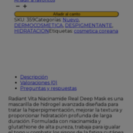
BIODANCE
VITA
Añadir al carrito
NIACINAMIDE
SKU:
359
Categorías:
Nuevo
,
REAL
DERMOCOSMETICA
,
DESPIGMENTANTE
,
DEEP
HIDRATACION
Etiquetas:
cosmetica coreana
MASK
1UD
cantidad
Descripción
Valoraciones (0)
Preguntas y respuestas
Radiant Vita Niacinamide Real Deep Mask es una
mascarilla de hidrogel avanzada diseñada para
tratar la hiperpigmentación, mejorar la textura y
proporcionar hidratación profunda de larga
duración. Formulada con niacinamida y
glutathione de alta pureza, trabaja para igualar
el tono y combatir los signos de la fatiga cutánea.