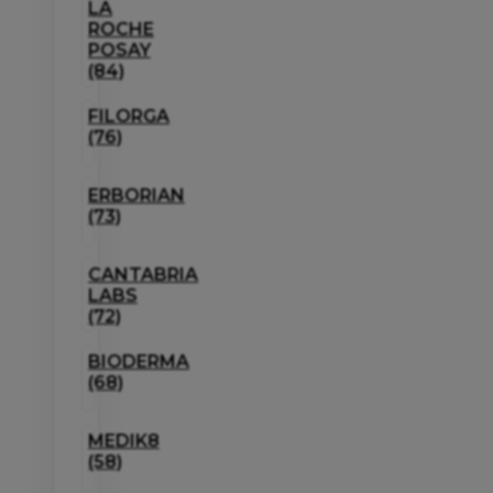
LA
ROCHE
POSAY
(84)
FILORGA
(76)
ERBORIAN
(73)
CANTABRIA
LABS
(72)
BIODERMA
(68)
MEDIK8
(58)