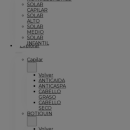
SOLAR
CAPILAR
SOLAR
ALTO
SOLAR
MEDIO
SOLAR
INFANTIL
Explorar
Capilar
Volver
ANTICAIDA
ANTICASPA
CABELLO
GRASO
CABELLO
SECO
BOTIQUIN
Volver