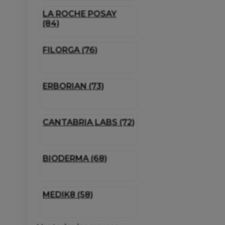
LA ROCHE POSAY
(84)
FILORGA (76)
ERBORIAN (73)
CANTABRIA LABS (72)
BIODERMA (68)
MEDIK8 (58)