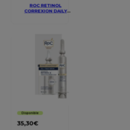
ROC RETINOL
CORREXION DAILY
MOISTURISER SPF 30
Disponible
35,30
€