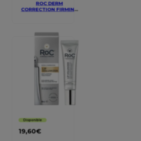
ROC DERM
CORRECTION FIRMING
SERUM STICK
Disponible
19,60
€