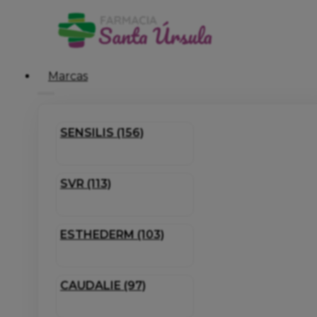
Marcas
SENSILIS (156)
SVR (113)
ESTHEDERM (103)
CAUDALIE (97)