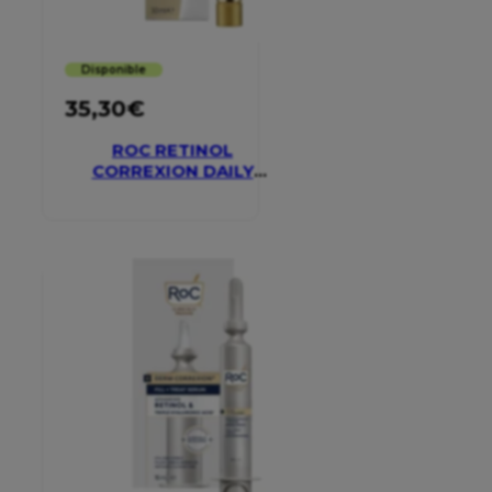
Disponible
35,30
€
ROC RETINOL
CORREXION DAILY
MOISTURISER SPF 30