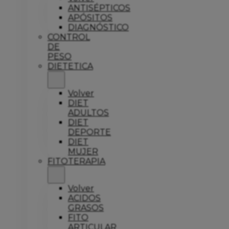
ANTISÉPTICOS
APÓSITOS
DIAGNÓSTICO
CONTROL
DE
PESO
DIETETICA
Volver
DIET
ADULTOS
DIET
DEPORTE
DIET
MUJER
FITOTERAPIA
Volver
ACIDOS
GRASOS
FITO
ARTICULAR