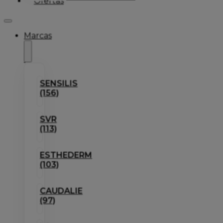
Ofertas
Marcas
SENSILIS
(156)
SVR
(113)
ESTHEDERM
(103)
CAUDALIE
(97)