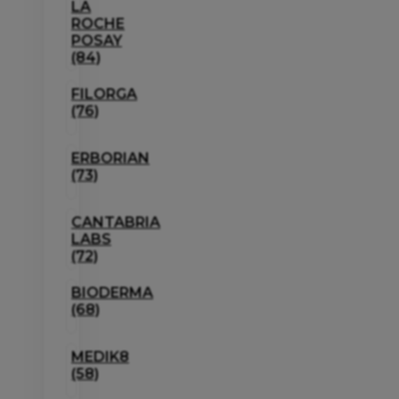
LA
ROCHE
POSAY
(84)
FILORGA
(76)
ERBORIAN
(73)
CANTABRIA
LABS
(72)
BIODERMA
(68)
MEDIK8
(58)