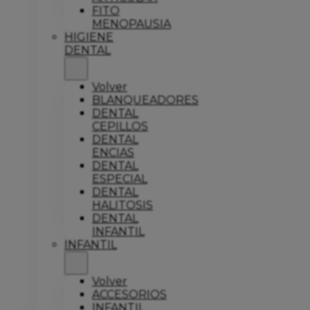
FITO
MENOPAUSIA
HIGIENE
DENTAL
Volver
BLANQUEADORES
DENTAL
CEPILLOS
DENTAL
ENCIAS
DENTAL
ESPECIAL
DENTAL
HALITOSIS
DENTAL
INFANTIL
INFANTIL
Volver
ACCESORIOS
INFANTIL