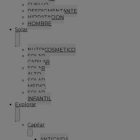
CUELLO
DESPIGMENTANTE
HIDRATACION
HOMBRE
Solar
NUTRICOSMETICO
SOLAR
CAPILAR
SOLAR
ALTO
SOLAR
MEDIO
SOLAR
INFANTIL
Explorar
Capilar
ANTICAIDA