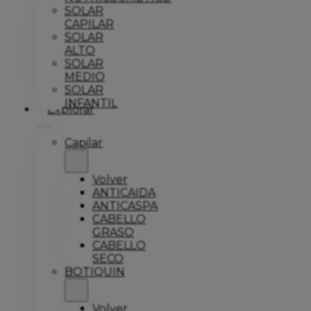
SOLAR
CAPILAR
SOLAR
ALTO
SOLAR
MEDIO
SOLAR
INFANTIL
Explorar
Capilar
Volver
ANTICAIDA
ANTICASPA
CABELLO
GRASO
CABELLO
SECO
BOTIQUIN
Volver