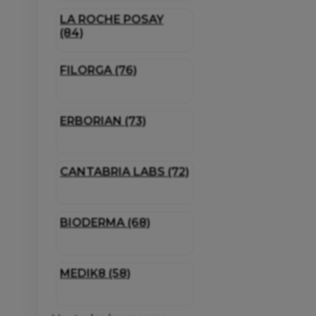
LA ROCHE POSAY
(84)
FILORGA (76)
ERBORIAN (73)
CANTABRIA LABS (72)
BIODERMA (68)
MEDIK8 (58)