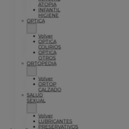
ATOPIA
INFANTIL
HIGIENE
OPTICA
Volver
OPTICA
COLIRIOS
OPTICA
OTROS
ORTOPEDIA
Volver
ORTOP
CALZADO
SALUD
SEXUAL
Volver
LUBRICANTES
PRESERVATIVOS