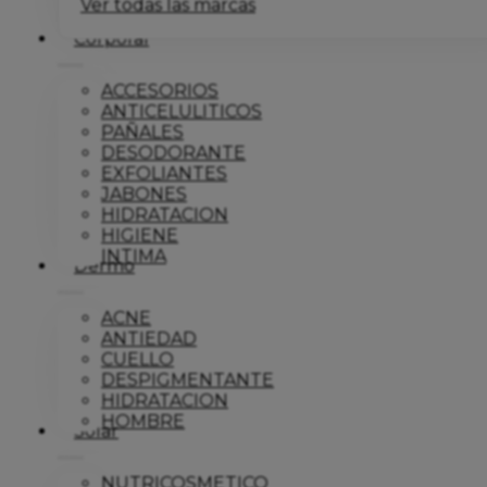
Ver todas las marcas
Corporal
ACCESORIOS
ANTICELULITICOS
PAÑALES
DESODORANTE
EXFOLIANTES
JABONES
HIDRATACION
HIGIENE
INTIMA
Dermo
ACNE
ANTIEDAD
CUELLO
DESPIGMENTANTE
HIDRATACION
HOMBRE
Solar
NUTRICOSMETICO