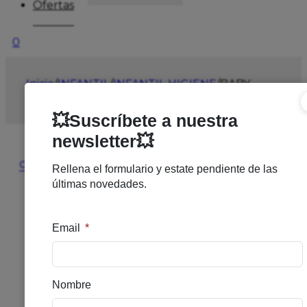
Ofertas
0
Inicio
/
INFANTIL
/
INFANTIL HIGIENE
/
BABY
NATURALS AF POMADA REPARADORA 50ML
🔍