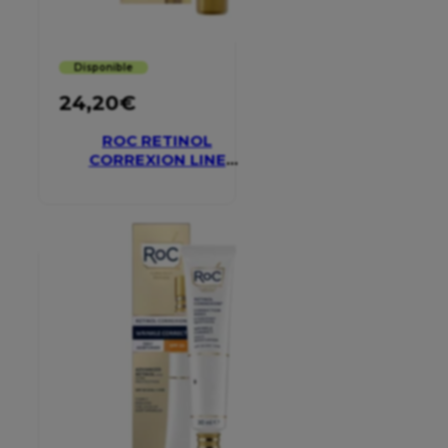
Disponible
24,20
€
ROC RETINOL
CORREXION LINE
SMOOTHING EYE
CREAM