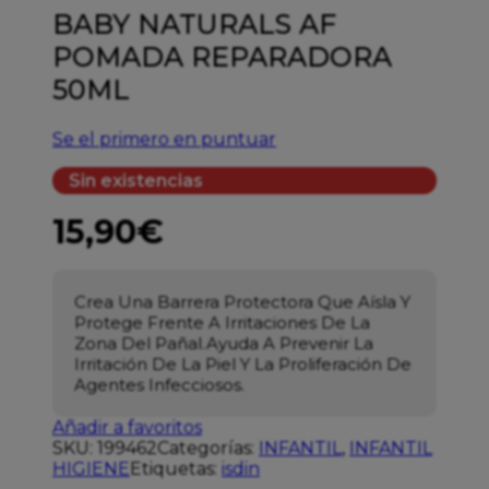
BABY NATURALS AF
POMADA REPARADORA
50ML
Se el primero en puntuar
Sin existencias
15,90
€
Crea Una Barrera Protectora Que Aísla Y
Protege Frente A Irritaciones De La
Zona Del Pañal.Ayuda A Prevenir La
Irritación De La Piel Y La Proliferación De
Agentes Infecciosos.
Añadir a favoritos
SKU:
199462
Categorías:
INFANTIL
,
INFANTIL
HIGIENE
Etiquetas:
isdin