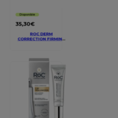
Disponible
35,30
€
ROC DERM
CORRECTION FIRMING
SERUM STICK