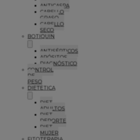
ANTICASPA
CABELLO
GRASO
CABELLO
SECO
BOTIQUIN
ANTISÉPTICOS
APÓSITOS
DIAGNÓSTICO
CONTROL
DE
PESO
DIETETICA
DIET
ADULTOS
DIET
DEPORTE
DIET
MUJER
FITOTERAPIA