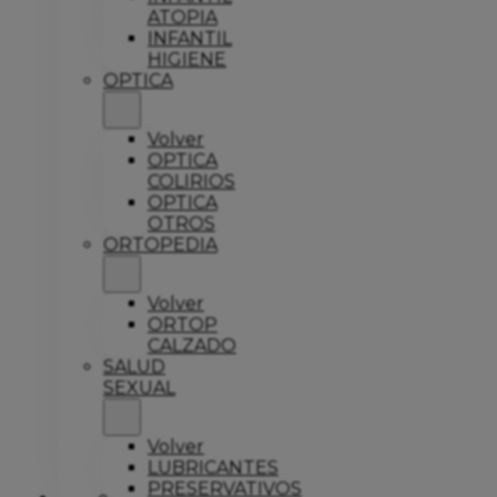
ATOPIA
INFANTIL
HIGIENE
OPTICA
Volver
OPTICA
COLIRIOS
OPTICA
OTROS
ORTOPEDIA
Volver
ORTOP
CALZADO
SALUD
SEXUAL
Volver
LUBRICANTES
PRESERVATIVOS