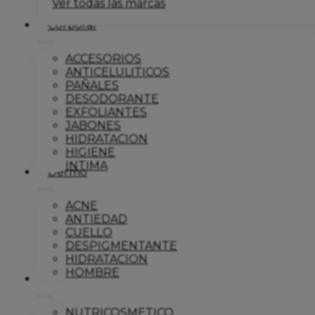
Ver todas las marcas
Corporal
ACCESORIOS
ANTICELULITICOS
PAÑALES
DESODORANTE
EXFOLIANTES
JABONES
HIDRATACION
HIGIENE
INTIMA
Dermo
ACNE
ANTIEDAD
CUELLO
DESPIGMENTANTE
HIDRATACION
HOMBRE
Solar
NUTRICOSMETICO