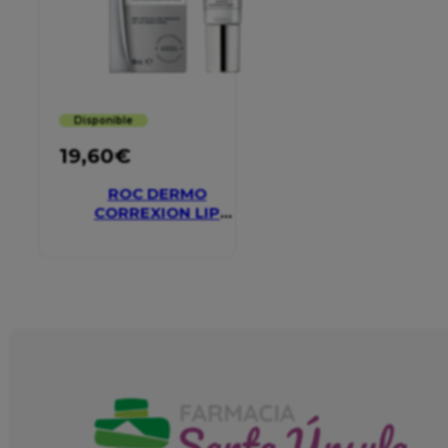
Disponible
19,60
€
ROC DERMO
CORREXION LIP
VOLUMIZER