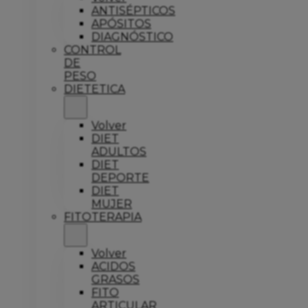
ANTISÉPTICOS
APÓSITOS
DIAGNÓSTICO
CONTROL
DE
PESO
DIETETICA
Volver
DIET
ADULTOS
DIET
DEPORTE
DIET
MUJER
FITOTERAPIA
Volver
ACIDOS
GRASOS
FITO
ARTICULAR