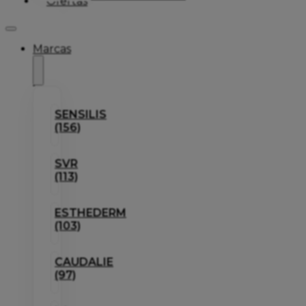
Ofertas
Marcas
SENSILIS
(156)
SVR
(113)
ESTHEDERM
(103)
CAUDALIE
(97)