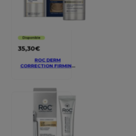
Disponible
35,30
€
ROC DERM
CORRECTION FIRMING
SERUM STICK