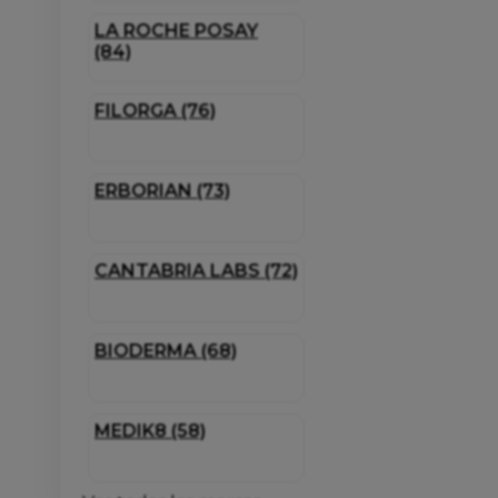
LA ROCHE POSAY
(84)
FILORGA (76)
ERBORIAN (73)
CANTABRIA LABS (72)
BIODERMA (68)
MEDIK8 (58)