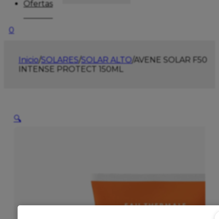
Ofertas
0
Inicio
/
SOLARES
/
SOLAR ALTO
/
AVENE SOLAR F50
INTENSE PROTECT 150ML
🔍