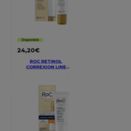
Disponible
24,20
€
ROC RETINOL
CORREXION LINE
SMOOTHING EYE
CREAM