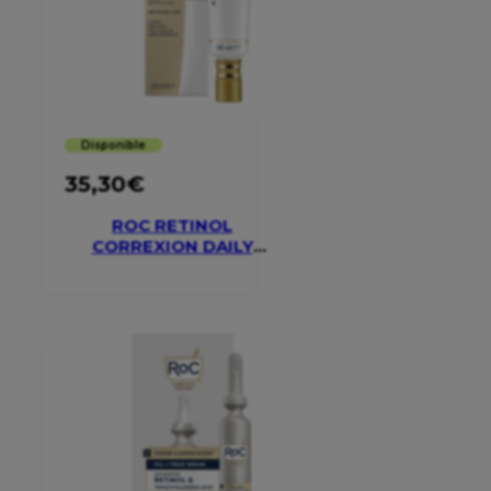
Disponible
35,30
€
ROC RETINOL
CORREXION DAILY
MOISTURISER SPF 30