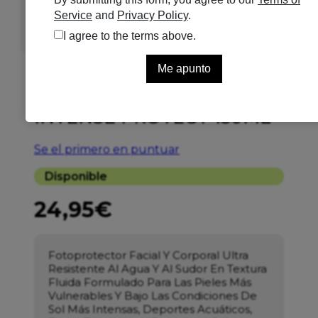
AVENE SOLAR F50
INTENSE PROTECT 150ML
Se el primero en puntuar
Disponible
24,95
€
Fotoprotector Facial Y Corporal Ultra
Resistente Al Agua Y Al Sudor En Textura
Fluida Formulado Para Las Pieles Más
Vulnerables Y Bajo Las Condiciones De
Sol Más Intensas, Deportes Acuáticos,