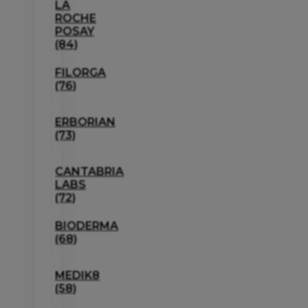
LA
ROCHE
POSAY
(84)
FILORGA
(76)
ERBORIAN
(73)
CANTABRIA
LABS
(72)
BIODERMA
(68)
MEDIK8
(58)