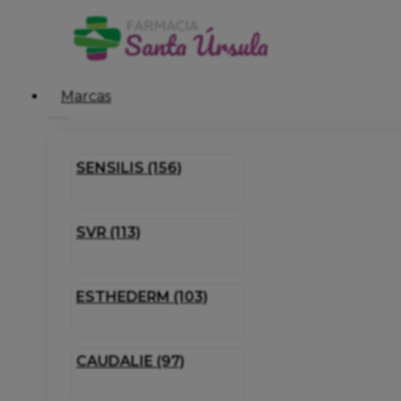
Marcas
SENSILIS (156)
SVR (113)
ESTHEDERM (103)
CAUDALIE (97)