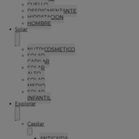
CUELLO
DESPIGMENTANTE
HIDRATACION
HOMBRE
Solar
NUTRICOSMETICO
SOLAR
CAPILAR
SOLAR
ALTO
SOLAR
MEDIO
SOLAR
INFANTIL
Explorar
Capilar
ANTICAIDA