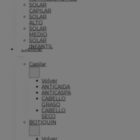
SOLAR
CAPILAR
SOLAR
ALTO
SOLAR
MEDIO
SOLAR
INFANTIL
Explorar
Capilar
Volver
ANTICAIDA
ANTICASPA
CABELLO
GRASO
CABELLO
SECO
BOTIQUIN
Volver