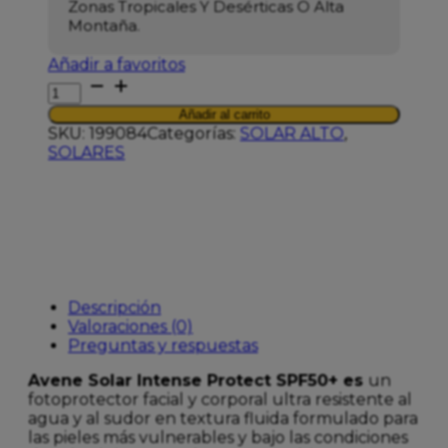
Zonas Tropicales Y Desérticas O Alta
Montaña.
Añadir a favoritos
AVENE
SOLAR
Añadir al carrito
F50
SKU:
199084
Categorías:
SOLAR ALTO
,
INTENSE
SOLARES
PROTECT
150ML
cantidad
Descripción
Valoraciones (0)
Preguntas y respuestas
Avene Solar Intense Protect SPF50+ es
un
fotoprotector facial y corporal ultra resistente al
agua y al sudor en textura fluida formulado para
las pieles más vulnerables y bajo las condiciones