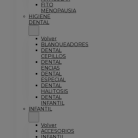
FITO
MENOPAUSIA
HIGIENE
DENTAL
Volver
BLANQUEADORES
DENTAL
CEPILLOS
DENTAL
ENCIAS
DENTAL
ESPECIAL
DENTAL
HALITOSIS
DENTAL
INFANTIL
INFANTIL
Volver
ACCESORIOS
INFANTIL