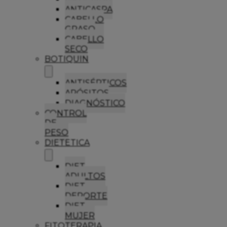
ANTICASPA
CABELLO
GRASO
CABELLO
SECO
BOTIQUIN
ANTISÉPTICOS
APÓSITOS
DIAGNÓSTICO
CONTROL
DE
PESO
DIETETICA
DIET
ADULTOS
DIET
DEPORTE
DIET
MUJER
FITOTERAPIA