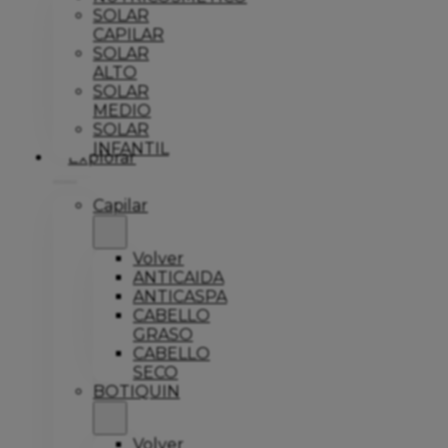
SOLAR
CAPILAR
SOLAR
ALTO
SOLAR
MEDIO
SOLAR
INFANTIL
Explorar
Capilar
Volver
ANTICAIDA
ANTICASPA
CABELLO
GRASO
CABELLO
SECO
BOTIQUIN
Volver