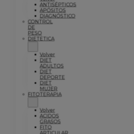
ANTISÉPTICOS
APÓSITOS
DIAGNÓSTICO
CONTROL
DE
PESO
DIETETICA
Volver
DIET
ADULTOS
DIET
DEPORTE
DIET
MUJER
FITOTERAPIA
Volver
ACIDOS
GRASOS
FITO
ARTICULAR