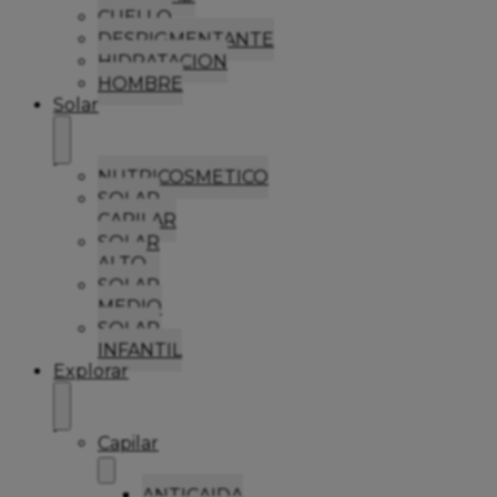
CUELLO
DESPIGMENTANTE
HIDRATACION
HOMBRE
Solar
NUTRICOSMETICO
SOLAR
CAPILAR
SOLAR
ALTO
SOLAR
MEDIO
SOLAR
INFANTIL
Explorar
Capilar
ANTICAIDA