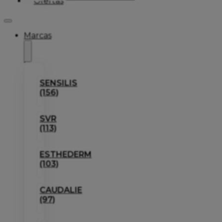
Ofertas
Marcas
SENSILIS
(156)
SVR
(113)
ESTHEDERM
(103)
CAUDALIE
(97)