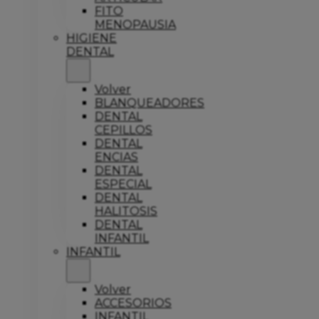
FITO
MENOPAUSIA
HIGIENE
DENTAL
Volver
BLANQUEADORES
DENTAL
CEPILLOS
DENTAL
ENCIAS
DENTAL
ESPECIAL
DENTAL
HALITOSIS
DENTAL
INFANTIL
INFANTIL
Volver
ACCESORIOS
INFANTIL