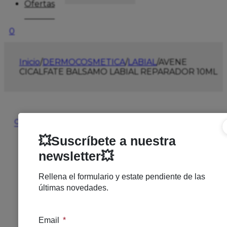
Ofertas
0
Inicio
/
DERMOCOSMETICA
/
LABIAL
/
AVENE
CICALFATE BALSAMO LABIAL REPARADOR 10ML
🔍