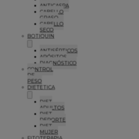
ANTICASPA
CABELLO
GRASO
CABELLO
SECO
BOTIQUIN
ANTISÉPTICOS
APÓSITOS
DIAGNÓSTICO
CONTROL
DE
PESO
DIETETICA
DIET
ADULTOS
DIET
DEPORTE
DIET
MUJER
FITOTERAPIA