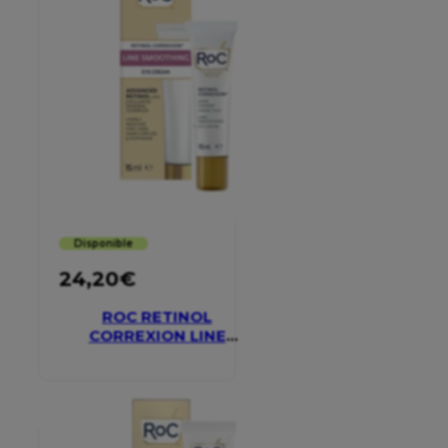
Disponible
24,20
€
ROC RETINOL
CORREXION LINE
SMOOTHING EYE
CREAM