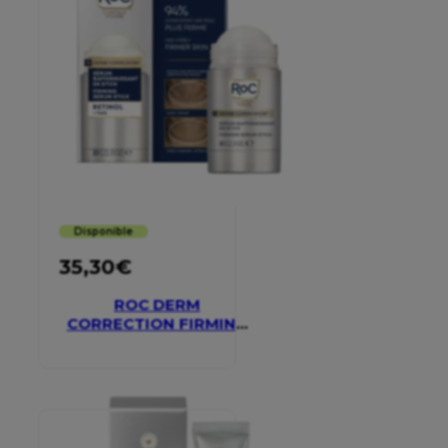
Disponible
35,30
€
ROC DERM
CORRECTION FIRMING
SERUM STICK