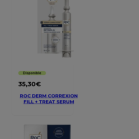
Disponible
35,30
€
ROC DERM CORREXION
FILL + TREAT SERUM