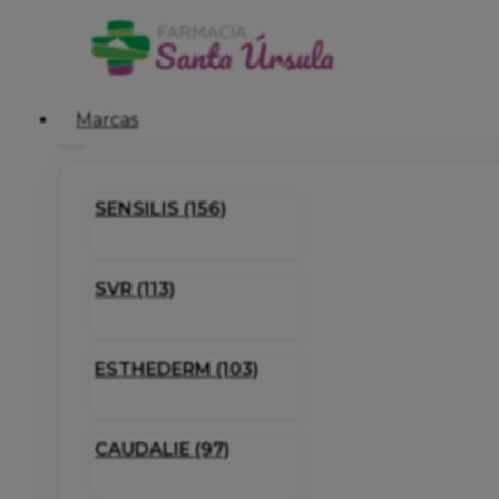
Marcas
SENSILIS (156)
SVR (113)
ESTHEDERM (103)
CAUDALIE (97)