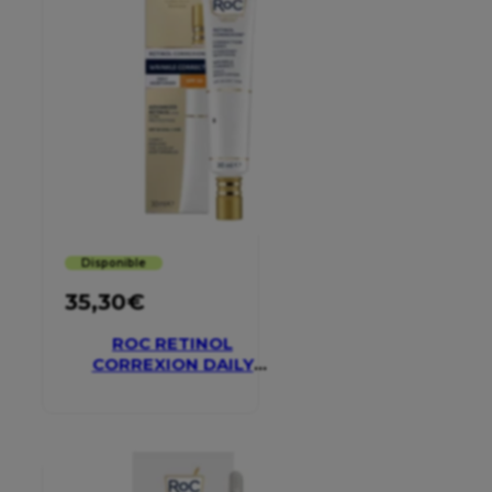
Disponible
35,30
€
ROC RETINOL
CORREXION DAILY
MOISTURISER SPF 30