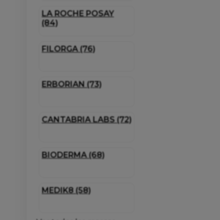
LA ROCHE POSAY
(84)
FILORGA (76)
ERBORIAN (73)
CANTABRIA LABS (72)
BIODERMA (68)
MEDIK8 (58)