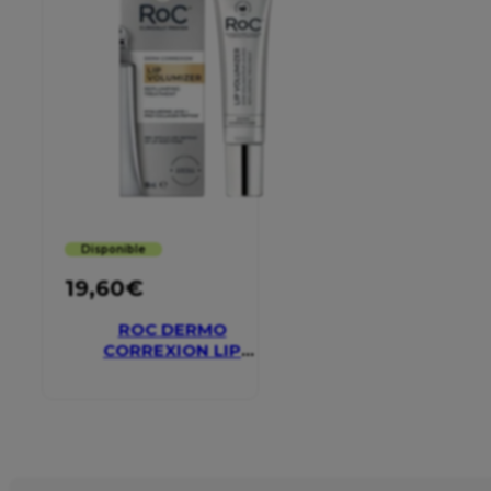
Disponible
19,60
€
ROC DERMO
CORREXION LIP
VOLUMIZER