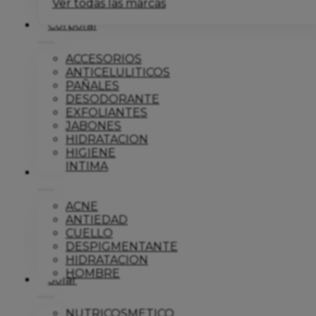
Ver todas las marcas
Corporal
ACCESORIOS
ANTICELULITICOS
PAÑALES
DESODORANTE
EXFOLIANTES
JABONES
HIDRATACION
HIGIENE
INTIMA
Dermo
ACNE
ANTIEDAD
CUELLO
DESPIGMENTANTE
HIDRATACION
HOMBRE
Solar
NUTRICOSMETICO