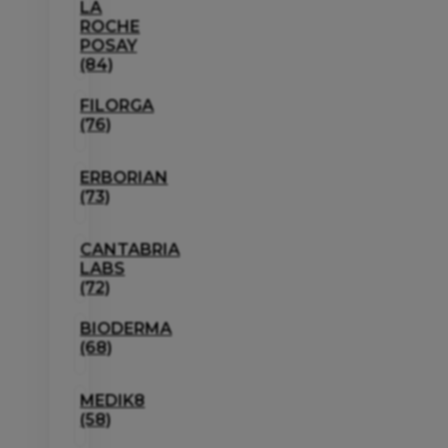
LA
ROCHE
POSAY
(84)
FILORGA
(76)
ERBORIAN
(73)
CANTABRIA
LABS
(72)
BIODERMA
(68)
MEDIK8
(58)