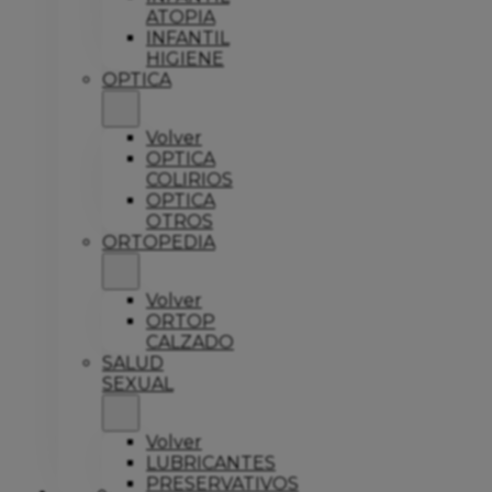
ATOPIA
INFANTIL
HIGIENE
OPTICA
Volver
OPTICA
COLIRIOS
OPTICA
OTROS
ORTOPEDIA
Volver
ORTOP
CALZADO
SALUD
SEXUAL
Volver
LUBRICANTES
PRESERVATIVOS