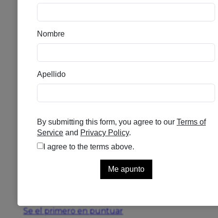
AVENE CICALFATE
BALSAMO LABIAL
REPARADOR 10ML
Se el primero en puntuar