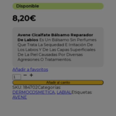
Disponible
8,20
€
Avene Cicalfate Bálsamo Reparador
De Labios
Es Un Bálsamo Sin Perfumes
Que Trata La Sequedad E Irritación De
Los Labios Y De Las Capas Superficiales
De La Piel Causadas Por Diversas
Agresiones O Tratamientos.
Añadir a favoritos
AVENE
CICALFATE
Añadir al carrito
BALSAMO
SKU:
184702
Categorías:
LABIAL
DERMOCOSMETICA
,
LABIAL
Etiquetas:
REPARADOR
AVENE
10ML
cantidad