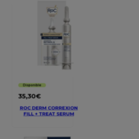
Disponible
35,30
€
ROC DERM CORREXION
FILL + TREAT SERUM