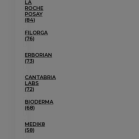
LA
ROCHE
POSAY
(84)
FILORGA
(76)
ERBORIAN
(73)
CANTABRIA
LABS
(72)
BIODERMA
(68)
MEDIK8
(58)