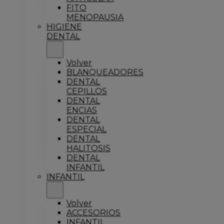
FITO
MENOPAUSIA
HIGIENE
DENTAL
Volver
BLANQUEADORES
DENTAL
CEPILLOS
DENTAL
ENCIAS
DENTAL
ESPECIAL
DENTAL
HALITOSIS
DENTAL
INFANTIL
INFANTIL
Volver
ACCESORIOS
INFANTIL