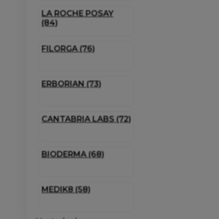
LA ROCHE POSAY
(84)
FILORGA (76)
ERBORIAN (73)
CANTABRIA LABS (72)
BIODERMA (68)
MEDIK8 (58)