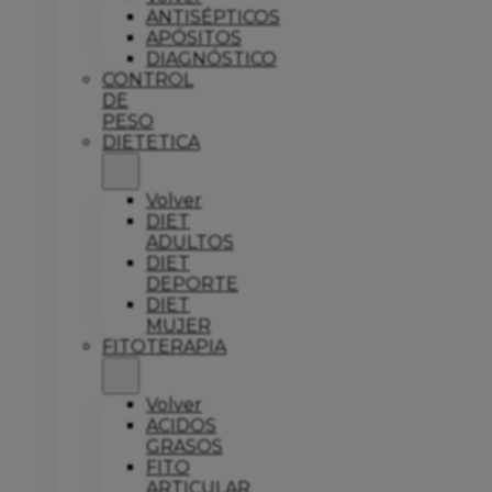
ANTISÉPTICOS
APÓSITOS
DIAGNÓSTICO
CONTROL
DE
PESO
DIETETICA
Volver
DIET
ADULTOS
DIET
DEPORTE
DIET
MUJER
FITOTERAPIA
Volver
ACIDOS
GRASOS
FITO
ARTICULAR