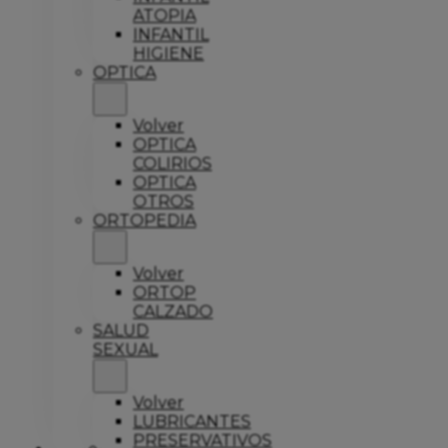
ATOPIA
INFANTIL
HIGIENE
OPTICA
Volver
OPTICA
COLIRIOS
OPTICA
OTROS
ORTOPEDIA
Volver
ORTOP
CALZADO
SALUD
SEXUAL
Volver
LUBRICANTES
PRESERVATIVOS