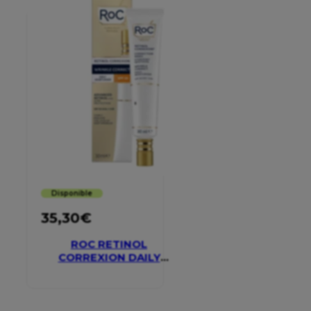
Disponible
35,30
€
ROC RETINOL
CORREXION DAILY
MOISTURISER SPF 30