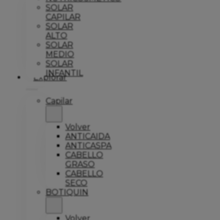
SOLAR
CAPILAR
SOLAR
ALTO
SOLAR
MEDIO
SOLAR
INFANTIL
Explorar
Capilar
Volver
ANTICAIDA
ANTICASPA
CABELLO
GRASO
CABELLO
SECO
BOTIQUIN
Volver