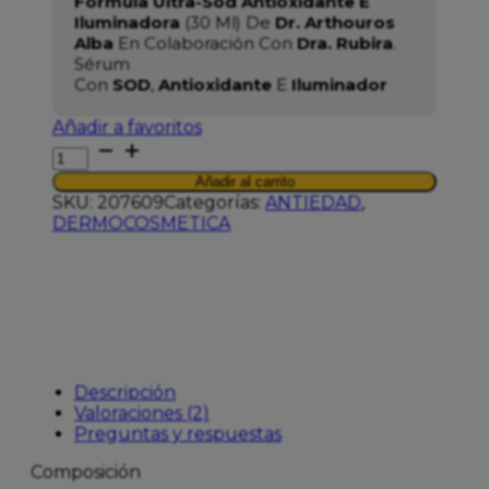
Fórmula Ultra-Sod Antioxidante E
Iluminadora
(30 Ml) De
Dr. Arthouros
Alba
En Colaboración Con
Dra. Rubira
.
Sérum
Con
SOD
,
Antioxidante
E
Iluminador
Añadir a favoritos
ARTURO
ALBA
Añadir al carrito
ANTIOXIDANTE
SKU:
207609
Categorías:
ANTIEDAD
,
Y
DERMOCOSMETICA
LUMINOSIDAD
SOD-
FERÚLICO
cantidad
Descripción
Valoraciones (2)
Preguntas y respuestas
Composición