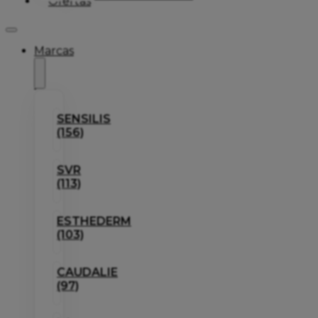
Ofertas
Marcas
SENSILIS
(156)
SVR
(113)
ESTHEDERM
(103)
CAUDALIE
(97)