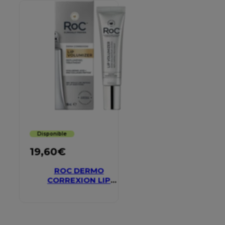
Disponible
19,60
€
ROC DERMO
CORREXION LIP
VOLUMIZER