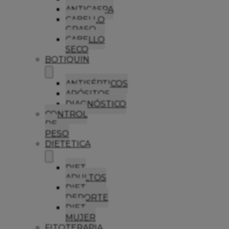
ANTICASPA
CABELLO
GRASO
CABELLO
SECO
BOTIQUIN
ANTISÉPTICOS
APÓSITOS
DIAGNÓSTICO
CONTROL
DE
PESO
DIETETICA
DIET
ADULTOS
DIET
DEPORTE
DIET
MUJER
FITOTERAPIA