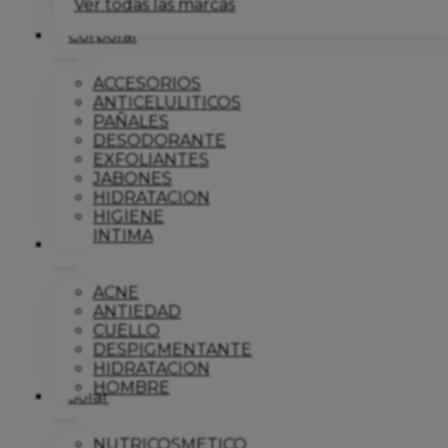
Ver todas las marcas
Corporal
ACCESORIOS
ANTICELULITICOS
PAÑALES
DESODORANTE
EXFOLIANTES
JABONES
HIDRATACION
HIGIENE
INTIMA
Dermo
ACNE
ANTIEDAD
CUELLO
DESPIGMENTANTE
HIDRATACION
HOMBRE
Solar
NUTRICOSMETICO