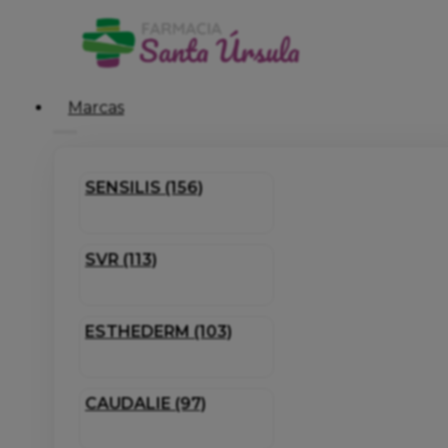
Marcas
SENSILIS (156)
SVR (113)
ESTHEDERM (103)
CAUDALIE (97)