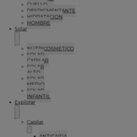
CUELLO
DESPIGMENTANTE
HIDRATACION
HOMBRE
Solar
NUTRICOSMETICO
SOLAR
CAPILAR
SOLAR
ALTO
SOLAR
MEDIO
SOLAR
INFANTIL
Explorar
Capilar
ANTICAIDA