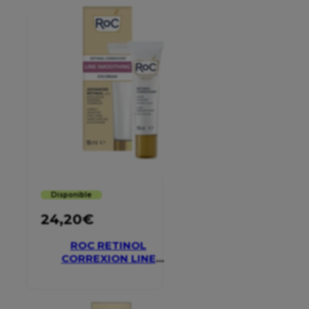
Disponible
24,20
€
ROC RETINOL
CORREXION LINE
SMOOTHING EYE
CREAM