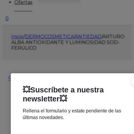
Ofertas
0
Inicio
/
DERMOCOSMETICA
/
ANTIEDAD
/
ARTURO
ALBA ANTIOXIDANTE Y LUMINOSIDAD SOD-
FERÚLICO
🔍