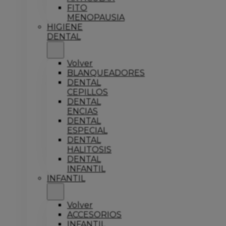
FITO
MENOPAUSIA
HIGIENE
DENTAL
Volver
BLANQUEADORES
DENTAL
CEPILLOS
DENTAL
ENCIAS
DENTAL
ESPECIAL
DENTAL
HALITOSIS
DENTAL
INFANTIL
INFANTIL
Volver
ACCESORIOS
INFANTIL