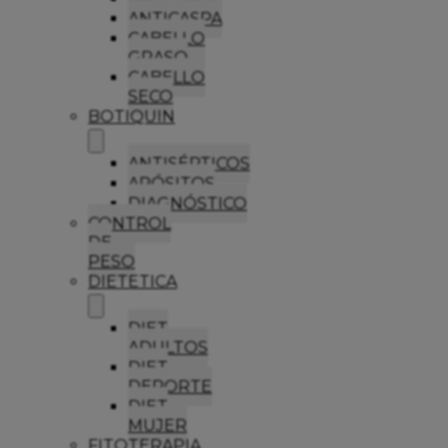
ANTICASPA
CABELLO
GRASO
CABELLO
SECO
BOTIQUIN
ANTISÉPTICOS
APÓSITOS
DIAGNÓSTICO
CONTROL
DE
PESO
DIETETICA
DIET
ADULTOS
DIET
DEPORTE
DIET
MUJER
FITOTERAPIA