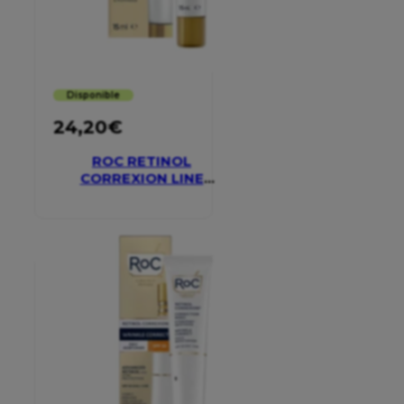
Disponible
24,20
€
ROC RETINOL
CORREXION LINE
SMOOTHING EYE
CREAM