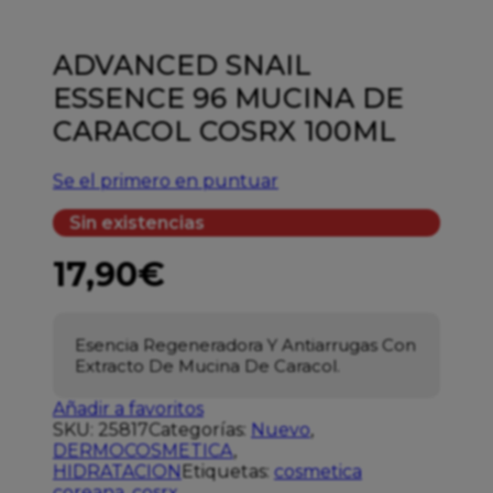
ADVANCED SNAIL
ESSENCE 96 MUCINA DE
CARACOL COSRX 100ML
Se el primero en puntuar
Sin existencias
17,90
€
Esencia Regeneradora Y Antiarrugas Con
Extracto De Mucina De Caracol.
Añadir a favoritos
SKU:
25817
Categorías:
Nuevo
,
DERMOCOSMETICA
,
HIDRATACION
Etiquetas:
cosmetica
coreana
,
cosrx