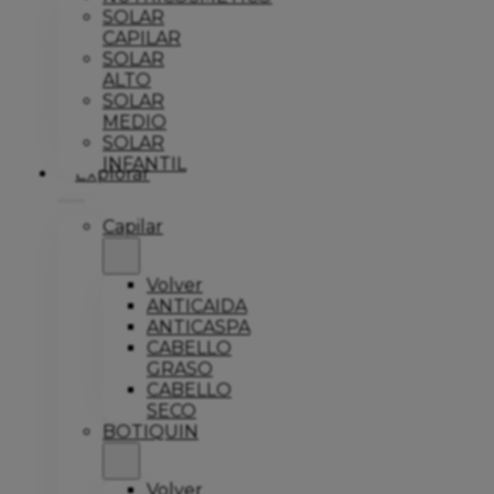
SOLAR
CAPILAR
SOLAR
ALTO
SOLAR
MEDIO
SOLAR
INFANTIL
Explorar
Capilar
Volver
ANTICAIDA
ANTICASPA
CABELLO
GRASO
CABELLO
SECO
BOTIQUIN
Volver