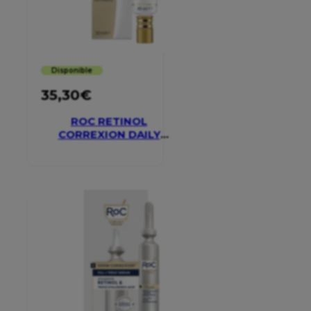
Disponible
35,30
€
ROC RETINOL
CORREXION DAILY
MOISTURISER SPF 30