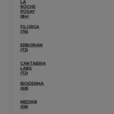
LA
ROCHE
POSAY
(84)
FILORGA
(76)
ERBORIAN
(73)
CANTABRIA
LABS
(72)
BIODERMA
(68)
MEDIK8
(58)