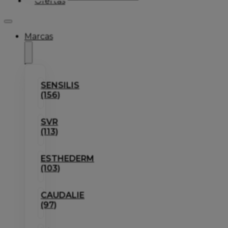
Ofertas
Marcas
SENSILIS
(156)
SVR
(113)
ESTHEDERM
(103)
CAUDALIE
(97)