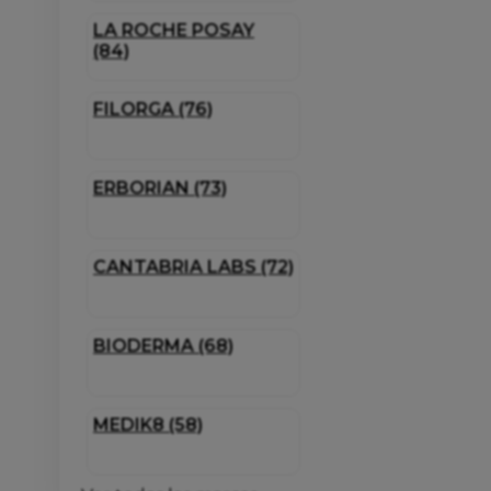
LA ROCHE POSAY
(84)
FILORGA (76)
ERBORIAN (73)
CANTABRIA LABS (72)
BIODERMA (68)
MEDIK8 (58)