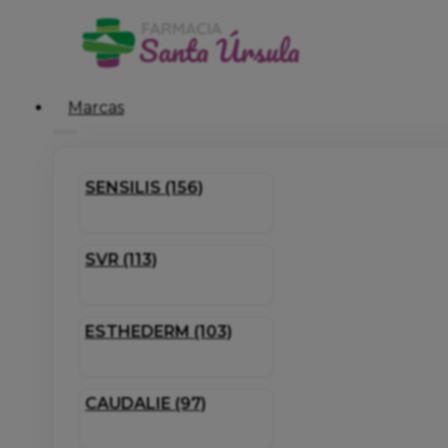
Marcas
SENSILIS (156)
SVR (113)
ESTHEDERM (103)
CAUDALIE (97)