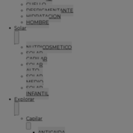
CUELLO
DESPIGMENTANTE
HIDRATACION
HOMBRE
Solar
NUTRICOSMETICO
SOLAR
CAPILAR
SOLAR
ALTO
SOLAR
MEDIO
SOLAR
INFANTIL
Explorar
Capilar
ANTICAIDA