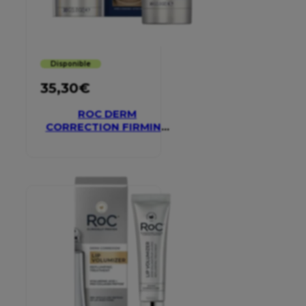
Disponible
35,30
€
ROC DERM
CORRECTION FIRMING
SERUM STICK