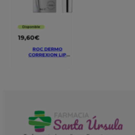
Disponible
19,60
€
ROC DERMO
CORREXION LIP
VOLUMIZER