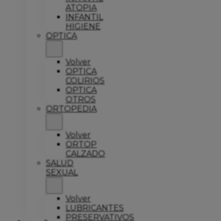
ATOPIA
INFANTIL
HIGIENE
OPTICA
Volver
OPTICA
COLIRIOS
OPTICA
OTROS
ORTOPEDIA
Volver
ORTOP
CALZADO
SALUD
SEXUAL
Volver
LUBRICANTES
PRESERVATIVOS