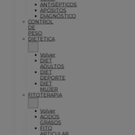
ANTISÉPTICOS
APÓSITOS
DIAGNÓSTICO
CONTROL
DE
PESO
DIETETICA
Volver
DIET
ADULTOS
DIET
DEPORTE
DIET
MUJER
FITOTERAPIA
Volver
ACIDOS
GRASOS
FITO
ARTICULAR