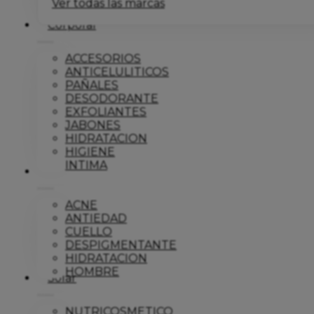
Ver todas las marcas
Corporal
ACCESORIOS
ANTICELULITICOS
PAÑALES
DESODORANTE
EXFOLIANTES
JABONES
HIDRATACION
HIGIENE
INTIMA
Dermo
ACNE
ANTIEDAD
CUELLO
DESPIGMENTANTE
HIDRATACION
HOMBRE
Solar
NUTRICOSMETICO