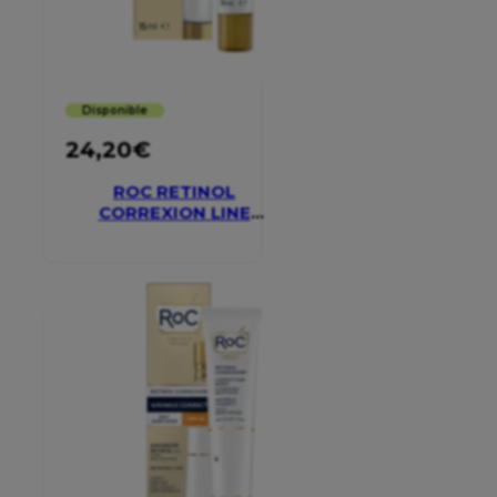
Disponible
24,20
€
ROC RETINOL
CORREXION LINE
SMOOTHING EYE
CREAM