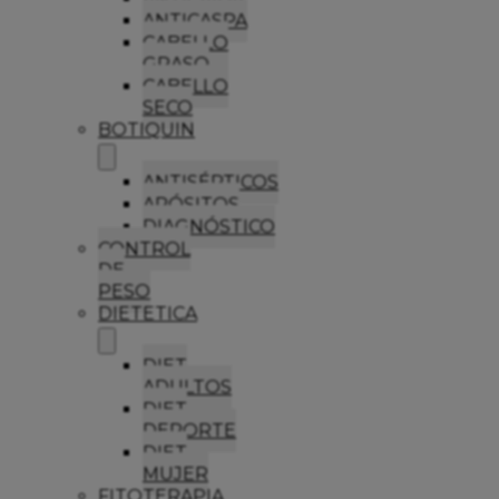
ANTICASPA
CABELLO
GRASO
CABELLO
SECO
BOTIQUIN
ANTISÉPTICOS
APÓSITOS
DIAGNÓSTICO
CONTROL
DE
PESO
DIETETICA
DIET
ADULTOS
DIET
DEPORTE
DIET
MUJER
FITOTERAPIA