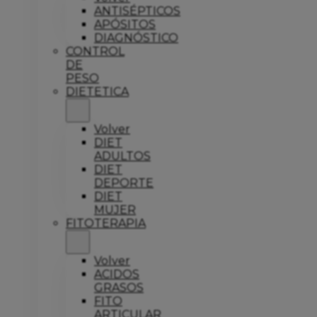
ANTISÉPTICOS
APÓSITOS
DIAGNÓSTICO
CONTROL
DE
PESO
DIETETICA
Volver
DIET
ADULTOS
DIET
DEPORTE
DIET
MUJER
FITOTERAPIA
Volver
ACIDOS
GRASOS
FITO
ARTICULAR