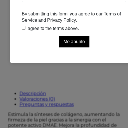
Sérum Antioxidante De Alta
Potencia, Que Estimula La Síntesis
De Colágeno Aumentando La
Firmeza De La Piel.
Envase De 30
Ml
Añadir a favoritos
SKU:
202773
Categorías:
ANTIEDAD
,
DERMOCOSMETICA
Descripción
Valoraciones (0)
Preguntas y respuestas
Estimula la sínteses de colágeno, aumentando la
firmeza de la piel gracias a la sinergia con el
potente activo DMAE. Mejora la profundidad de