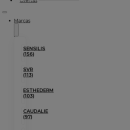
Ofertas
Marcas
SENSILIS
(156)
SVR
(113)
ESTHEDERM
(103)
CAUDALIE
(97)