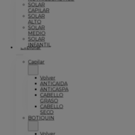
SOLAR
CAPILAR
SOLAR
ALTO
SOLAR
MEDIO
SOLAR
INFANTIL
Explorar
Capilar
Volver
ANTICAIDA
ANTICASPA
CABELLO
GRASO
CABELLO
SECO
BOTIQUIN
Volver