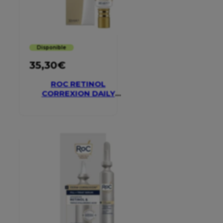
Disponible
35,30
€
ROC RETINOL
CORREXION DAILY
MOISTURISER SPF 30