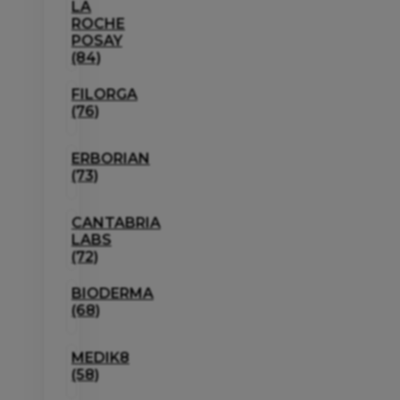
LA
ROCHE
POSAY
(84)
FILORGA
(76)
ERBORIAN
(73)
CANTABRIA
LABS
(72)
BIODERMA
(68)
MEDIK8
(58)