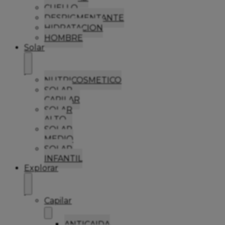
CUELLO
DESPIGMENTANTE
HIDRATACION
HOMBRE
Solar
NUTRICOSMETICO
SOLAR
CAPILAR
SOLAR
ALTO
SOLAR
MEDIO
SOLAR
INFANTIL
Explorar
Capilar
ANTICAIDA