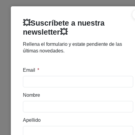
ADVANCED DAY SERUM
SKINPERFECTION BY
BLUEVERT
Se el primero en puntuar
Sin existencias
57,00
€