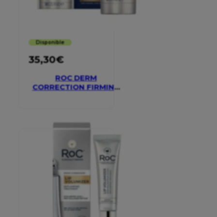
Disponible
35,30
€
ROC DERM
CORRECTION FIRMING
SERUM STICK