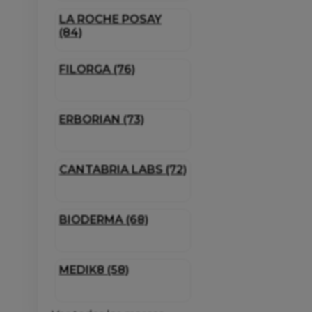
LA ROCHE POSAY
(84)
FILORGA (76)
ERBORIAN (73)
CANTABRIA LABS (72)
BIODERMA (68)
MEDIK8 (58)