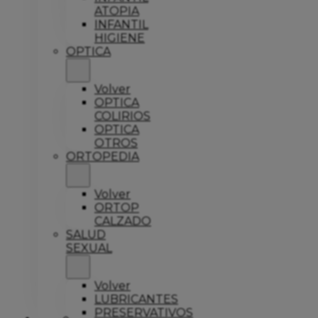
ATOPIA
INFANTIL
HIGIENE
OPTICA
Volver
OPTICA
COLIRIOS
OPTICA
OTROS
ORTOPEDIA
Volver
ORTOP
CALZADO
SALUD
SEXUAL
Volver
LUBRICANTES
PRESERVATIVOS