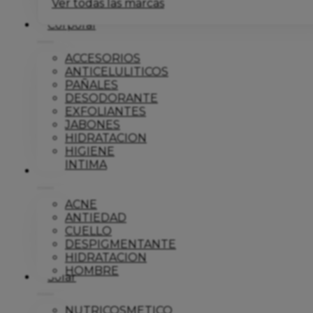
Ver todas las marcas
Corporal
ACCESORIOS
ANTICELULITICOS
PAÑALES
DESODORANTE
EXFOLIANTES
JABONES
HIDRATACION
HIGIENE
INTIMA
Dermo
ACNE
ANTIEDAD
CUELLO
DESPIGMENTANTE
HIDRATACION
HOMBRE
Solar
NUTRICOSMETICO