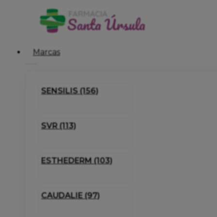
Marcas
SENSILIS (156)
SVR (113)
ESTHEDERM (103)
CAUDALIE (97)