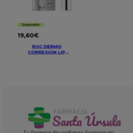
Disponible
19,60
€
ROC DERMO
CORREXION LIP
VOLUMIZER
Tu farmacia de confianza. Expertos en