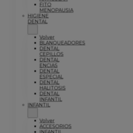
FITO
MENOPAUSIA
HIGIENE
DENTAL
Volver
BLANQUEADORES
DENTAL
CEPILLOS
DENTAL
ENCIAS
DENTAL
ESPECIAL
DENTAL
HALITOSIS
DENTAL
INFANTIL
INFANTIL
Volver
ACCESORIOS
INFANTIL